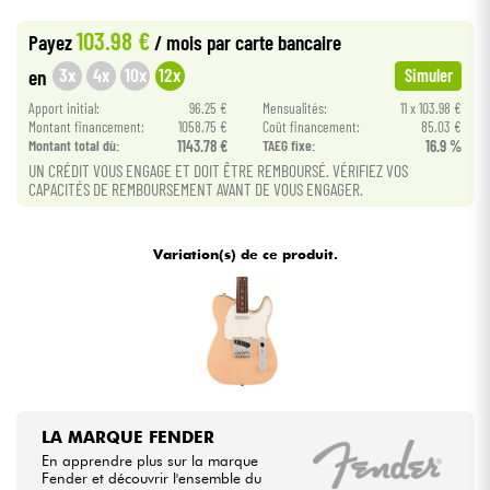
•
Star
'
S
Music
BRUXELLES
103.98 €
Payez
/ mois
par carte bancaire
•
Câbles & Access.
Star
'
S
Music
LYON
3x
4x
10x
12x
en
Simuler
•
Apport initial:
96.25 €
Mensualités:
11 x 103.98 €
Star
'
S
Music
PARIS
HiFi
Montant financement:
1058.75 €
Coût financement:
85.03 €
Montant total dù:
1143.78 €
TAEG fixe:
16.9 %
Packs
UN CRÉDIT VOUS ENGAGE ET DOIT ÊTRE REMBOURSÉ. VÉRIFIEZ VOS
CAPACITÉS DE REMBOURSEMENT AVANT DE VOUS ENGAGER.
Voir nos marques
Variation(s) de ce produit.
LA MARQUE FENDER
En apprendre plus sur la marque
Fender et découvrir l'ensemble du