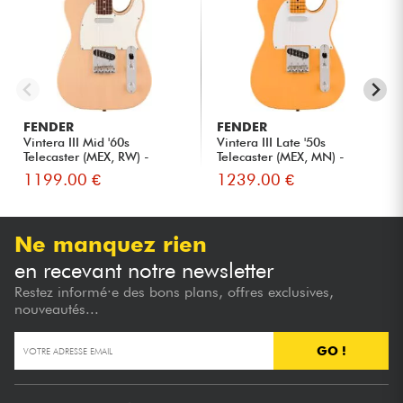
FENDER
FENDER
Vintera III Mid '60s
Vintera III Late '50s
Telecaster (MEX, RW) -
Telecaster (MEX, MN) -
vintag...
butte...
1199.00 €
1239.00 €
Ne manquez rien
en recevant notre newsletter
Restez informé·e des bons plans, offres exclusives,
nouveautés...
GO !