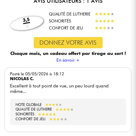
AVIS UTILISATEURS : 1 AVIS
QUALITÉ DE LUTHERIE
★
★
★
★
★
★
★
★
★
★
3,5
SONORITÉS
★
★
★
★
★
★
★
★
★
★
5
CONFORT DE JEU
★
★
★
★
★
★
★
★
★
★
DONNEZ VOTRE AVIS
Chaque mois, un cadeau offert
par tirage au sort !
En savoir +
Posté le 05/05/2026 à 18:12
NICOLAS C.
Excellent à tout point de vue, un peu lourd quand
même...
NOTE GLOBALE
★
★
★
★
★
★
★
★
★
★
★
★
★
★
★
★
★
★
★
★
QUALITÉ DE LUTHERIE
★
★
★
★
★
★
★
★
★
★
SONORITÉS
★
★
★
★
★
★
★
★
★
★
CONFORT DE JEU