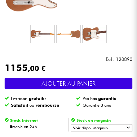
Casques
Micros & HF
DJ
Sono
Ref : 120890
1155
,00 €
Eclairage
AJOUTER AU PANIER
Batteries & Percu
Livraison
gratuite
Prix bas
garantis
Vents
Satisfait
ou
remboursé
Garantie 3 ans
Violons & Quatuor
Stock Internet
Stock en magasin
livrable en 24h
Voir dispo. Magasin
Eveil Musical