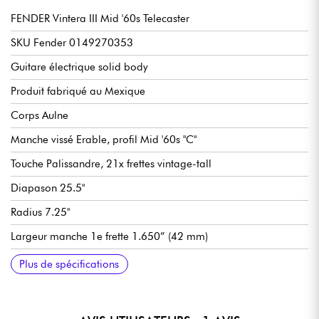
FENDER Vintera III Mid '60s Telecaster
SKU Fender 0149270353
Guitare électrique solid body
Produit fabriqué au Mexique
Corps Aulne
Manche vissé Erable, profil Mid '60s "C"
Touche Palissandre, 21x frettes vintage-tall
Diapason 25.5"
Radius 7.25"
Largeur manche 1e frette 1.650” (42 mm)
Largeur manche fin de touche 2.200” (55,88 mm)
Micros simple-bobinage Fender Vintage-Style Mid '60s Single-
Master volume
Master tone
Sélecteur micros 3x positions
Chevalet fixe Fender 3-Saddle Vintage Style Tele® with Barrel
Mécaniques Fender Vintage-Style
Finition brillant
Vendue avec housse Fender Deluxe Gig Bag
Plus de spécifications
Coil Tele
Steel Saddles