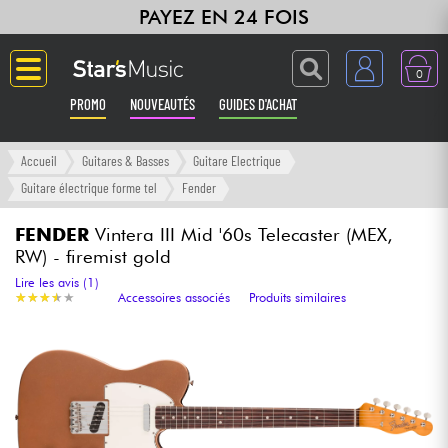
PAYEZ EN 24 FOIS
0
PROMO
NOUVEAUTÉS
GUIDES D'ACHAT
Langue
Accueil
Guitares & Basses
Guitare Electrique
Guitare électrique forme tel
Fender
Guitares & Basses
FENDER
Vintera III Mid '60s Telecaster (MEX,
RW) - firemist gold
Amplis & Effets
Lire les avis (1)
★
★
★
★
★
★
★
★
★
★
Accessoires associés
Produits similaires
Claviers & Pianos
Synthés & Sampleurs
Home Studio