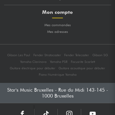
Mon compte
Mes commandes
Mes adresses
Gibson Les Paul
Fender Stratocaster
Fender Telecaster
Gibson SG
Yamaha Clavinova
Yamaha PSR
Focusrite Scarlett
Guitare électrique pour débuter
Guitare acoustique pour débuter
Piano Numérique Yamaha
Star's Music Bruxelles - Rue du Midi 143-145 -
1000 Bruxelles