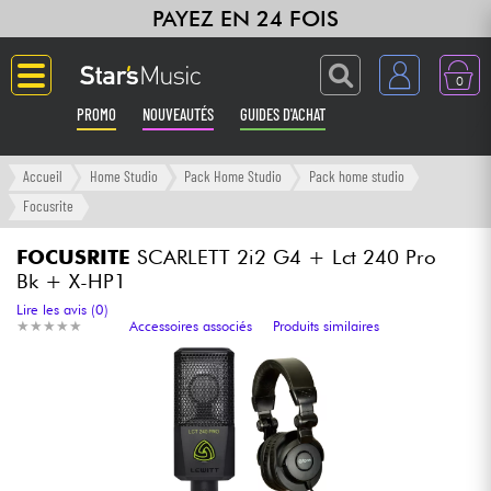
PAYEZ EN 24 FOIS
0
PROMO
NOUVEAUTÉS
GUIDES D'ACHAT
Langue
Accueil
Home Studio
Pack Home Studio
Pack home studio
Focusrite
Guitares & Basses
FOCUSRITE
SCARLETT 2i2 G4 + Lct 240 Pro
Bk + X-HP1
Amplis & Effets
Lire les avis (0)
★
★
★
★
★
★
★
★
★
★
Accessoires associés
Produits similaires
Claviers & Pianos
Synthés & Sampleurs
Home Studio