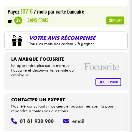
•
Star
'
S
Music
BORDEAUX
107 €
Payez
/ mois
par carte bancaire
•
Câbles & Access.
Star
'
S
Music
LILLE
SANS FRAIS
3x
en
Simuler
•
Star
'
S
Music
LYON
HiFi
VOTRE AVIS RÉCOMPENSÉ
•
Star
'
S
Music
TOULOUSE
Tous les mois des cadeaux à gagner
Packs
Voir nos marques
LA MARQUE FOCUSRITE
En apprendre plus sur la marque
Focusrite et découvrir l'ensemble du
catalogue.
DÉCOUVRIR
CONTACTER UN EXPERT
Nos télé-consultants musiciens et passionnés sont là pour
répondre à toutes vos questions.
01 81 930 900
email