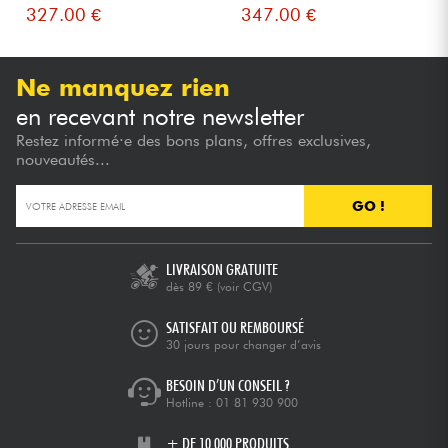
7000...
Moniteurs...
327.00 €
347.00 €
Ne manquez rien
en recevant notre newsletter
Restez informé·e des bons plans, offres exclusives,
nouveautés...
GO !
LIVRAISON GRATUITE
dès 89 €
(voir CGV)
SATISFAIT OU REMBOURSÉ
30 jours pour changer d’avis
BESOIN D’UN CONSEIL ?
Hotline :
01 81 930 900
+ DE 10 000 PRODUITS