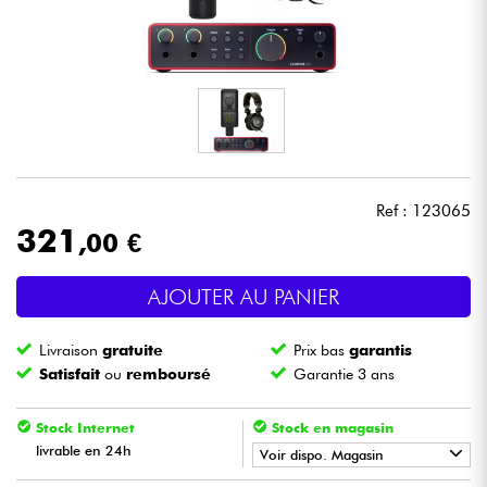
Casques
Micros & HF
DJ
Sono
Ref : 123065
321
,00 €
Eclairage
AJOUTER AU PANIER
Batteries & Percu
Livraison
gratuite
Prix bas
garantis
Vents
Satisfait
ou
remboursé
Garantie 3 ans
Violons & Quatuor
Stock Internet
Stock en magasin
livrable en 24h
Voir dispo. Magasin
Eveil Musical