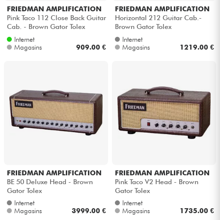
FRIEDMAN AMPLIFICATION
FRIEDMAN AMPLIFICATION
Pink Taco 112 Close Back Guitar
Horizontal 212 Guitar Cab.-
Câbles & Access.
Cab. - Brown Gator Tolex
Brown Gator Tolex
Internet
Internet
Magasins
909.00 €
Magasins
1219.00 €
HiFi
Packs
Voir nos marques
FRIEDMAN AMPLIFICATION
FRIEDMAN AMPLIFICATION
BE 50 Deluxe Head - Brown
Pink Taco V2 Head - Brown
Gator Tolex
Gator Tolex
Internet
Internet
Magasins
3999.00 €
Magasins
1735.00 €