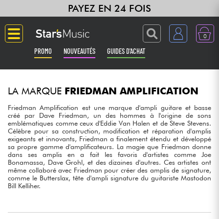
PAYEZ EN 24 FOIS
0
PROMO
NOUVEAUTÉS
GUIDES D'ACHAT
Langue
LA MARQUE
FRIEDMAN AMPLIFICATION
Guitares & Basses
Friedman Amplification est une marque d'ampli guitare et basse
créé par Dave Friedman, un des hommes à l'origine de sons
emblématiques comme ceux d'Eddie Van Halen et de Steve Stevens.
Amplis & Effets
Célèbre pour sa construction, modification et réparation d'amplis
exigeants et innovants, Friedman a finalement étendu et développé
sa propre gamme d'amplificateurs. La magie que Friedman donne
Claviers & Pianos
dans ses amplis en a fait les favoris d'artistes comme Joe
Bonamassa, Dave Grohl, et des dizaines d'autres. Ces artistes ont
même collaboré avec Friedman pour créer des amplis de signature,
Synthés & Sampleurs
comme le Butterslax, tête d'ampli signature du guitariste Mastodon
Bill Kelliher.
Home Studio