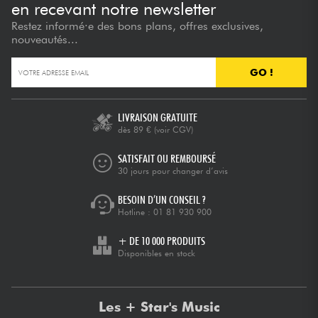
en recevant notre newsletter
Restez informé·e des bons plans, offres exclusives,
nouveautés...
GO !
LIVRAISON GRATUITE
dès 89 €
(voir CGV)
SATISFAIT OU REMBOURSÉ
30 jours pour changer d’avis
BESOIN D’UN CONSEIL ?
Hotline :
01 81 930 900
+ DE 10 000 PRODUITS
Disponibles en stock
Les + Star's Music