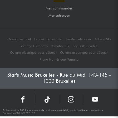
Mes commandes
Mes adresses
Gibson Les Paul
Fender Stratocaster
Fender Telecaster
Gibson SG
Yamaha Clavinova
Yamaha PSR
Focusrite Scarlett
Guitare électrique pour débuter
Guitare acoustique pour débuter
Piano Numérique Yamaha
Star's Music Bruxelles - Rue du Midi 143-145 -
1000 Bruxelles
© StarsMusic.fr 2009 - Instruments de musique et matériel dj, studio, lumière et sonorisation -
Déclaration CNIL N°1728182