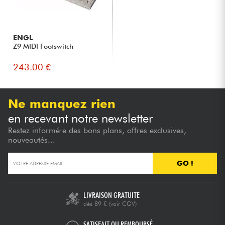
ENGL
Z9 MIDI Footswitch
243.00 €
Ne manquez rien
en recevant notre newsletter
Restez informé·e des bons plans, offres exclusives,
nouveautés...
GO !
LIVRAISON GRATUITE
dès 89 €
(voir CGV)
SATISFAIT OU REMBOURSÉ