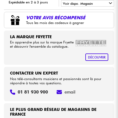
Expédiable en 2 à 3 jours
Voir dispo. Magasin
•
Câbles & Access.
LA PÉDALE BY
Star
'
S
Music
VOTRE AVIS RÉCOMPENSÉ
Tous les mois des cadeaux à gagner
HiFi
LA MARQUE FRYETTE
Packs
En apprendre plus sur la marque Fryette
et découvrir l'ensemble du catalogue.
Voir nos marques
DÉCOUVRIR
CONTACTER UN EXPERT
Nos télé-consultants musiciens et passionnés sont là pour
répondre à toutes vos questions.
01 81 930 900
email
LE PLUS GRAND RÉSEAU DE MAGASINS DE
FRANCE