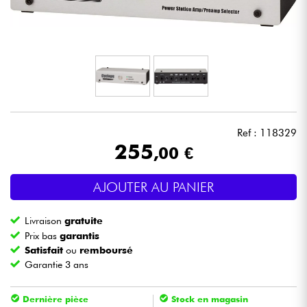
Casques
Micros & HF
DJ
Sono
Ref : 118329
255
,00 €
Eclairage
AJOUTER AU PANIER
Batteries & Percu
Livraison
gratuite
Vents
Prix bas
garantis
Satisfait
ou
remboursé
Garantie 3 ans
Violons & Quatuor
Dernière pièce
Stock en magasin
Eveil Musical