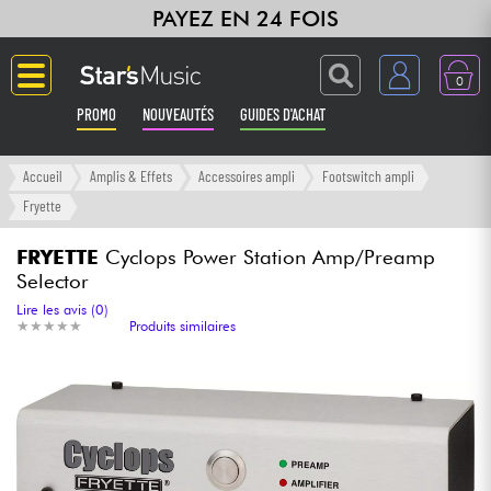
PAYEZ EN 24 FOIS
0
PROMO
NOUVEAUTÉS
GUIDES D'ACHAT
Langue
Accueil
Amplis & Effets
Accessoires ampli
Footswitch ampli
Fryette
Guitares & Basses
FRYETTE
Cyclops Power Station Amp/Preamp
Selector
Amplis & Effets
Lire les avis (0)
★
★
★
★
★
★
★
★
★
★
Produits similaires
Claviers & Pianos
Synthés & Sampleurs
Home Studio