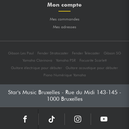
Mon compte
Mes commandes
Mes adresses
Gibson Les Paul
Fender Stratocaster
Fender Telecaster
Gibson SG
Yamaha Clavinova
Yamaha PSR
Focusrite Scarlett
Guitare électrique pour débuter
Guitare acoustique pour débuter
Piano Numérique Yamaha
Star's Music Bruxelles - Rue du Midi 143-145 -
1000 Bruxelles