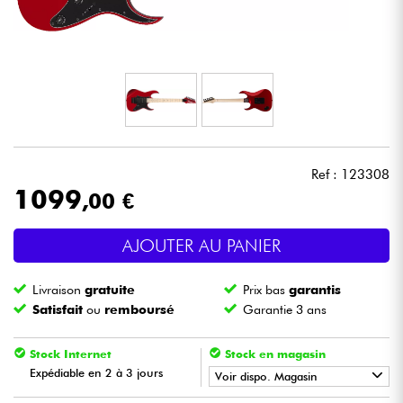
Casques
Micros & HF
DJ
Sono
Ref : 123308
1099
,00 €
Eclairage
AJOUTER AU PANIER
Batteries & Percu
Livraison
gratuite
Prix bas
garantis
Vents
Satisfait
ou
remboursé
Garantie 3 ans
Violons & Quatuor
Stock Internet
Stock en magasin
Expédiable en 2 à 3 jours
Voir dispo. Magasin
Eveil Musical