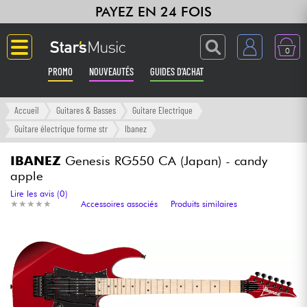
PAYEZ EN 24 FOIS
0
PROMO
NOUVEAUTÉS
GUIDES D'ACHAT
Langue
Accueil
Guitares & Basses
Guitare Electrique
Guitare électrique forme str
Ibanez
Guitares & Basses
IBANEZ
Genesis RG550 CA (Japan) - candy
apple
Amplis & Effets
Lire les avis (0)
★
★
★
★
★
★
★
★
★
★
Accessoires associés
Produits similaires
Claviers & Pianos
Synthés & Sampleurs
Home Studio