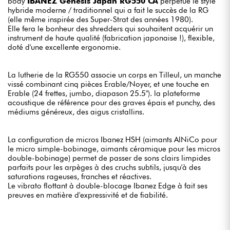
body
IBANEZ Genesis Japan RG550 CA
perpétue le style
hybride moderne / traditionnel qui a fait le succès de la RG
(elle même inspirée des Super-Strat des années 1980).
Elle fera le bonheur des shredders qui souhaitent acquérir un
instrument de haute qualité (fabrication japonaise !), flexible,
doté d'une excellente ergonomie.
La lutherie de la RG550 associe un corps en Tilleul, un manche
vissé combinant cinq pièces Erable/Noyer, et une touche en
Erable (24 frettes, jumbo, diapason 25.5"). la plateforme
acoustique de référence pour des graves épais et punchy, des
médiums généreux, des aigus cristallins.
La configuration de micros Ibanez HSH (aimants AlNiCo pour
le micro simple-bobinage, aimants céramique pour les micros
double-bobinage) permet de passer de sons clairs limpides
parfaits pour les arpèges à des cruchs subtils, jusqu'à des
saturations rageuses, franches et réactives.
Le vibrato flottant à double-blocage Ibanez Edge à fait ses
preuves en matière d'expressivité et de fiabilité.