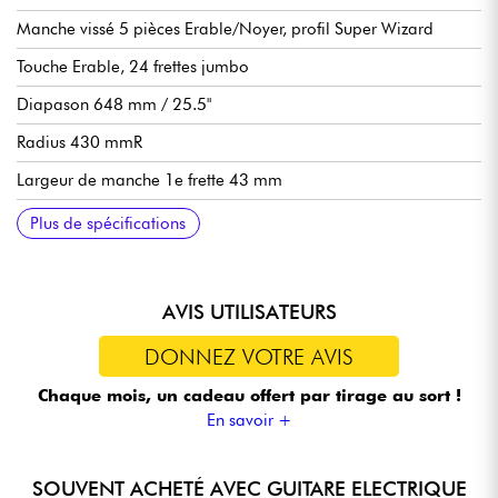
Manche vissé 5 pièces Erable/Noyer, profil Super Wizard
Touche Erable, 24 frettes jumbo
Diapason 648 mm / 25.5"
Radius 430 mmR
Largeur de manche 1e frette 43 mm
Largeur de manche dernière frette 58 mm
Epaisseur manche 1e frette 17 mm
Epaisseur manche 12e frette 19 mm
Configuration de micros HSH Ibanez V7/S1/V8 (aimants
Volume général
Tonalité générale
Sélecteur micros 5 positions
Vibrato double blocage Ibanez Edge
Mécaniques Ibanez bain d'huile
Plus de spécifications
céramique/alnico/alnico)
AVIS UTILISATEURS
DONNEZ VOTRE AVIS
Chaque mois, un cadeau offert
par tirage au sort !
En savoir +
SOUVENT ACHETÉ AVEC GUITARE ELECTRIQUE