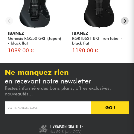
IBANEZ
IBANEZ
Genesis RG550 GRF (Japan)
RGRTB621 BKF Iron label -
- black flat
black flat
1099.00 €
1190.00 €
Ne manquez rien
en recevant notre newsletter
Restez informé·e des bons plans, offres exclusives,
nouveautés...
GO !
LIVRAISON GRATUITE
dès 89 €
(voir CGV)