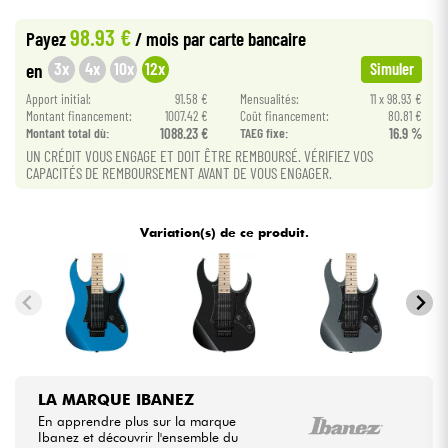
•
METAL GUITAR BY
Star
'
S
Music
98.93 €
Payez
/ mois
par carte bancaire
Câbles & Access.
3x
4x
10x
12x
en
Simuler
Apport initial:
91.58 €
Mensualités:
11 x 98.93 €
HiFi
Montant financement:
1007.42 €
Coût financement:
80.81 €
Montant total dù:
1088.23 €
TAEG fixe:
16.9 %
Packs
UN CRÉDIT VOUS ENGAGE ET DOIT ÊTRE REMBOURSÉ. VÉRIFIEZ VOS
CAPACITÉS DE REMBOURSEMENT AVANT DE VOUS ENGAGER.
Voir nos marques
Variation(s) de ce produit.
LA MARQUE IBANEZ
En apprendre plus sur la marque
Ibanez et découvrir l'ensemble du