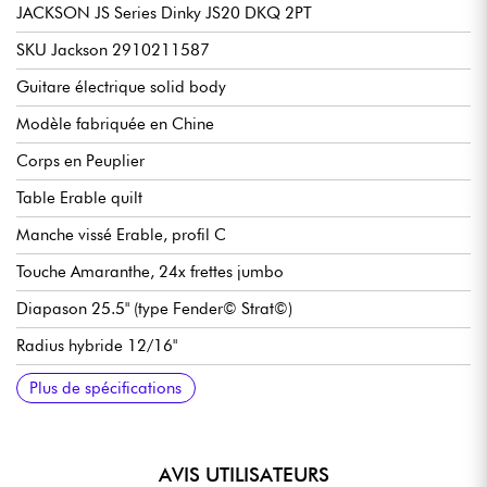
JACKSON JS Series Dinky JS20 DKQ 2PT
SKU Jackson 2910211587
Guitare électrique solid body
Modèle fabriquée en Chine
Corps en Peuplier
Table Erable quilt
Manche vissé Erable, profil C
Touche Amaranthe, 24x frettes jumbo
Diapason 25.5" (type Fender© Strat©)
Radius hybride 12/16"
Largeur manche 1er frette 42.86 mm
Set de micros double bobinage Jackson High-Output
Volume
Tonalité
Sélecteur micros 3x positions
Chevalet / vibrato traditionnel Jackson2-Point Fulcrum
Mécaniques Jackson bain d'huile
Finition corps brillant
Finition manche satin
Plus de spécifications
Humbucking
Tremolo
AVIS UTILISATEURS