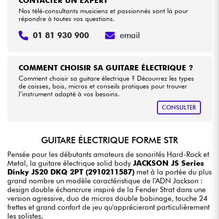
CONTACTER UN EXPERT
Nos télé-consultants musiciens et passionnés sont là pour
répondre à toutes vos questions.
01 81 930 900
email
COMMENT CHOISIR SA GUITARE ÉLECTRIQUE ?
Comment choisir sa guitare électrique ? Découvrez les types
de caisses, bois, micros et conseils pratiques pour trouver
l’instrument adapté à vos besoins.
CONSULTER
GUITARE ÉLECTRIQUE FORME STR
Pensée pour les débutants amateurs de sonorités Hard-Rock et
Metal, la guitare électrique solid body
JACKSON JS Series
Dinky JS20 DKQ 2PT (2910211587)
met à la portée du plus
grand nombre un modèle caractéristique de l'ADN Jackson :
design double échancrure inspiré de la Fender Strat dans une
version agressive, duo de micros double bobinage, touche 24
frettes et grand confort de jeu qu'apprécieront particulièrement
les solistes.