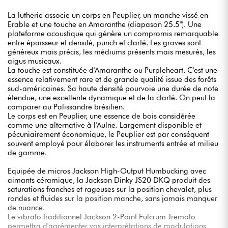
La lutherie associe un corps en Peuplier, un manche vissé en
Erable et une touche en Amaranthe (diapason 25.5"). Une
plateforme acoustique qui génère un compromis remarquable
entre épaisseur et densité, punch et clarté. Les graves sont
généreux mais précis, les médiums présents mais mesurés, les
aigus musicaux.
La touche est constituée d'Amaranthe ou Purpleheart. C'est une
essence relativement rare et de grande qualité issue des forêts
sud-américaines. Sa haute densité pourvoie une durée de note
étendue, une excellente dynamique et de la clarté. On peut la
comparer au Palissandre brésilien.
Le corps est en Peuplier, une essence de bois considérée
comme une alternative à l'Aulne. Largement disponible et
pécuniairement économique, le Peuplier est par conséquent
souvent employé pour élaborer les instruments entrée et milieu
de gamme.
Equipée de micros Jackson High-Output Humbucking avec
aimants céramique, la Jackson Dinky JS20 DKQ produit des
saturations franches et rageuses sur la position chevalet, plus
rondes et fluides sur la position manche, sans jamais manquer
de nuance.
Le vibrato traditionnel Jackson 2-Point Fulcrum Tremolo
permettra d'agrémenter vos interprétations de modulations