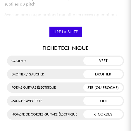
subtiles du pitch.
Avec un pan coupé profond qui offre un accès optimal aux
notes aigues, un profil de manche moderne et un radius
hybride 12/16", la JS20 DKQ est très agréable à pratiquer,
paramètre crucial pour les néophytes en phase
LIRE LA SUITE
d'apprentissage.
FICHE TECHNIQUE
VERT
COULEUR
DROITIER
DROITIER / GAUCHER
STR (OU PROCHE)
FORME GUITARE ÉLECTRIQUE
OUI
MANCHE AVEC TETE
6 CORDES
NOMBRE DE CORDES GUITARE ÉLECTRIQUE