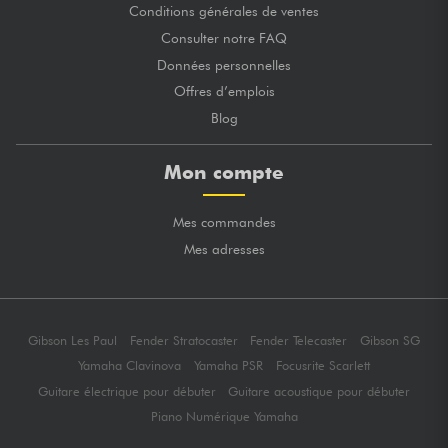
Conditions générales de ventes
Consulter notre FAQ
Données personnelles
Offres d’emplois
Blog
Mon compte
Mes commandes
Mes adresses
Gibson Les Paul
Fender Stratocaster
Fender Telecaster
Gibson SG
Yamaha Clavinova
Yamaha PSR
Focusrite Scarlett
Guitare électrique pour débuter
Guitare acoustique pour débuter
Piano Numérique Yamaha