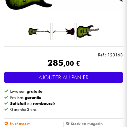
Casques
Micros & HF
DJ
Sono
Ref : 123163
285
,00 €
Eclairage
AJOUTER AU PANIER
Batteries & Percu
Livraison
gratuite
Vents
Prix bas
garantis
Satisfait
ou
remboursé
Garantie 3 ans
Violons & Quatuor
En réassort
Stock en magasin
Eveil Musical