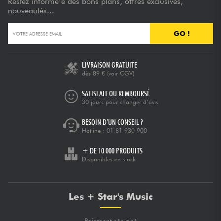
Restez informé·e des bons plans, offres exclusives,
nouveautés...
GO !
LIVRAISON GRATUITE
dès 89 €
(voir CGV)
SATISFAIT OU REMBOURSÉ
30 jours pour changer d’avis
BESOIN D’UN CONSEIL ?
Hotline :
01 81 930 900
+ DE 10 000 PRODUITS
Disponibles en stock
Les + Star's Music
Paiement sécurisé