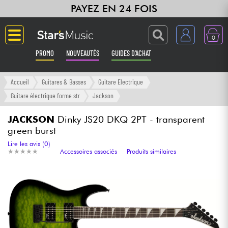
PAYEZ EN 24 FOIS
0
PROMO
NOUVEAUTÉS
GUIDES D'ACHAT
Langue
Accueil
Guitares & Basses
Guitare Electrique
Guitare électrique forme str
Jackson
Guitares & Basses
JACKSON
Dinky JS20 DKQ 2PT - transparent
green burst
Amplis & Effets
Lire les avis (0)
★
★
★
★
★
★
★
★
★
★
Accessoires associés
Produits similaires
Claviers & Pianos
Synthés & Sampleurs
Home Studio