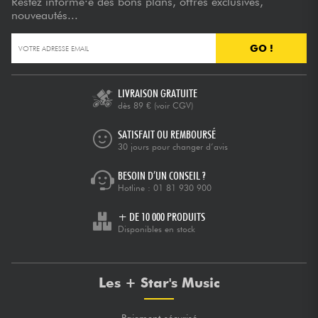
Restez informé·e des bons plans, offres exclusives,
nouveautés...
GO !
LIVRAISON GRATUITE
dès 89 €
(voir CGV)
SATISFAIT OU REMBOURSÉ
30 jours pour changer d’avis
BESOIN D’UN CONSEIL ?
Hotline :
01 81 930 900
+ DE 10 000 PRODUITS
Disponibles en stock
Les + Star's Music
Paiement sécurisé