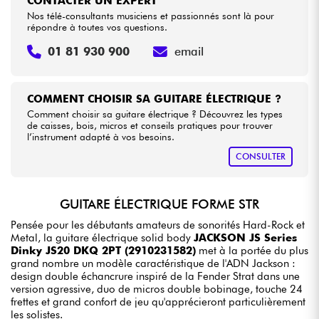
CONTACTER UN EXPERT
Nos télé-consultants musiciens et passionnés sont là pour
répondre à toutes vos questions.
01 81 930 900
email
COMMENT CHOISIR SA GUITARE ÉLECTRIQUE ?
Comment choisir sa guitare électrique ? Découvrez les types
de caisses, bois, micros et conseils pratiques pour trouver
l’instrument adapté à vos besoins.
CONSULTER
GUITARE ÉLECTRIQUE FORME STR
Pensée pour les débutants amateurs de sonorités Hard-Rock et
Metal, la guitare électrique solid body
JACKSON JS Series
Dinky JS20 DKQ 2PT (2910231582)
met à la portée du plus
grand nombre un modèle caractéristique de l'ADN Jackson :
design double échancrure inspiré de la Fender Strat dans une
version agressive, duo de micros double bobinage, touche 24
frettes et grand confort de jeu qu'apprécieront particulièrement
les solistes.