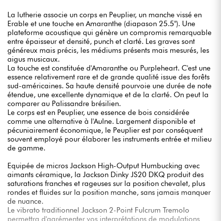
La lutherie associe un corps en Peuplier, un manche vissé en
Erable et une touche en Amaranthe (diapason 25.5"). Une
plateforme acoustique qui génère un compromis remarquable
entre épaisseur et densité, punch et clarté. Les graves sont
généreux mais précis, les médiums présents mais mesurés, les
aigus musicaux.
La touche est constituée d'Amaranthe ou Purpleheart. C'est une
essence relativement rare et de grande qualité issue des forêts
sud-américaines. Sa haute densité pourvoie une durée de note
étendue, une excellente dynamique et de la clarté. On peut la
comparer au Palissandre brésilien.
Le corps est en Peuplier, une essence de bois considérée
comme une alternative à l'Aulne. Largement disponible et
pécuniairement économique, le Peuplier est par conséquent
souvent employé pour élaborer les instruments entrée et milieu
de gamme.
Equipée de micros Jackson High-Output Humbucking avec
aimants céramique, la Jackson Dinky JS20 DKQ produit des
saturations franches et rageuses sur la position chevalet, plus
rondes et fluides sur la position manche, sans jamais manquer
de nuance.
Le vibrato traditionnel Jackson 2-Point Fulcrum Tremolo
permettra d'agrémenter vos interprétations de modulations