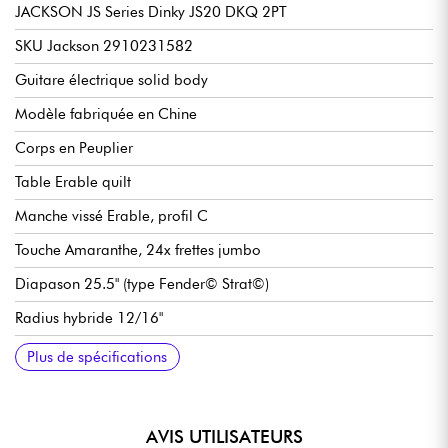
JACKSON JS Series Dinky JS20 DKQ 2PT
SKU Jackson 2910231582
Guitare électrique solid body
Modèle fabriquée en Chine
Corps en Peuplier
Table Erable quilt
Manche vissé Erable, profil C
Touche Amaranthe, 24x frettes jumbo
Diapason 25.5" (type Fender© Strat©)
Radius hybride 12/16"
Largeur manche 1er frette 42.86 mm
Set de micros double bobinage Jackson High-Output
Volume
Tonalité
Sélecteur micros 3x positions
Chevalet / vibrato traditionnel Jackson2-Point Fulcrum
Mécaniques Jackson bain d'huile
Finition corps brillant
Finition manche satin
Plus de spécifications
Humbucking
Tremolo
AVIS UTILISATEURS