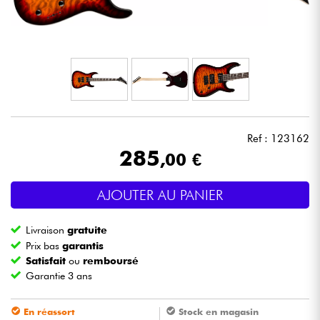
Casques
Micros & HF
DJ
Sono
Ref : 123162
285
,00 €
Eclairage
AJOUTER AU PANIER
Batteries & Percu
Livraison
gratuite
Vents
Prix bas
garantis
Satisfait
ou
remboursé
Garantie 3 ans
Violons & Quatuor
En réassort
Stock en magasin
Eveil Musical