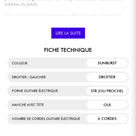
subtiles du pitch.
Avec un pan coupé profond qui offre un accès optimal aux
notes aigues, un profil de manche moderne et un radius
hybride 12/16", la JS20 DKQ est très agréable à pratiquer,
paramètre crucial pour les néophytes en phase
LIRE LA SUITE
d'apprentissage.
FICHE TECHNIQUE
SUNBURST
COULEUR
DROITIER
DROITIER / GAUCHER
STR (OU PROCHE)
FORME GUITARE ÉLECTRIQUE
OUI
MANCHE AVEC TETE
6 CORDES
NOMBRE DE CORDES GUITARE ÉLECTRIQUE