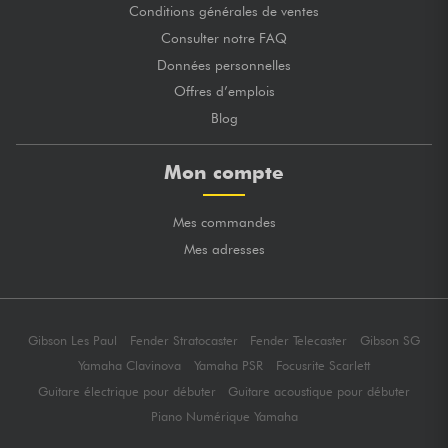
Conditions générales de ventes
Consulter notre FAQ
Données personnelles
Offres d’emplois
Blog
Mon compte
Mes commandes
Mes adresses
Gibson Les Paul
Fender Stratocaster
Fender Telecaster
Gibson SG
Yamaha Clavinova
Yamaha PSR
Focusrite Scarlett
Guitare électrique pour débuter
Guitare acoustique pour débuter
Piano Numérique Yamaha