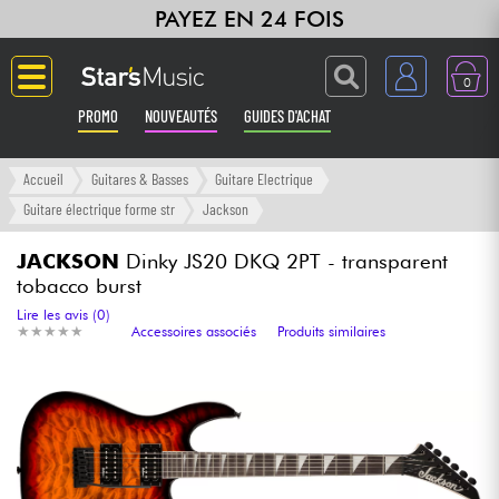
PAYEZ EN 24 FOIS
0
PROMO
NOUVEAUTÉS
GUIDES D'ACHAT
Langue
Accueil
Guitares & Basses
Guitare Electrique
Guitare électrique forme str
Jackson
Guitares & Basses
JACKSON
Dinky JS20 DKQ 2PT - transparent
tobacco burst
Amplis & Effets
Lire les avis (0)
★
★
★
★
★
★
★
★
★
★
Accessoires associés
Produits similaires
Claviers & Pianos
Synthés & Sampleurs
Home Studio