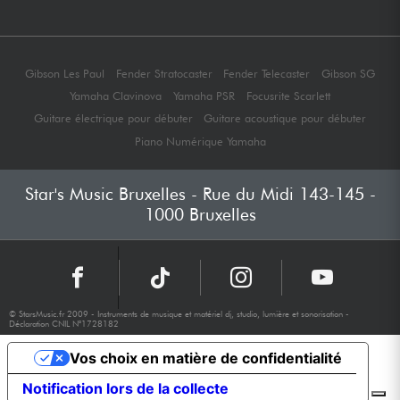
Gibson Les Paul
Fender Stratocaster
Fender Telecaster
Gibson SG
Yamaha Clavinova
Yamaha PSR
Focusrite Scarlett
Guitare électrique pour débuter
Guitare acoustique pour débuter
Piano Numérique Yamaha
Star's Music Bruxelles - Rue du Midi 143-145 -
1000 Bruxelles
© StarsMusic.fr 2009 - Instruments de musique et matériel dj, studio, lumière et sonorisation -
Déclaration CNIL N°1728182
Vos choix en matière de confidentialité
Notification lors de la collecte