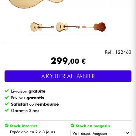
Casques
Micros & HF
DJ
Ref : 122463
Sono
299
,00 €
Eclairage
AJOUTER AU PANIER
Batteries & Percu
Livraison
gratuite
Prix bas
garantis
Vents
Satisfait
ou
remboursé
Garantie 3 ans
Violons & Quatuor
Stock Internet
Stock en magasin
Expédiable en 2 à 3 jours
Voir dispo. Magasin
Eveil Musical