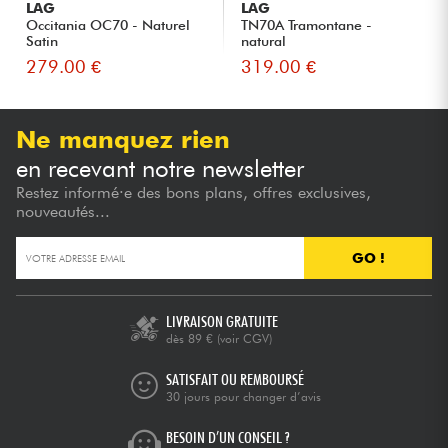
LAG
LAG
Occitania OC70 - Naturel
TN70A Tramontane -
Satin
natural
279.00 €
319.00 €
Ne manquez rien
en recevant notre newsletter
Restez informé·e des bons plans, offres exclusives,
nouveautés...
GO !
LIVRAISON GRATUITE
dès 89 €
(voir CGV)
SATISFAIT OU REMBOURSÉ
30 jours pour changer d’avis
BESOIN D’UN CONSEIL ?