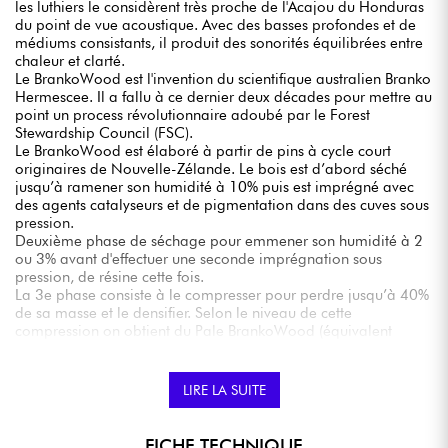
les luthiers le considèrent très proche de l'Acajou du Honduras
du point de vue acoustique. Avec des basses profondes et de
médiums consistants, il produit des sonorités équilibrées entre
chaleur et clarté.
Le BrankoWood est l'invention du scientifique australien Branko
Hermescee. Il a fallu à ce dernier deux décades pour mettre au
point un process révolutionnaire adoubé par le Forest
Stewardship Council (FSC).
Le BrankoWood est élaboré à partir de pins à cycle court
originaires de Nouvelle-Zélande. Le bois est d’abord séché
jusqu’à ramener son humidité à 10% puis est imprégné avec
des agents catalyseurs et de pigmentation dans des cuves sous
pression.
Deuxième phase de séchage pour emmener son humidité à 2
ou 3% avant d'effectuer une seconde imprégnation sous
pression, de résine cette fois.
La 3e phase consiste à le compresser pour perdre jusqu’à 40%
de sa masse et le densifier. Selon le niveau de cette
compression on obtient du Pale BrankoWood (équivalent
Epicéa), du brown BrankoWood (équivalent Palissandre) ou du
Black BrankoWood (équivalent Ebène).
Dernière phase : ponçage fin pour une apparence et un
LIRE LA SUITE
contact parfaits.
FICHE TECHNIQUE