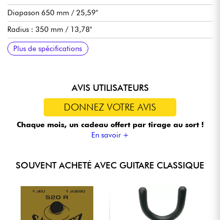
Diapason 650 mm / 25,59"
Radius : 350 mm / 13,78"
Largeur manche 1e frette 46 mm
Chevalet Brown BrankoWood
Mécaniques Lag classique1
Tige de régale du manche double sens
Finition caisse et manche satin
Plus de spécifications
AVIS UTILISATEURS
DONNEZ VOTRE AVIS
Chaque mois, un cadeau offert
par tirage au sort !
En savoir +
SOUVENT ACHETÉ AVEC GUITARE CLASSIQUE