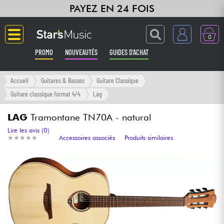
PAYEZ EN 24 FOIS
0
PROMO
NOUVEAUTÉS
GUIDES D'ACHAT
Langue
Accueil
Guitares & Basses
Guitare Classique
Guitare classique format 4/4
Lag
Guitares & Basses
LAG
Tramontane TN70A - natural
Amplis & Effets
Lire les avis (0)
★
★
★
★
★
★
★
★
★
★
Accessoires associés
Produits similaires
Claviers & Pianos
Synthés & Sampleurs
Home Studio