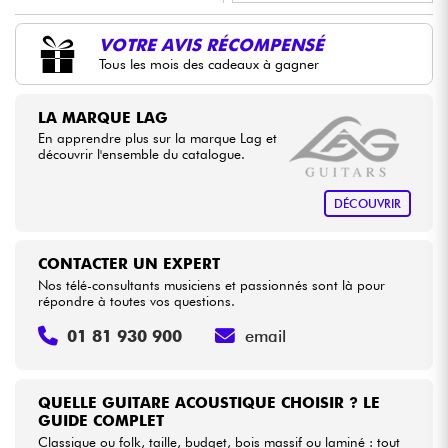
•
Star
'
S
Music
BORDEAUX
VOTRE AVIS RÉCOMPENSÉ
Câbles & Access.
Tous les mois des cadeaux à gagner
•
Star
'
S
Music
LYON
HiFi
•
LA MARQUE LAG
Star
'
S
Music
TOULOUSE
En apprendre plus sur la marque Lag et
Packs
découvrir l'ensemble du catalogue.
Voir nos marques
DÉCOUVRIR
CONTACTER UN EXPERT
Nos télé-consultants musiciens et passionnés sont là pour
répondre à toutes vos questions.
01 81 930 900
email
QUELLE GUITARE ACOUSTIQUE CHOISIR ? LE
GUIDE COMPLET
Classique ou folk, taille, budget, bois massif ou laminé : tout