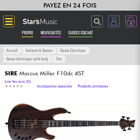
PAYEZ EN 24 FOIS
0
PROMO
NOUVEAUTÉS
GUIDES D'ACHAT
Langue
Accueil
Guitares & Basses
Basse Electrique
Basse électrique solid body
Sire
Guitares & Basses
SIRE
Marcus Miller F10dc 4ST
Amplis & Effets
Lire les avis (0)
★
★
★
★
★
★
★
★
★
★
Accessoires associés
Produits similaires
Claviers & Pianos
Synthés & Sampleurs
Home Studio