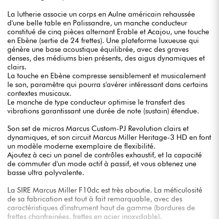
La lutherie associe un corps en Aulne américain rehaussée
d'une belle table en Palissandre, un manche conducteur
constitué de cinq pièces alternant Erable et Acajou, une touche
en Ebène (sertie de 24 frettes). Une plateforme luxueuse qui
génère une base acoustique équilibrée, avec des graves
denses, des médiums bien présents, des aigus dynamiques et
clairs.
La touche en Ebène compresse sensiblement et musicalement
le son, paramètre qui pourra s'avérer intéressant dans certains
contextes musicaux.
Le manche de type conducteur optimise le transfert des
vibrations garantissant une durée de note (sustain) étendue.
Son set de micros Marcus Custom-PJ Revolution clairs et
dynamiques, et son circuit Marcus Miller Heritage-3 HD en font
un modèle moderne exemplaire de flexibilité.
Ajoutez à ceci un panel de contrôles exhaustif, et la capacité
de commuter d'un mode actif à passif, et vous obtenez une
basse ultra polyvalente.
La SIRE Marcus Miller F10dc est très aboutie. La méticulosité
de sa fabrication est tout à fait remarquable, avec des
caractéristiques d'instrument haut de gamme (bordures de
frettes chanfreinées, frettes en acier inoxydable).