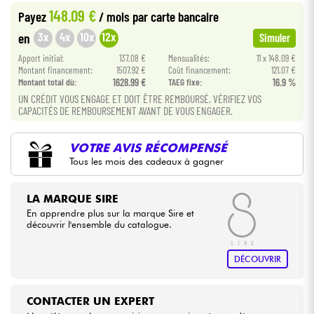
148.09 €
Payez
/ mois
par carte bancaire
Câbles & Access.
3x
4x
10x
12x
en
Simuler
Apport initial:
137.08 €
Mensualités:
11 x 148.09 €
Montant financement:
1507.92 €
Coût financement:
121.07 €
HiFi
Montant total dù:
1628.99 €
TAEG fixe:
16.9 %
UN CRÉDIT VOUS ENGAGE ET DOIT ÊTRE REMBOURSÉ. VÉRIFIEZ VOS
Packs
CAPACITÉS DE REMBOURSEMENT AVANT DE VOUS ENGAGER.
Voir nos marques
VOTRE AVIS RÉCOMPENSÉ
Tous les mois des cadeaux à gagner
LA MARQUE SIRE
En apprendre plus sur la marque Sire et
découvrir l'ensemble du catalogue.
DÉCOUVRIR
CONTACTER UN EXPERT