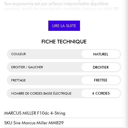
Son ergonomie est par ailleurs irréprochable (équilibre
postural, profil de manche très agréable, largeur au sillet 38
mm).
LIRE LA SUITE
FICHE TECHNIQUE
NATUREL
COULEUR
DROITIER
DROITIER / GAUCHER
FRETTEE
FRETTAGE
4 CORDES
NOMBRE DE CORDES BASSE ÉLECTRIQUE
MARCUS MILLER F10dc 4-String
SKU Sire Marcus Miller MM829