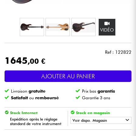
Casques
Micros & HF
VIDÉO
DJ
Ref : 122822
Sono
1645
,00 €
Eclairage
AJOUTER AU PANIER
Batteries & Percu
Livraison
gratuite
Prix bas
garantis
Satisfait
ou
remboursé
Garantie 3 ans
Vents
Stock Internet
Stock en magasin
Violons & Quatuor
Expédition après le réglage
Voir dispo. Magasin
standard de votre instrument
•
BASS MANIAC BY
Star
'
S
Music
Eveil Musical