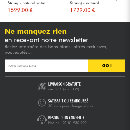
String - natural satin
String) - natural
1599.00 €
1729.00 €
Ne manquez rien
en recevant notre newsletter
Restez informé·e des bons plans, offres exclusives,
nouveautés...
GO !
LIVRAISON GRATUITE
dès 89 €
(voir CGV)
SATISFAIT OU REMBOURSÉ
30 jours pour changer d’avis
BESOIN D’UN CONSEIL ?
Hotline :
01 81 930 900