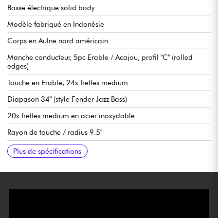
Basse électrique solid body
Modèle fabriqué en Indonésie
Corps en Aulne nord américain
Manche conducteur, 5pc Erable / Acajou, profil "C" (rolled
edges)
Touche en Erable, 24x frettes medium
Diapason 34" (style Fender Jazz Bass)
20x frettes medium en acier inoxydable
Rayon de touche / radius 9.5"
Largeur manche 1e frette 38 mm
Micros Marcus Custom-PJ Revolution Set
Electronique Sire Marcus Heritage-3, débrayable
Volume
Tone
Blender
Treble
Middle / Frequency (potentiomètre concentrique)
Bass
Mini sélecteur (pour commutation actif / passif)
Chevalet Sire Marcus Miller Marcus Heavymass Custom
Mécaniques Sire Premium Diecasting Gear
Sillet en os
Finition corps brillant
Finition manche satin
Vendue avec étui rigide Sire
Plus de spécifications
active/passive (18v via 2x piles 9v)