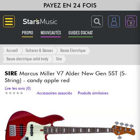
PAYEZ EN 24 FOIS
0
PROMO
NOUVEAUTÉS
GUIDES D'ACHAT
Langue
Accueil
Guitares & Basses
Basse Electrique
Basse électrique solid body
Sire
Guitares & Basses
SIRE
Marcus Miller V7 Alder New Gen 5ST (5-
String) - candy apple red
Amplis & Effets
Lire les avis (0)
★
★
★
★
★
★
★
★
★
★
Accessoires associés
Produits similaires
Claviers & Pianos
Synthés & Sampleurs
Home Studio