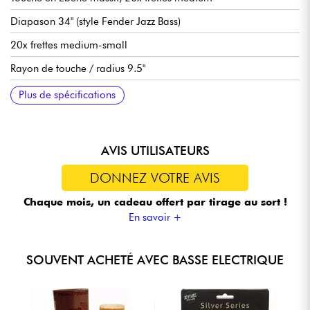
Diapason 34" (style Fender Jazz Bass)
20x frettes medium-small
Rayon de touche / radius 9.5"
Largeur manche 1e frette 46 mm
Micros Sire Custom Super-J Revolution Alnico
Sire Marcus Heritage-3 preamp, débrayable active/passive
Volume/Tone, Blender, Treble, Middle/Frequency, Bass (P/P for
Chevalet Sire Marcus Miller Modern-S Bass
Mécaniques Sire Premium Light Weight Open Gear
Sillet en os
Finition corps brillant
Finition manche satin
Plus de spécifications
(18v via 2x piles 9v)
Passive mode)
AVIS UTILISATEURS
DONNEZ VOTRE AVIS
Chaque mois, un cadeau offert
par tirage au sort !
En savoir +
SOUVENT ACHETÉ AVEC BASSE ELECTRIQUE