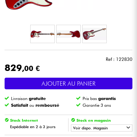
Casques
Micros & HF
DJ
Sono
Ref : 122830
829
,00 €
Eclairage
AJOUTER AU PANIER
Batteries & Percu
Livraison
gratuite
Prix bas
garantis
Vents
Satisfait
ou
remboursé
Garantie 3 ans
Violons & Quatuor
Stock Internet
Stock en magasin
Expédiable en 2 à 3 jours
Voir dispo. Magasin
Eveil Musical