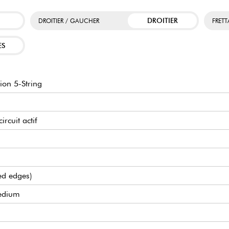
DROITIER
DROITIER / GAUCHER
FRET
ES
on 5-String
ircuit actif
led edges)
medium