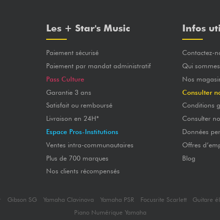
Les + Star's Music
Infos ut
Paiement sécurisé
Contactez-n
Paiement par mandat administratif
Qui sommes
Pass Culture
Nos magasi
Garantie 3 ans
Consulter n
Satisfait ou remboursé
Conditions g
Livraison en 24H*
Consulter n
Espace Pros-Institutions
Données per
Ventes intra-communautaires
Offres d’emp
Plus de 700 marques
Blog
Nos clients récompensés
r
Gibson SG
Yamaha Clavinova
Yamaha PSR
Focusrite Scarlett
Guitare é
Piano Numérique Yamaha