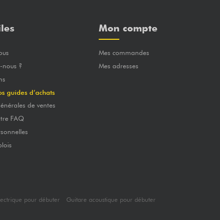
iles
Mon compte
ous
Mes commandes
-nous ?
Mes adresses
ns
os guides d’achats
énérales de ventes
otre FAQ
sonnelles
lois
lectrique pour débuter
Guitare acoustique pour débuter