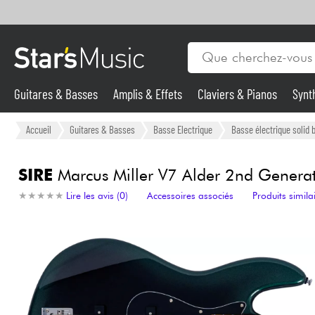
Guitares & Basses
Amplis & Effets
Claviers & Pianos
Synt
Vents
Violons & Quatuor
Eveil Musical
Câbles & Access.
Guitares & Basses
Accueil
Guitares & Basses
Basse Electrique
Basse électrique solid 
Synthés & Sampleurs
SIRE
Marcus Miller V7 Alder 2nd Generatio
★
★
★
★
★
★
★
★
★
★
Lire les avis (0)
Accessoires associés
Produits simila
Micros & HF
Eclairage
Violons & Quatuor