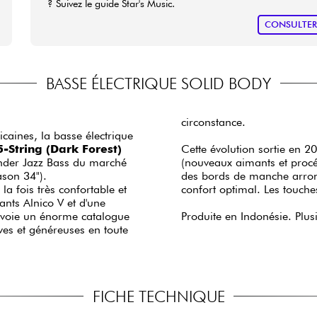
? Suivez le guide Star's Music.
CONSULTE
BASSE ÉLECTRIQUE SOLID BODY
circonstance.
aines, la basse électrique
String (Dark Forest)
Cette évolution sortie en 2
ender Jazz Bass du marché
(nouveaux aimants et proc
ason 34").
des bords de manche arrondis 
a fois très confortable et
confort optimal. Les touch
nts Alnico V et d'une
urvoie un énorme catalogue
Produite en Indonésie. Plusi
ves et généreuses en toute
FICHE TECHNIQUE