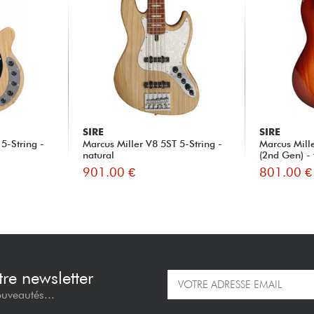
SIRE
SIRE
5-String -
Marcus Miller V8 5ST 5-String -
Marcus Mill
natural
(2nd Gen) - 
901.00 €
801.00 €
re newsletter
ouveautés...