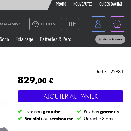
PROMO
NOUVEAUTÉS
GUIDES D'ACHAT
BE
MAGASINS
HOTLINE
0
France
Sono
Eclairage
Batteries & Percu
de catégories
België
Claviers & Pianos
España
Casques
Deutschland
Ref : 122831
829
,00 €
Nederland
Sono
English
AJOUTER AU PANIER
Vents
Livraison
gratuite
Prix bas
garantis
Câbles & Access.
Satisfait
ou
remboursé
Garantie 3 ans