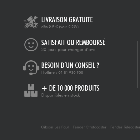
LIVRAISON GRATUITE
dès 89 €
(voir CGV)
SATISFAIT OU REMBOURSÉ
30 jours pour changer d’avis
BESOIN D’UN CONSEIL ?
Hotline :
01 81 930 900
+ DE 10 000 PRODUITS
Disponibles en stock
Gibson Les Paul
Fender Stratocaster
Fender Telecaste