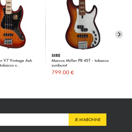
SIRE
SI
er V7 Vintage Ash
Marcus Miller P8 4ST - tobacco
Ma
tobacco s...
sunburst
Str
799.00 €
86
JE M'ABONNE