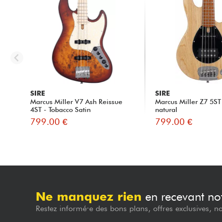
SIRE
SIRE
Marcus Miller V7 Ash Reissue
Marcus Miller Z7 5ST 
4ST - Tobacco Satin
natural
799.00 €
799.00 €
Ne manquez rien
en recevant not
Restez informé·e des bons plans, offres exclusives, n