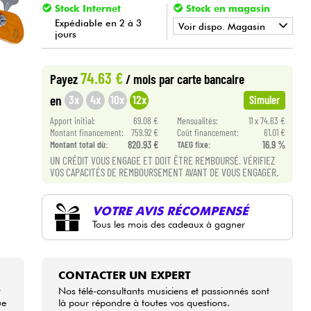
Stock Internet
Stock en magasin
Expédiable en 2 à 3
Voir dispo. Magasin
jours
•
BASS MANIAC BY
Star
'
S
Music
74.63 €
Payez
/ mois
par carte bancaire
3x
4x
10x
12x
en
Simuler
Apport initial:
69.08 €
Mensualités:
11 x 74.63 €
Montant financement:
759.92 €
Coût financement:
61.01 €
Montant total dù:
820.93 €
TAEG fixe:
16.9 %
UN CRÉDIT VOUS ENGAGE ET DOIT ÊTRE REMBOURSÉ. VÉRIFIEZ
VOS CAPACITÉS DE REMBOURSEMENT AVANT DE VOUS ENGAGER.
VOTRE AVIS RÉCOMPENSÉ
Tous les mois des cadeaux à gagner
CONTACTER UN EXPERT
t
Nos télé-consultants musiciens et passionnés sont
ue
là pour répondre à toutes vos questions.