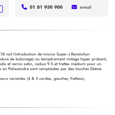
01 81 930 900
email
R
018 voit l'introduction de micros Super-J Revolution
édure de bobinage) au tempérament vintage hyper probant,
et vernis satin, radius 9.5 et frettes médium pour un
es en Palissandre sont remplacées par des touches Ebène.
eurs variantes (4 & 5 cordes, gaucher, fretless).