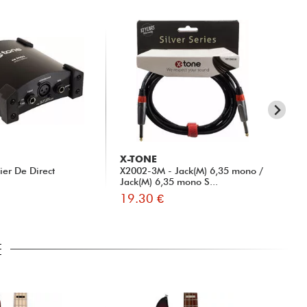
X-TONE
RT
ier De Direct
X2002-3M - Jack(M) 6,35 mono /
TR
Jack(M) 6,35 mono S...
19.30 €
5.
E