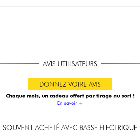
Alnico
ayable active/passive (18v via 2x piles 9v)
, Treble, Middle, Middle Frequency (Dual Pot), Bass, Mini Toggle 
dass-style)
AVIS UTILISATEURS
DONNEZ VOTRE AVIS
Chaque mois, un cadeau offert
par tirage au sort !
En savoir +
SOUVENT ACHETÉ AVEC BASSE ELECTRIQUE