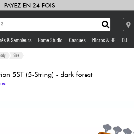
PAYEZ EN 24 FOIS
hés & Sampleurs
Home Studio
Casques
Micros & HF
DJ
HiFi
Packs
Voir nos marques
Amplis & Effets
body
Sire
Home Studio
n 5ST (5-String) - dark forest
ires
DJ
Batteries & Percu
Eveil Musical