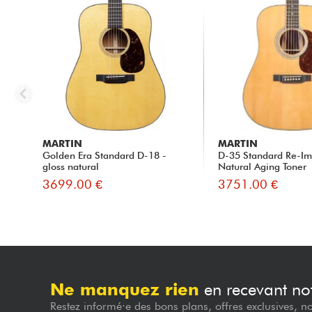
MARTIN
MARTIN
Golden Era Standard D-18 -
D-35 Standard Re-Im
gloss natural
Natural Aging Toner
3699.00 €
3751.00 €
Ne manquez rien
en recevant not
Restez informé·e des bons plans, offres exclusives, n