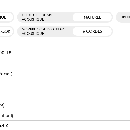
COULEUR GUITARE
QUE
NATUREL
DROI
ACOUSTIQUE
NOMBRE CORDES GUITARE
ARLOR
6 CORDES
ACOUSTIQUE
00-18
/acier)
nt)
illant)
ed X