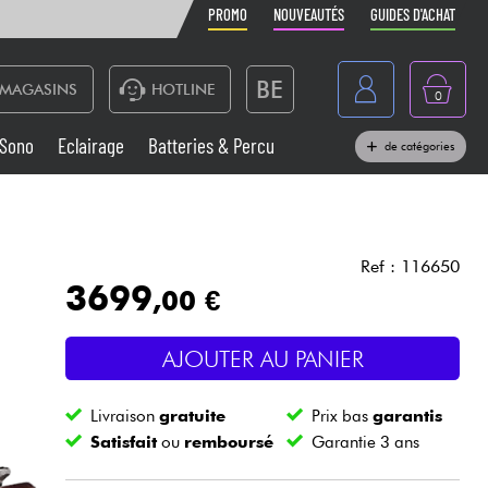
PROMO
NOUVEAUTÉS
GUIDES D'ACHAT
BE
MAGASINS
HOTLINE
0
France
Sono
Eclairage
Batteries & Percu
de catégories
België
Claviers & Pianos
España
Casques
Deutschland
Ref : 116650
3699
,00 €
Nederland
Sono
English
AJOUTER AU PANIER
Vents
Livraison
gratuite
Prix bas
garantis
Câbles & Access.
Satisfait
ou
remboursé
Garantie 3 ans