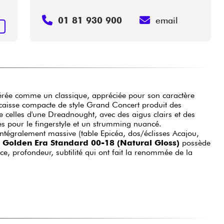
01 81 930 900
email
R
érée comme un classique, appréciée pour son caractère
a caisse compacte de style Grand Concert produit des
ue celles d'une Dreadnought, avec des aigus clairs et des
es pour le fingerstyle et un strumming nuancé.
intégralement massive (table Epicéa, dos/éclisses Acajou,
Golden Era Standard 00-18 (Natural Gloss)
possède
nce, profondeur, subtilité qui ont fait la renommée de la