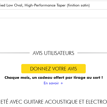
ed Low Oval, High-Performance Taper (finition satin)
mall (true pleked)
 cm
1 cm
/ Butterbean Buttons
ell
AVIS UTILISATEURS
DONNEZ VOTRE AVIS
Chaque mois, un cadeau offert
par tirage au sort !
En savoir +
ETÉ AVEC GUITARE ACOUSTIQUE ET ELECTR