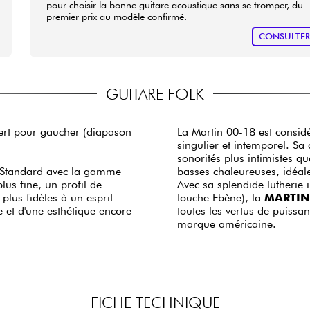
pour choisir la bonne guitare acoustique sans se tromper, du
premier prix au modèle confirmé.
CONSULTE
GUITARE FOLK
ert pour gaucher (diapason
La Martin 00-18 est consid
singulier et intemporel. S
sonorités plus intimistes q
s Standard avec la gamme
basses chaleureuses, idéal
us fine, un profil de
Avec sa splendide lutherie 
plus fidèles à un esprit
touche Ebène), la
MARTIN 
toutes les vertus de puissa
marque américaine.
FICHE TECHNIQUE