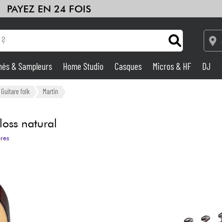
PAYEZ EN 24 FOIS
hés & Sampleurs
Home Studio
Casques
Micros & HF
DJ
Amplis & Effets
Guitare folk
Martin
Home Studio
oss natural
ires
DJ
Batteries & Percu
Eveil Musical