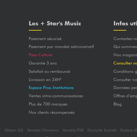
Les + Star's Music
Infos ut
Paiement sécurisé
Contactez-n
Paiement par mandat administratif
Qui sommes
Pass Culture
Nos magasi
Garantie 3 ans
Consulter n
Satisfait ou remboursé
Conditions g
Livraison en 24H*
Consulter n
Espace Pros-Institutions
Données per
Ventes intra-communautaires
Offres d’emp
Plus de 700 marques
Blog
Nos clients récompensés
r
Gibson SG
Yamaha Clavinova
Yamaha PSR
Focusrite Scarlett
Guitare é