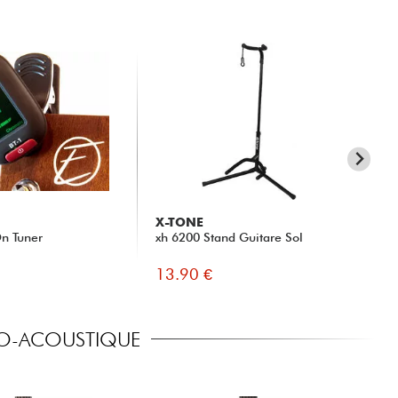
X-TONE
EL
n Tuner
xh 6200 Stand Guitare Sol
Ac
Br
13.90 €
16
TRO-ACOUSTIQUE