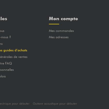
iles
Mon compte
ous
Mes commandes
-nous ?
Mes adresses
ns
os guides d’achats
énérales de ventes
otre FAQ
sonnelles
lois
lectrique pour débuter
Guitare acoustique pour débuter