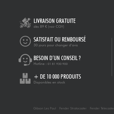
LIVRAISON GRATUITE
dès 89 €
(voir CGV)
SATISFAIT OU REMBOURSÉ
30 jours pour changer d’avis
BESOIN D’UN CONSEIL ?
Hotline :
01 81 930 900
+ DE 10 000 PRODUITS
Disponibles en stock
Gibson Les Paul
Fender Stratocaster
Fender Telecaste