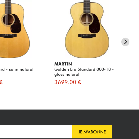
MARTIN
MA
d - satin natural
Golden Era Standard 000-18 -
00-
gloss natural
€
3699.00 €
39
JE M'ABONNE