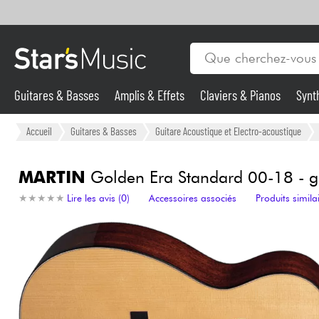
Guitares & Basses
Amplis & Effets
Claviers & Pianos
Synt
Vents
Guitares & Basses
Accueil
Guitares & Basses
Guitare Acoustique et Electro-acoustique
Synthés & Sampleurs
MARTIN
Golden Era Standard 00-18 - gl
★
★
★
★
★
★
★
★
★
★
Lire les avis (0)
Accessoires associés
Produits simila
Micros & HF
Eclairage
Violons & Quatuor