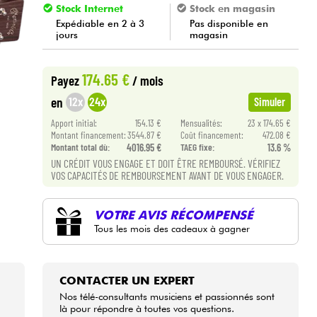
Stock Internet
Stock en magasin
Expédiable en 2 à 3
Pas disponible en
jours
magasin
174.65 €
Payez
/ mois
12x
24x
en
Simuler
Apport initial:
154.13 €
Mensualités:
23 x 174.65 €
Montant financement:
3544.87 €
Coût financement:
472.08 €
Montant total dù:
4016.95 €
TAEG fixe:
13.6 %
UN CRÉDIT VOUS ENGAGE ET DOIT ÊTRE REMBOURSÉ. VÉRIFIEZ
VOS CAPACITÉS DE REMBOURSEMENT AVANT DE VOUS ENGAGER.
VOTRE AVIS RÉCOMPENSÉ
Tous les mois des cadeaux à gagner
CONTACTER UN EXPERT
Nos télé-consultants musiciens et passionnés sont
là pour répondre à toutes vos questions.