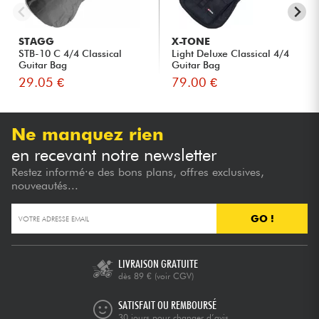
STAGG
X-TONE
STB-10 C 4/4 Classical
Light Deluxe Classical 4/4
Guitar Bag
Guitar Bag
29.05 €
79.00 €
Ne manquez rien
en recevant notre newsletter
Restez informé·e des bons plans, offres exclusives,
nouveautés...
GO !
LIVRAISON GRATUITE
dès 89 €
(voir CGV)
SATISFAIT OU REMBOURSÉ
30 jours pour changer d’avis