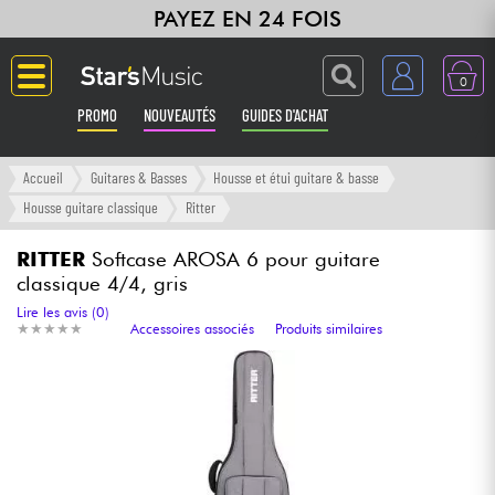
PAYEZ EN 24 FOIS
0
PROMO
NOUVEAUTÉS
GUIDES D'ACHAT
Langue
Accueil
Guitares & Basses
Housse et étui guitare & basse
Housse guitare classique
Ritter
Guitares & Basses
RITTER
Softcase AROSA 6 pour guitare
classique 4/4, gris
Amplis & Effets
Lire les avis (0)
★
★
★
★
★
★
★
★
★
★
Accessoires associés
Produits similaires
Claviers & Pianos
Synthés & Sampleurs
Home Studio