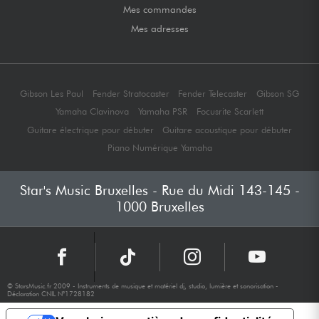
Mes commandes
Mes adresses
Gibson Les Paul
Fender Stratocaster
Fender Telecaster
Gibson SG
Yamaha Clavinova
Yamaha PSR
Focusrite Scarlett
Guitare électrique pour débuter
Guitare acoustique pour débuter
Piano Numérique Yamaha
Star's Music Bruxelles - Rue du Midi 143-145 -
1000 Bruxelles
© StarsMusic.fr 2009 - Instruments de musique et matériel dj, studio, lumière et sonorisation -
Déclaration CNIL N°1728182