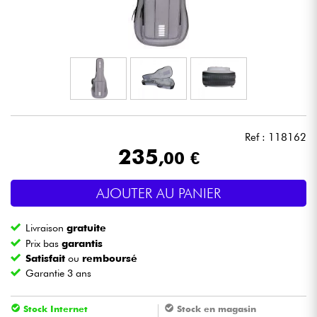
Casques
Micros & HF
DJ
Sono
Ref : 118162
235
,00 €
Eclairage
AJOUTER AU PANIER
Batteries & Percu
Livraison
gratuite
Vents
Prix bas
garantis
Satisfait
ou
remboursé
Garantie 3 ans
Violons & Quatuor
Stock Internet
Stock en magasin
Eveil Musical