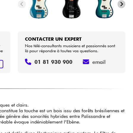
CONTACTER UN EXPERT
t
Nos télé-consultants musiciens et passionnés sont
ue
là pour répondre à toutes vos questions.
01 81 930 900
email
R
ques et clairs.
onstitue la touche est un bois issu des forêts brésiliennes et
vée génère des sonorités hybrides entre Palissandre et
gréable évoque indéniablement l’Ebène.