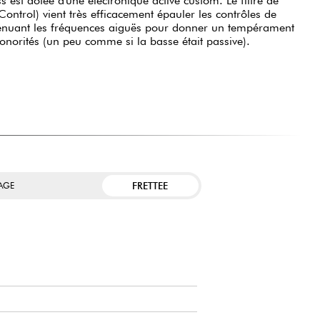
 est dotée d'une électronique active custom. Le filtre de
Control) vient très efficacement épauler les contrôles de
atténuant les fréquences aiguës pour donner un tempérament
onorités (un peu comme si la basse était passive).
FRETTEE
TAGE