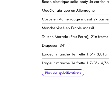
Basse électrique solid body 4x cordes a
Modèle fabriqué en Allemagne
Corps en Aulne rouge massif 2x partie
Manche vissé en Erable massif
Touche Morado (Pau Ferro), 21x frettes 
Diapason 34"
Largeur manche 1e frette 1.5" - 3,81cm
Largeur manche 1e frette 1.7/8" - 4,7
Micro manche Sadowsky P-Style
Micro chevalet Sadowsky hum-cancelling
Pre-amp Sadowsky Treble & Bass boost 
Volume / Balance / Vintage Tone Contr
Chevalet Sadowski Quick String Releas
Mécaniques Sadowsky Light machine h
Vendue avec housse Sadowsky Portaba
Plus de spécifications