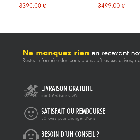
3390.00 €
3499.00 €
Ne manquez rien
en recevant not
Restez informé·e des bons plans, offres exclusives, n
LIVRAISON GRATUITE
dès 89 €
(voir CGV)
SATISFAIT OU REMBOURSÉ
30 jours pour changer d’avis
BESOIN D’UN CONSEIL ?