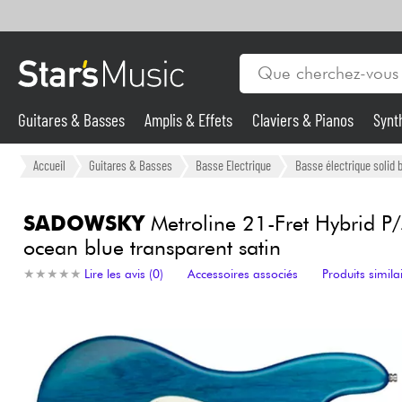
Guitares & Basses
Amplis & Effets
Claviers & Pianos
Synt
Vents
Guitares & Basses
Accueil
Guitares & Basses
Basse Electrique
Basse électrique solid 
Synthés & Sampleurs
SADOWSKY
Metroline 21-Fret Hybrid P/
ocean blue transparent satin
Micros & HF
★
★
★
★
★
★
★
★
★
★
Lire les avis (0)
Accessoires associés
Produits simila
Eclairage
Violons & Quatuor