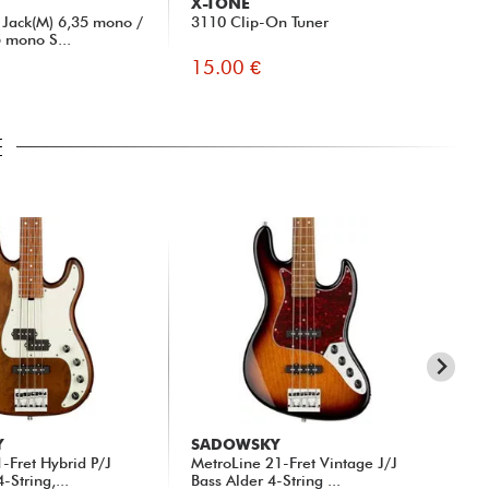
X-TONE
G
Jack(M) 6,35 mono /
3110 Clip-On Tuner
Fas
5 mono S...
15.00 €
9.
E
Y
SADOWSKY
SA
-Fret Hybrid P/J
MetroLine 21-Fret Vintage J/J
Met
-String,...
Bass Alder 4-String ...
Bas