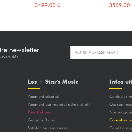
3499.00 €
3569.00 
re newsletter
ouveautés...
Les + Star's Music
Infos ut
Paiement sécurisé
Contactez-n
Paiement par mandat administratif
Qui sommes
Pass Culture
Nos magasi
Garantie 3 ans
Consulter n
Satisfait ou remboursé
Conditions g