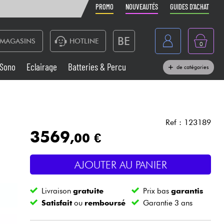
PROMO
NOUVEAUTÉS
GUIDES D'ACHAT
BE
MAGASINS
HOTLINE
0
France
Sono
Eclairage
Batteries & Percu
de catégories
België
Claviers & Pianos
España
Casques
Deutschland
Ref : 123189
3569
,00 €
Nederland
Sono
English
AJOUTER AU PANIER
Vents
Livraison
gratuite
Prix bas
garantis
Câbles & Access.
Satisfait
ou
remboursé
Garantie 3 ans