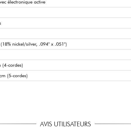
vec électronique active
s
(18% nickel/silver, .094" x .051")
 (4-cordes)
6cm (5-cordes)
 J-Style
(true bypass switch)
ol (push/pull pour bypass preamp) / Treble & Bass (potentiomèt
e
eads
g
AVIS UTILISATEURS