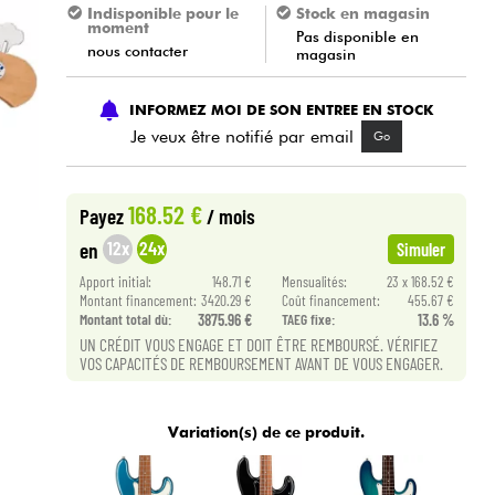
Indisponible pour le
Stock en magasin
moment
Pas disponible en
nous contacter
magasin
INFORMEZ MOI DE SON ENTREE EN STOCK
Je veux être notifié par email
Go
168.52 €
Payez
/ mois
12x
24x
en
Simuler
Apport initial:
148.71 €
Mensualités:
23 x 168.52 €
Montant financement:
3420.29 €
Coût financement:
455.67 €
Montant total dù:
3875.96 €
TAEG fixe:
13.6 %
UN CRÉDIT VOUS ENGAGE ET DOIT ÊTRE REMBOURSÉ. VÉRIFIEZ
VOS CAPACITÉS DE REMBOURSEMENT AVANT DE VOUS ENGAGER.
Variation(s) de ce produit.