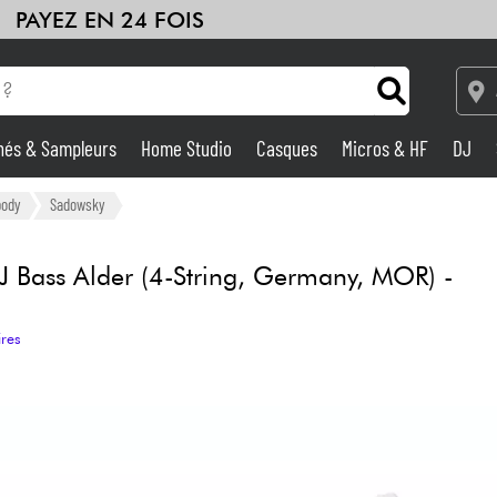
PAYEZ EN 24 FOIS
hés & Sampleurs
Home Studio
Casques
Micros & HF
DJ
Amplis & Effets
body
Sadowsky
Home Studio
J Bass Alder (4-String, Germany, MOR) -
DJ
ires
Batteries & Percu
Eveil Musical