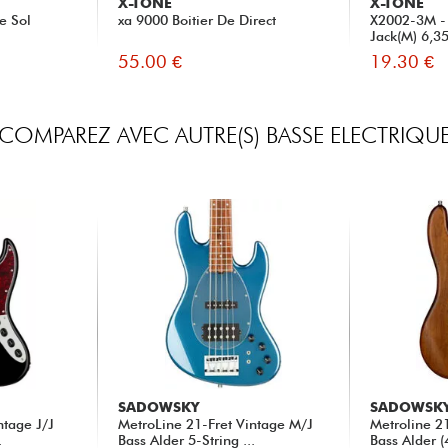
X-TONE
X-TONE
e Sol
xa 9000 Boitier De Direct
X2002-3M - 
Jack(M) 6,3
55.00 €
19.30 €
COMPAREZ AVEC AUTRE(S) BASSE ELECTRIQU
SADOWSKY
SADOWSK
ntage J/J
MetroLine 21-Fret Vintage M/J
Metroline 21
.
Bass Alder 5-String ...
Bass Alder (4