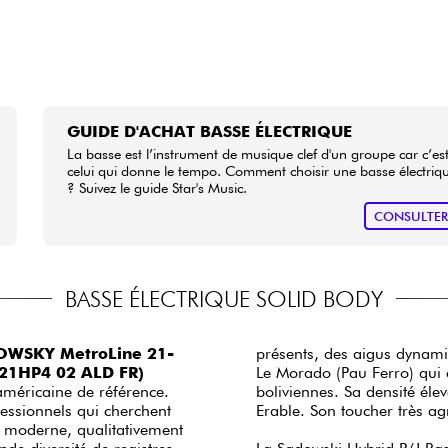
GUIDE D'ACHAT BASSE ÉLECTRIQUE
La basse est l’instrument de musique clef d'un groupe car c’es
celui qui donne le tempo. Comment choisir une basse électriq
? Suivez le guide Star's Music.
CONSULTE
BASSE ÉLECTRIQUE SOLID BODY
WSKY MetroLine 21-
présents, des aigus dynami
L21HP4 02 ALD FR)
Le Morado (Pau Ferro) qui c
 américaine de référence.
boliviennes. Sa densité éle
essionnels qui cherchent
Erable. Son toucher très a
e moderne, qualitativement