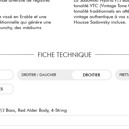
de diversité de registres
La Sadowski Hybrid P/J Bass
tonalité VTC (Vintage Tone 
tonalité traditionnels en 
 vissé en Erable et une
vintage authentique à vos s
ditionnelle qui génère une
Housse Sadowsky incluse.
 punchy, des médiums
FICHE TECHNIQUE
DROITIER
DROITIER / GAUCHER
FRET
ES
J Bass, Red Alder Body, 4-String