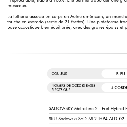
irréprochable, fiable à 100%. Elle permet d'aborder une gran
musicaux.
La lutherie associe un corps en Aulne américain, un manche
touche en Morado (sertie de 21 frettes). Une plateforme tra
base acoustique bien équilibrée, avec des graves épaiss et
BLEU
COULEUR
NOMBRE DE CORDES BASSE
4 CORD
ÉLECTRIQUE
SADOWSKY MetroLine 21-Fret Hybrid P/
SKU Sadowski SAD-ML21HP4-ALD-02