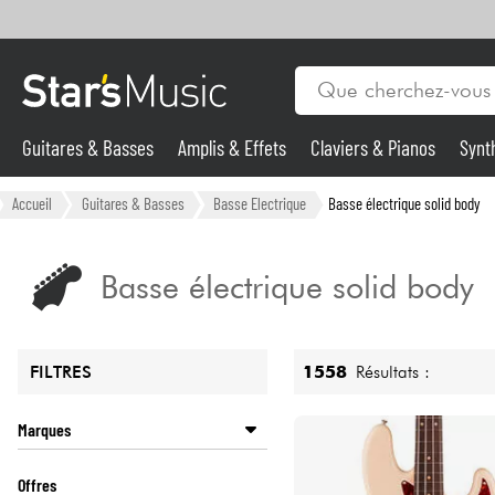
Guitares & Basses
Amplis & Effets
Claviers & Pianos
Synt
Vents
Guitares & Basses
Accueil
Guitares & Basses
Basse Electrique
Basse électrique solid body
Synthés & Sampleurs
Basse électrique solid body
Micros & HF
1558
Résultats :
FILTRES
Eclairage
Marques
Violons & Quatuor
AQUILINA
Offres
ASHDOWN