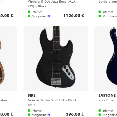
 -
Vintera II '60s Jazz Bass (MEX,
Sonic Bronc
RW) - Black
Internet
Internet
5.00 €
1126.00 €
Magasins
Magasins
[?]
SIRE
EASTONE
atural
Marcus Miller V3P 4ST - Black
RB - Blue
satin
Internet
Internet
8.00 €
396.00 €
Magasins
Magasins
[?]