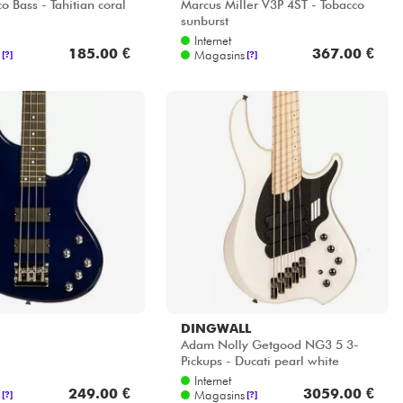
o Bass - Tahitian coral
Marcus Miller V3P 4ST - Tobacco
sunburst
Internet
185.00 €
367.00 €
Magasins
[?]
[?]
DINGWALL
Adam Nolly Getgood NG3 5 3-
Pickups - Ducati pearl white
Internet
249.00 €
3059.00 €
Magasins
[?]
[?]