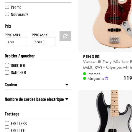
HiFi
BACCHUS
Promo
CHARVEL
Nouveauté
COLE CLARK
Prix
CORT
DANELECTRO
PRIX MIN.
PRIX MAX.
DINGWALL
DUESENBERG
Droitier / gaucher
EASTONE
FENDER
Vintera III Early '60s Jazz 
EPIPHONE
DROITIER
(MEX, RW) - Olympic whit
FENDER
GAUCHER
Internet
GIBSON
119
Magasins
[?]
GOLD TONE
Couleur
GRETSCH
GRIS
IBANEZ
Nombre de cordes basse électrique
JAUNE
JACKSON
ORANGE
6 CORDES
JET GUITARS
Frettage
ROSE
5 CORDES
LAKLAND
SUNBURST
4 CORDES
FRETLESS
LTD
VERT
7 CORDES
FRETTEE