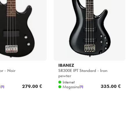
IBANEZ
or - Noir
SR300E IPT Standard - Iron
pewter
Internet
279.00 €
335.00 €
Magasins
[?]
[?]