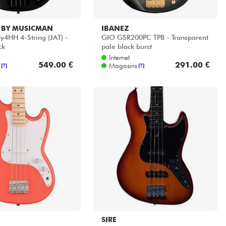
 BY MUSICMAN
IBANEZ
y4HH 4-String (JAT) -
GIO GSR200PC TPB - Transparent
ck
pale black burst
Internet
549.00 €
291.00 €
Magasins
[?]
[?]
SIRE