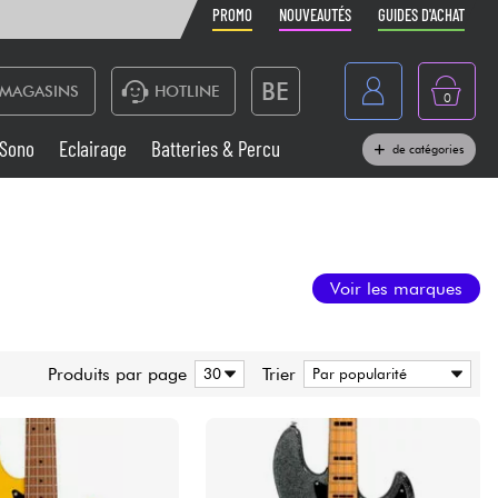
PROMO
NOUVEAUTÉS
GUIDES D'ACHAT
BE
MAGASINS
HOTLINE
0
France
Sono
Eclairage
Batteries & Percu
de catégories
België
Claviers & Pianos
España
Casques
Deutschland
Voir les marques
Nederland
Sono
English
Produits par page
Trier
Vents
Câbles & Access.