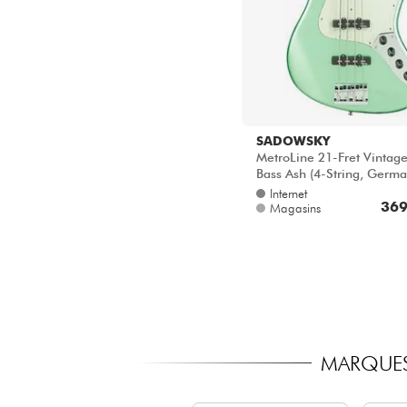
SADOWSKY
MetroLine 21-Fret Vintage
Bass Ash (4-String, Germ
- Sage green metallic sati
Internet
369
Magasins
MARQUES