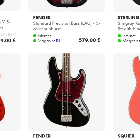
FENDER
STERLING
s V 5-
Standard Precision Bass (LAU) - 3-
Stingray Ra
st
color sunburst
Stealth bla
58.00 €
Internet
Internet
579.00 €
9.00 €
Magasins
Magasins
[?]
FENDER
SQUIER