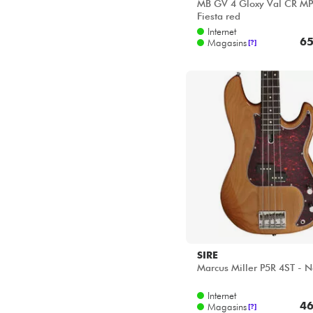
MB GV 4 Gloxy Val CR MP
Fiesta red
Internet
65
Magasins
[?]
SIRE
Marcus Miller P5R 4ST - N
Internet
46
Magasins
[?]