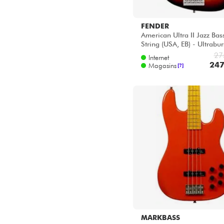
FENDER
American Ultra II Jazz Bas
String (USA, EB) - Ultrabur
27
Internet
247
Magasins
[?]
MARKBASS