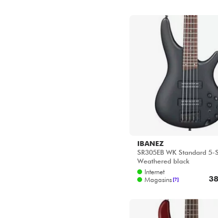
IBANEZ
SR305EB WK Standard 5-St
Weathered black
Internet
38
Magasins
[?]