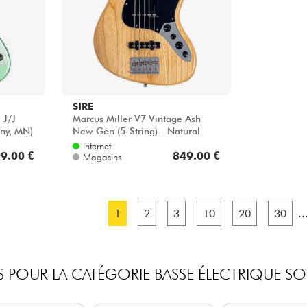
SIRE
 J/J
Marcus Miller V7 Vintage Ash
any, MN)
New Gen (5-String) - Natural
n
Internet
9.00 €
849.00 €
Magasins
1
2
3
10
20
30
..
 POUR LA CATÉGORIE BASSE ÉLECTRIQUE SO