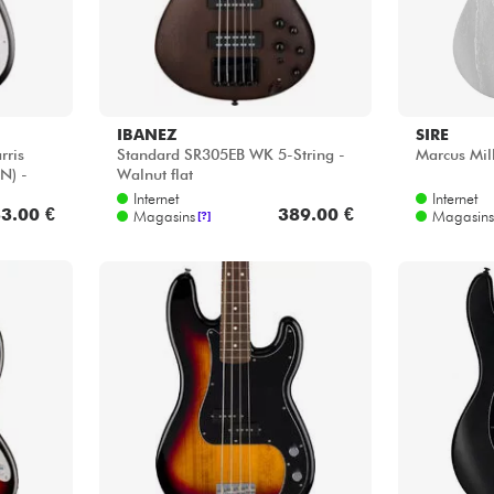
IBANEZ
SIRE
rris
Standard SR305EB WK 5-String -
Marcus Mill
N) -
Walnut flat
Internet
Internet
3.00 €
389.00 €
Magasins
Magasins
[?]