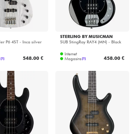
STERLING BY MUSICMAN
er P6 4ST - Inca silver
SUB StingRay RAY4 (MN) - Black
Internet
548.00 €
458.00 €
Magasins
[?]
[?]