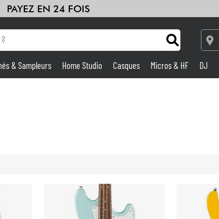
PAYEZ EN 24 FOIS
hés & Sampleurs
Home Studio
Casques
Micros & HF
DJ
Amplis & Effets
Home Studio
DJ
Batteries & Percu
Eveil Musical