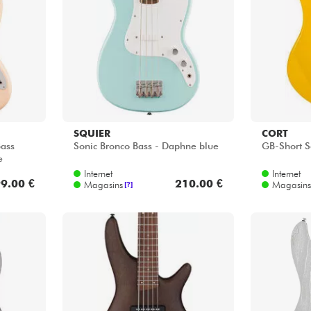
Packs
Voir nos marques
SQUIER
CORT
Bass
Sonic Bronco Bass - Daphne blue
GB-Short S
e
Internet
Internet
9.00 €
210.00 €
Magasins
Magasins
[?]