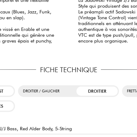
porel et une flexibilité
La Sadowski Vintage J/J Ba
Style qui produisent des so
caux (Blues, Jazz, Funk,
Le préampli actif Sadowski e
 ou en slap).
(Vintage Tone Control) vient
traditionnels en atténuant
 vissé en Erable et une
authentique à vos sonorités
ditionnelle qui génère une
VTC est de type push/pull, 
 graves épais et punchy,
encore plus organique.
FICHE TECHNIQUE
ST
DROITIER
DROITIER / GAUCHER
FRET
ES
J Bass, Red Alder Body, 5-String