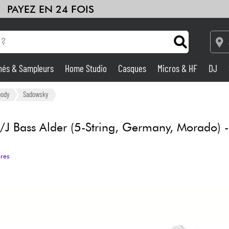
PAYEZ EN 24 FOIS
hés & Sampleurs
Home Studio
Casques
Micros & HF
DJ
Amplis & Effets
body
Sadowsky
Home Studio
/J Bass Alder (5-String, Germany, Morado) -
DJ
ires
Batteries & Percu
Eveil Musical