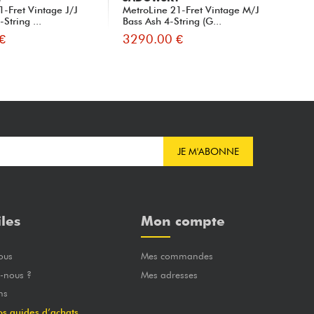
1-Fret Vintage J/J
MetroLine 21-Fret Vintage M/J
Met
String ...
Bass Ash 4-String (G...
Bas
€
3290.00 €
34
JE M'ABONNE
iles
Mon compte
ous
Mes commandes
-nous ?
Mes adresses
ns
os guides d’achats