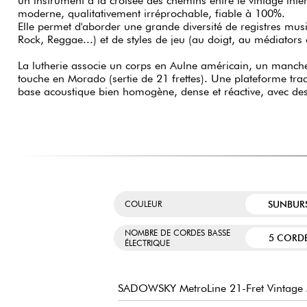
un instrument à la croisée des chemins entre le vintage intem
moderne, qualitativement irréprochable, fiable à 100%.
Elle permet d'aborder une grande diversité de registres musi
Rock, Reggae...) et de styles de jeu (au doigt, au médiators
La lutherie associe un corps en Aulne américain, un manche
touche en Morado (sertie de 21 frettes). Une plateforme tra
base acoustique bien homogène, dense et réactive, avec des
SUNBUR
COULEUR
NOMBRE DE CORDES BASSE
5 CORD
ÉLECTRIQUE
SADOWSKY MetroLine 21-Fret Vintage J/