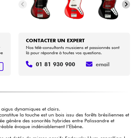
CONTACTER UN EXPERT
t
Nos télé-consultants musiciens et passionnés sont
ue
là pour répondre à toutes vos questions.
01 81 930 900
email
R
 aigus dynamiques et clairs.
onstitue la touche est un bois issu des forêts brésiliennes et
vée génère des sonorités hybrides entre Palissandre et
gréable évoque indéniablement l’Ebène.