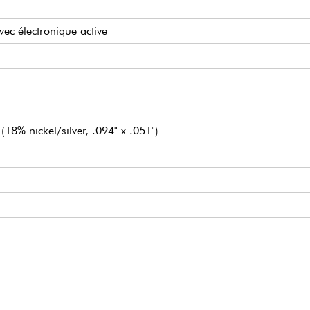
vec électronique active
(18% nickel/silver, .094" x .051")
cancelling J-Style
ics
ésactiver le préamp)
ques)
r
g