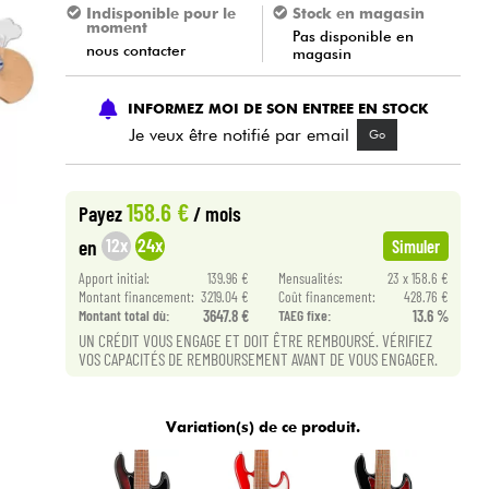
Indisponible pour le
Stock en magasin
moment
Pas disponible en
nous contacter
magasin
INFORMEZ MOI DE SON ENTREE EN STOCK
Je veux être notifié par email
Go
158.6 €
Payez
/ mois
12x
24x
en
Simuler
Apport initial:
139.96 €
Mensualités:
23 x 158.6 €
Montant financement:
3219.04 €
Coût financement:
428.76 €
Montant total dù:
3647.8 €
TAEG fixe:
13.6 %
UN CRÉDIT VOUS ENGAGE ET DOIT ÊTRE REMBOURSÉ. VÉRIFIEZ
VOS CAPACITÉS DE REMBOURSEMENT AVANT DE VOUS ENGAGER.
Variation(s) de ce produit.