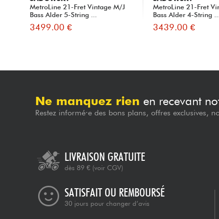
MetroLine 21-Fret Vintage M/J
MetroLine 21-Fret Vi
Bass Alder 5-String ...
Bass Alder 4-String ..
3499.00 €
3439.00 €
Ne manquez rien
en recevant not
Restez informé·e des bons plans, offres exclusives, n
LIVRAISON GRATUITE
dès 89 €
(voir CGV)
SATISFAIT OU REMBOURSÉ
30 jours pour changer d’avis