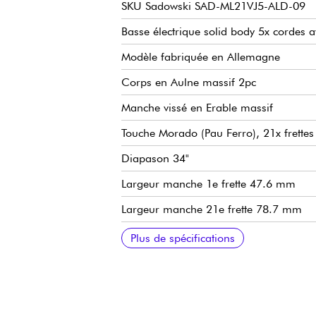
SKU Sadowski SAD-ML21VJ5-ALD-09
Basse électrique solid body 5x cordes a
Modèle fabriquée en Allemagne
Corps en Aulne massif 2pc
Manche vissé en Erable massif
Touche Morado (Pau Ferro), 21x frettes 
Diapason 34"
Largeur manche 1e frette 47.6 mm
Largeur manche 21e frette 78.7 mm
Epaisseur manche 1e frette 21.8 mm
Epaisseur manche 12e frette 23.6 mm
Micros simple-bobinage Sadowsky Hum-
Préamp Active Sadowsky 2-way electron
Volume
Balance
Vintage Tone Control (push/pull pour d
Treble / Bass (potentiomètres concentri
Sadowsky Quick String Release bridge
Mécanqiues Sadowsky Light Open Gea
Vendue avec housse Sadowsky Portaba
Plus de spécifications