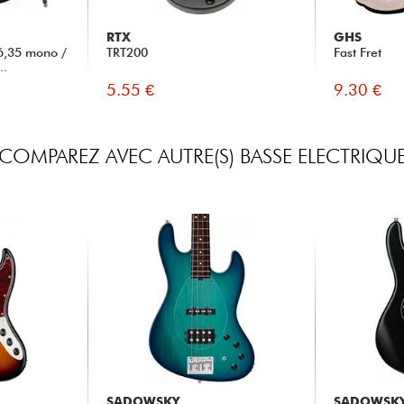
RTX
GHS
6,35 mono /
TRT200
Fast Fret
..
5.55 €
9.30 €
COMPAREZ AVEC AUTRE(S) BASSE ELECTRIQU
SADOWSKY
SADOWSK