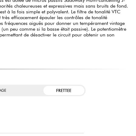
ss est dotée de micros passifs Sadowsky Hum-cancelling J-
norités chaleureuses et expressives mais sans bruits de fond.
st à la fois simple et polyvalent. Le filtre de tonalité VTC
 très efficacement épauler les contrôles de tonalité
 les fréquences aiguës pour donner un tempérament vintage
 (un peu comme si la basse était passive). Le potentiomètre
permettant de désactiver le circuit pour obtenir un son
FRETTEE
TAGE