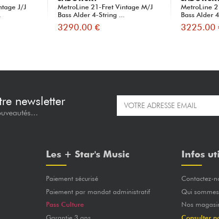
ntage J/J
MetroLine 21-Fret Vintage M/J
MetroLine 2
.
Bass Alder 4-String ...
Bass Alder 4-
3290.00 €
3225.00 
re newsletter
ouveautés...
Les + Star's Music
Infos ut
Paiement sécurisé
Contactez-n
Paiement par mandat administratif
Qui sommes
Pass Culture
Nos magasi
Garantie 3 ans
Consulter n