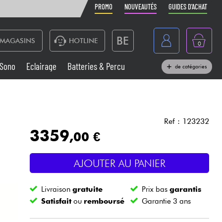
PROMO
NOUVEAUTÉS
GUIDES D'ACHAT
BE
MAGASINS
HOTLINE
0
France
Sono
Eclairage
Batteries & Percu
de catégories
België
Claviers & Pianos
España
Casques
Deutschland
Ref : 123232
3359
,00 €
Nederland
Sono
English
AJOUTER AU PANIER
Vents
Livraison
gratuite
Prix bas
garantis
Câbles & Access.
Satisfait
ou
remboursé
Garantie 3 ans