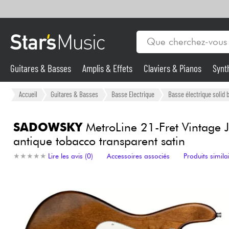
Guitares & Basses
Amplis & Effets
Claviers & Pianos
Synt
Vents
Guitares & Basses
Accueil
Guitares & Basses
Basse Electrique
Basse électrique solid 
Synthés & Sampleurs
SADOWSKY
MetroLine 21-Fret Vintage J
antique tobacco transparent satin
Micros & HF
★
★
★
★
★
★
★
★
★
★
Lire les avis (0)
Accessoires associés
Produits simila
Eclairage
Violons & Quatuor