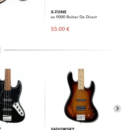
X-TONE
X-
xa 9000 Boitier De Direct
xh 
55.00 €
13
E
Y
SADOWSKY
SA