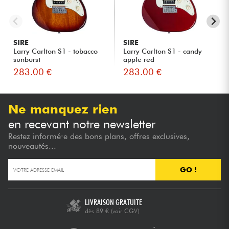
SIRE
SIRE
Larry Carlton S1 - tobacco
Larry Carlton S1 - candy
sunburst
apple red
283.00 €
283.00 €
Ne manquez rien
en recevant notre newsletter
Restez informé·e des bons plans, offres exclusives,
nouveautés...
GO !
LIVRAISON GRATUITE
dès 89 €
(voir CGV)