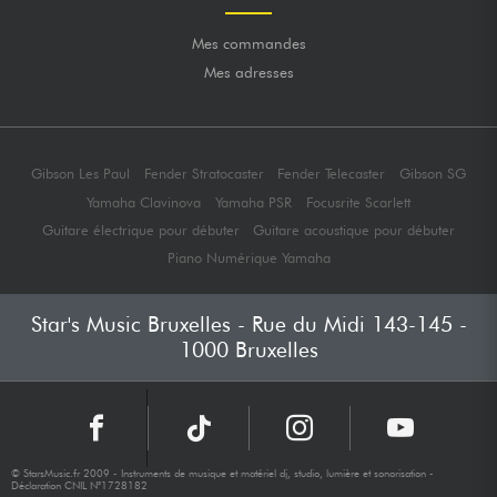
Mes commandes
Mes adresses
Gibson Les Paul
Fender Stratocaster
Fender Telecaster
Gibson SG
Yamaha Clavinova
Yamaha PSR
Focusrite Scarlett
Guitare électrique pour débuter
Guitare acoustique pour débuter
Piano Numérique Yamaha
Star's Music Bruxelles - Rue du Midi 143-145 -
1000 Bruxelles
© StarsMusic.fr 2009 - Instruments de musique et matériel dj, studio, lumière et sonorisation -
Déclaration CNIL N°1728182