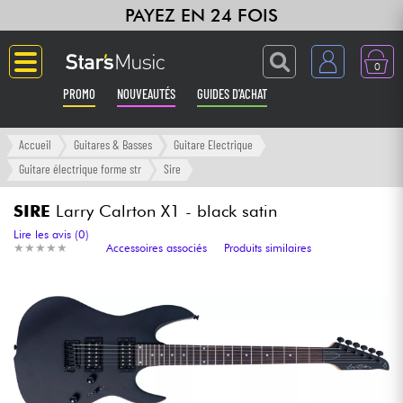
PAYEZ EN 24 FOIS
0
PROMO
NOUVEAUTÉS
GUIDES D'ACHAT
Langue
Accueil
Guitares & Basses
Guitare Electrique
Guitare électrique forme str
Sire
Guitares & Basses
SIRE
Larry Calrton X1 - black satin
Amplis & Effets
Lire les avis (0)
★
★
★
★
★
★
★
★
★
★
Accessoires associés
Produits similaires
Claviers & Pianos
Synthés & Sampleurs
Home Studio