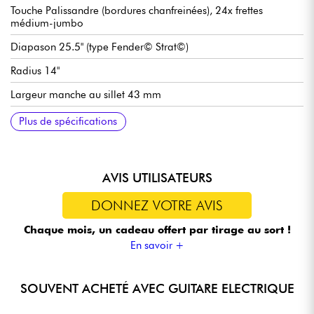
Touche Palissandre (bordures chanfreinées), 24x frettes
médium-jumbo
Diapason 25.5" (type Fender© Strat©)
Radius 14"
Largeur manche au sillet 43 mm
Set de micros double bobinage Sire Basic Humbucker
Volume
Tonalité (fonction coil-split via potentiomètre push/pull)
Sélecteur micros 3x positions
Chevalet / vibrato traditionnel Sire Basic Tremolo Bridge (2-
Mécaniques Sire Basic Tuners
Finition satin
Plus de spécifications
Point Tremolo Type)
AVIS UTILISATEURS
DONNEZ VOTRE AVIS
Chaque mois, un cadeau offert
par tirage au sort !
En savoir +
SOUVENT ACHETÉ AVEC GUITARE ELECTRIQUE