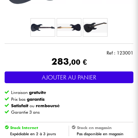
Casques
Micros & HF
DJ
Ref : 123001
Sono
283
,00 €
Eclairage
AJOUTER AU PANIER
Batteries & Percu
Livraison
gratuite
Prix bas
garantis
Vents
Satisfait
ou
remboursé
Garantie 3 ans
Violons & Quatuor
Stock Internet
Stock en magasin
Expédiable en 2 à 3 jours
Pas disponible en magasin
Eveil Musical