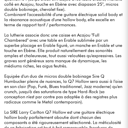
collé en Acajou, touche en Ebène avec diapason 25", micros
double bobinage, chevalet fixe).
Combinant l'accessibilité d'une guitare électrique solid body et
la résonance acoustique d'une hollow body, elle excelle en
terme de rapport tarif / performances.
La lutherie associe donc une caisse en Acajou "Full
Chambered" avec une table en Erable sublimée par un
superbe placage en Erable figuré, un manche en Erable et une
touche en Ebène. Elle produit naturellement des sonorités
amples et chaleureuse, tout aussi veloutées qu'expressives. Les
graves sont généreux sans manque de dynamique, les
médiums riches, les aigus feutrés.
Equipée d'un duo de micros double bobinage Sire Q
Humbucker pleins de nuances, la Q7 Hollow sera aussi à l'aise
en son clair (Pop, Funk, Blues traditionnel, Jazz moderne) qu'en
crunch, jusqu'à des saturations de type Hard-Rock (sa
conception n'est par contre pas adaptée à des registres plus
radicaux comme le Metal contemporain).
La SIRE Larry Carlton Q7 Hollow est une guitare électrique
hollow body parfaitement aboutie dont chacun des
composants a été rigoureusement sélectionné. La méticulosité
de sa fabrication est tout à fait remarquable (bordures de