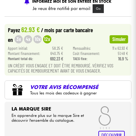
INFORMEZ MOI DE SON ENTREE EN STOCK
Je veux être notifié par email
Go
Câbles & Access.
62.93 €
Payez
/ mois
par carte bancaire
HiFi
3x
4x
10x
12x
en
Simuler
Packs
Apport initial:
58.25 €
Mensualités:
11 x 62.93 €
Montant financement:
640.75 €
Coût financement:
51.48 €
Montant total dù:
692.23 €
TAEG fixe:
16.9 %
Voir nos marques
UN CRÉDIT VOUS ENGAGE ET DOIT ÊTRE REMBOURSÉ. VÉRIFIEZ VOS
CAPACITÉS DE REMBOURSEMENT AVANT DE VOUS ENGAGER.
VOTRE AVIS RÉCOMPENSÉ
Tous les mois des cadeaux à gagner
LA MARQUE SIRE
En apprendre plus sur la marque Sire et
découvrir l'ensemble du catalogue.
DÉCOUVRIR