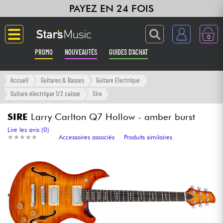
PAYEZ EN 24 FOIS
0
PROMO
NOUVEAUTÉS
GUIDES D'ACHAT
Langue
Accueil
Guitares & Basses
Guitare Electrique
Guitare électrique 1/2 caisse
Sire
Guitares & Basses
SIRE
Larry Carlton Q7 Hollow - amber burst
Amplis & Effets
Lire les avis (0)
★
★
★
★
★
★
★
★
★
★
Accessoires associés
Produits similaires
Claviers & Pianos
Synthés & Sampleurs
Home Studio