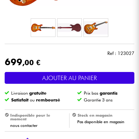
Casques
Micros & HF
DJ
Ref : 123027
Sono
699
,00 €
Eclairage
AJOUTER AU PANIER
Batteries & Percu
Livraison
gratuite
Prix bas
garantis
Satisfait
ou
remboursé
Garantie 3 ans
Vents
Indisponible pour le
Stock en magasin
moment
Violons & Quatuor
Pas disponible en magasin
nous contacter
Eveil Musical