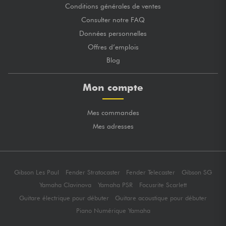
Conditions générales de ventes
Consulter notre FAQ
Données personnelles
Offres d’emplois
Blog
Mon compte
Mes commandes
Mes adresses
Gibson Les Paul
Fender Stratocaster
Fender Telecaster
Gibson SG
Yamaha Clavinova
Yamaha PSR
Focusrite Scarlett
Guitare électrique pour débuter
Guitare acoustique pour débuter
Piano Numérique Yamaha