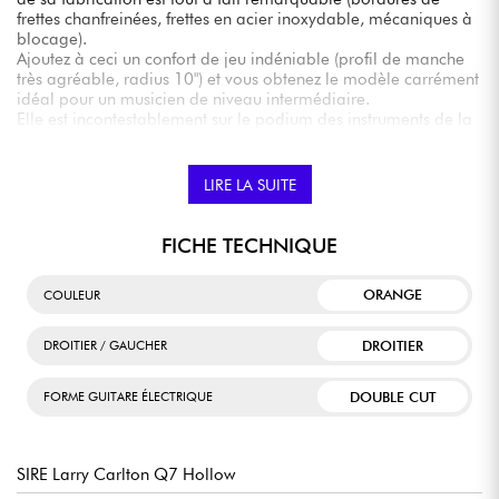
frettes chanfreinées, frettes en acier inoxydable, mécaniques à
blocage).
Ajoutez à ceci un confort de jeu indéniable (profil de manche
très agréable, radius 10") et vous obtenez le modèle carrément
idéal pour un musicien de niveau intermédiaire.
Elle est incontestablement sur le podium des instruments de la
catégorie milieu de gamme.
LIRE LA SUITE
FICHE TECHNIQUE
ORANGE
COULEUR
DROITIER
DROITIER / GAUCHER
DOUBLE CUT
FORME GUITARE ÉLECTRIQUE
SIRE Larry Carlton Q7 Hollow