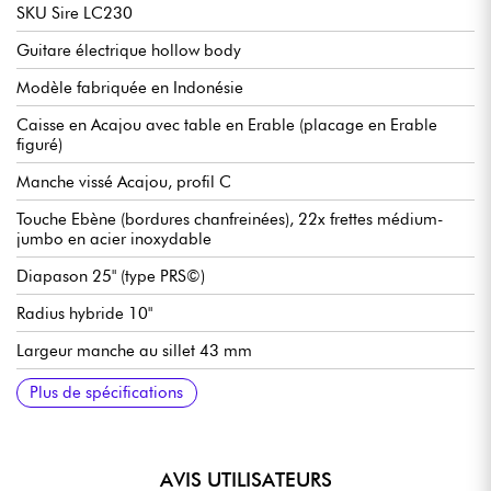
SKU Sire LC230
Guitare électrique hollow body
Modèle fabriquée en Indonésie
Caisse en Acajou avec table en Erable (placage en Erable
figuré)
Manche vissé Acajou, profil C
Touche Ebène (bordures chanfreinées), 22x frettes médium-
jumbo en acier inoxydable
Diapason 25" (type PRS©)
Radius hybride 10"
Largeur manche au sillet 43 mm
Micro double bobinage Sire Q Humbucker
Volume pour chaque micro
Tonalité pour chaque micro
Sélecteur micros 3x positions
Chevalet fixe Sire Modern Tune-O-Matic & Aluminium Stop Tail
Mécaniques Sire Premium Locking Tuners
Finition brillant
Plus de spécifications
Piece
AVIS UTILISATEURS