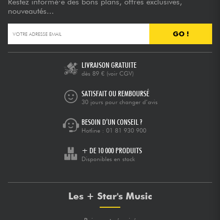
Restez informé·e des bons plans, offres exclusives,
nouveautés...
GO !
LIVRAISON GRATUITE
dès 89 €
(voir CGV)
SATISFAIT OU REMBOURSÉ
30 jours pour changer d’avis
BESOIN D’UN CONSEIL ?
Hotline :
01 81 930 900
+ DE 10 000 PRODUITS
Disponibles en stock
Les + Star's Music