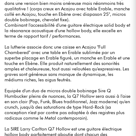
dans une version bien moins onéreuse mais néanmoins très
qualitative ! (corps creux en Acajou avec table Erable, manche
collé en Acajou, touche en Ebène avec diapason 25", micros
double bobinage, chevalet fixe).
Combinant l'accessibilité d'une guitare électrique solid body et
la résonance acoustique d'une hollow body, elle excelle en
terme de rapport tarif / performances.
La lutherie associe donc une caisse en Acajou "Full
Chambered" avec une table en Erable sublimée par un
superbe placage en Erable figuré, un manche en Erable et une
touche en Ebène. Elle produit naturellement des sonorités
amples et chaleureuse, tout aussi veloutées qu'expressives. Les
graves sont généreux sans manque de dynamique, les
médiums riches, les aigus feutrés.
Equipée d'un duo de micros double bobinage Sire Q
Humbucker pleins de nuances, la Q7 Hollow sera aussi à l'aise
en son clair (Pop, Funk, Blues traditionnel, Jazz moderne) qu'en
crunch, jusqu'à des saturations de type Hard-Rock (sa
conception n'est par contre pas adaptée à des registres plus
radicaux comme le Metal contemporain).
La SIRE Larry Carlton Q7 Hollow est une guitare électrique
hollow body parfaitement aboutie dont chacun des