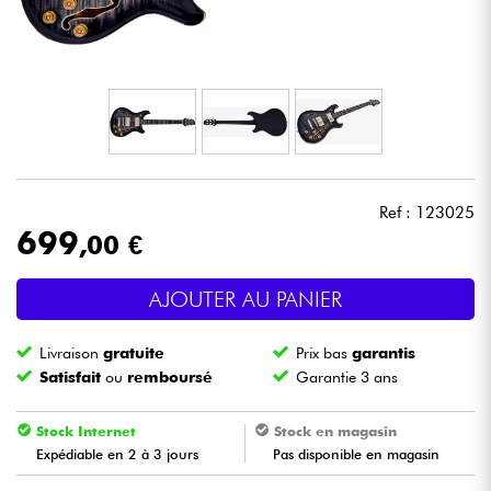
Casques
Micros & HF
DJ
Sono
Ref : 123025
699
,00 €
Eclairage
AJOUTER AU PANIER
Batteries & Percu
Livraison
gratuite
Prix bas
garantis
Vents
Satisfait
ou
remboursé
Garantie 3 ans
Violons & Quatuor
Stock Internet
Stock en magasin
Expédiable en 2 à 3 jours
Pas disponible en magasin
Eveil Musical