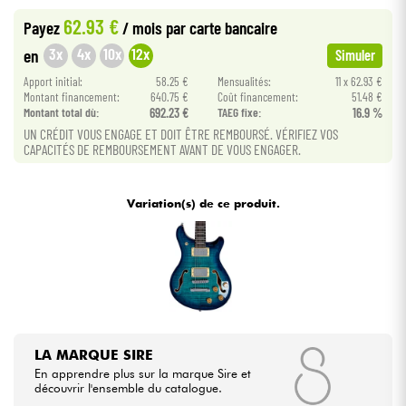
62.93 €
Payez
/ mois
par carte bancaire
Câbles & Access.
3x
4x
10x
12x
en
Simuler
Apport initial:
58.25 €
Mensualités:
11 x 62.93 €
HiFi
Montant financement:
640.75 €
Coût financement:
51.48 €
Montant total dù:
692.23 €
TAEG fixe:
16.9 %
UN CRÉDIT VOUS ENGAGE ET DOIT ÊTRE REMBOURSÉ. VÉRIFIEZ VOS
Packs
CAPACITÉS DE REMBOURSEMENT AVANT DE VOUS ENGAGER.
Voir nos marques
Variation(s) de ce produit.
LA MARQUE SIRE
En apprendre plus sur la marque Sire et
découvrir l'ensemble du catalogue.