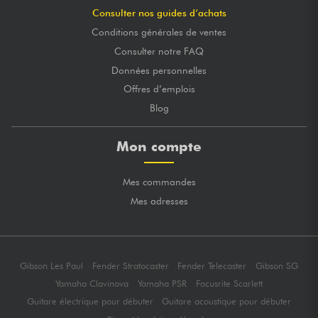
Consulter nos guides d’achats
Conditions générales de ventes
Consulter notre FAQ
Données personnelles
Offres d’emplois
Blog
Mon compte
Mes commandes
Mes adresses
Gibson Les Paul
Fender Stratocaster
Fender Telecaster
Gibson SG
Yamaha Clavinova
Yamaha PSR
Focusrite Scarlett
Guitare électrique pour débuter
Guitare acoustique pour débuter