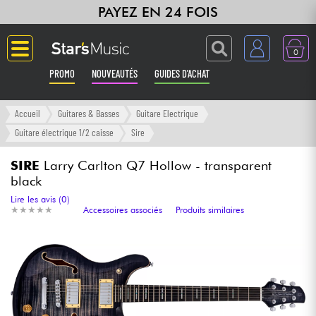
PAYEZ EN 24 FOIS
0
PROMO
NOUVEAUTÉS
GUIDES D'ACHAT
Langue
Accueil
Guitares & Basses
Guitare Electrique
Guitare électrique 1/2 caisse
Sire
Guitares & Basses
SIRE
Larry Carlton Q7 Hollow - transparent
black
Amplis & Effets
Lire les avis (0)
★
★
★
★
★
★
★
★
★
★
Accessoires associés
Produits similaires
Claviers & Pianos
Synthés & Sampleurs
Home Studio