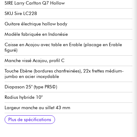
SIRE Larry Carlton Q7 Hollow
SKU Sire LC228
Guitare électrique hollow body
Modèle fabriquée en Indonésie
Caisse en Acajou avec table en Erable (placage en Erable
figuré)
Manche vissé Acajou, profil C
Touche Ebène (bordures chanfreinées), 22x frettes médium-
jumbo en acier inoxydable
Diapason 25" (type PRS©)
Radius hybride 10"
Largeur manche au sillet 43 mm
Micro double bobinage Sire Q Humbucker
Volume pour chaque micro
Tonalité pour chaque micro
Sélecteur micros 3x positions
Chevalet fixe Sire Modern Tune-O-Matic & Aluminium Stop Tail
Mécaniques Sire Premium Locking Tuners
Finition brillant
Plus de spécifications
Piece