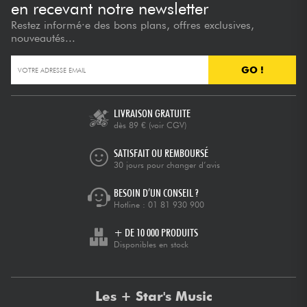
en recevant notre newsletter
Restez informé·e des bons plans, offres exclusives,
nouveautés...
GO !
LIVRAISON GRATUITE
dès 89 €
(voir CGV)
SATISFAIT OU REMBOURSÉ
30 jours pour changer d’avis
BESOIN D’UN CONSEIL ?
Hotline :
01 81 930 900
+ DE 10 000 PRODUITS
Disponibles en stock
Les + Star's Music