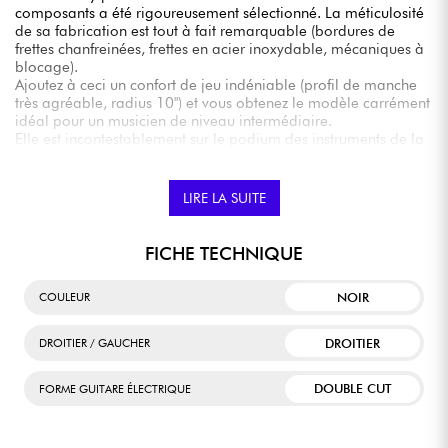
composants a été rigoureusement sélectionné. La méticulosité
de sa fabrication est tout à fait remarquable (bordures de
frettes chanfreinées, frettes en acier inoxydable, mécaniques à
blocage).
Ajoutez à ceci un confort de jeu indéniable (profil de manche
très agréable, radius 10") et vous obtenez le modèle carrément
idéal pour un musicien de niveau intermédiaire.
Elle est incontestablement sur le podium des instruments de la
catégorie milieu de gamme.
LIRE LA SUITE
FICHE TECHNIQUE
NOIR
COULEUR
DROITIER
DROITIER / GAUCHER
DOUBLE CUT
FORME GUITARE ÉLECTRIQUE