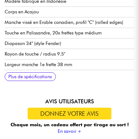
Modèle fabriqué en Indonésie
Corps en Acajou
Manche vissé en Erable canadien, profil "C" (rolled edges)
Touche en Palissandre, 20x frettes type médium
Diapason 34" (style Fender)
Rayon de touche / radius 9.5"
Largeur manche 1e frette 38 mm
Micros Sire Standard J-Revolution Pickup set
Sire Standard 2-Band Preamp, débrayable active/passive (18v
Volume
Tonalité
Balance micros
Aigus
Basse (push / pull pour modes actif ou passif)
Chevalet Sire Standard Bass Bridge with Body Thru Hole
Mécaniques Sire Standard Open Gear
Finition corps satin
Finition manche satin
Plus de spécifications
via 2x piles 9v)
AVIS UTILISATEURS
DONNEZ VOTRE AVIS
Chaque mois, un cadeau offert
par tirage au sort !
En savoir +