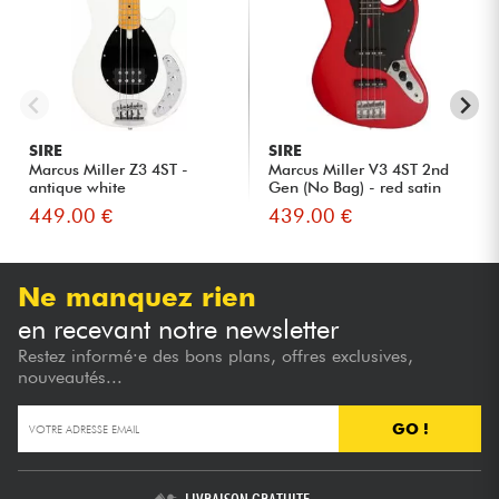
SIRE
SIRE
Marcus Miller Z3 4ST -
Marcus Miller V3 4ST 2nd
antique white
Gen (No Bag) - red satin
449.00 €
439.00 €
Ne manquez rien
en recevant notre newsletter
Restez informé·e des bons plans, offres exclusives,
nouveautés...
GO !