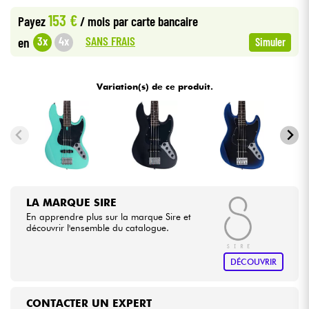
153 €
Payez
/ mois
par carte bancaire
Câbles & Access.
SANS FRAIS
3x
4x
en
Simuler
HiFi
Variation(s) de ce produit.
Packs
Voir nos marques
LA MARQUE SIRE
En apprendre plus sur la marque Sire et
découvrir l'ensemble du catalogue.
DÉCOUVRIR
CONTACTER UN EXPERT