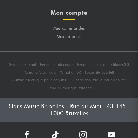
Mon compte
Mes commandes
Mes adresses
Gibson Les Paul
Fender Stratocaster
Fender Telecaster
Gibson SG
Yamaha Clavinova
Yamaha PSR
Focusrite Scarlett
Guitare électrique pour débuter
Guitare acoustique pour débuter
Piano Numérique Yamaha
Star's Music Bruxelles - Rue du Midi 143-145 -
1000 Bruxelles