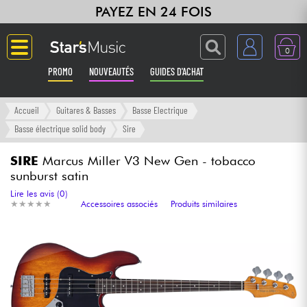
PAYEZ EN 24 FOIS
0
PROMO
NOUVEAUTÉS
GUIDES D'ACHAT
Langue
Accueil
Guitares & Basses
Basse Electrique
Basse électrique solid body
Sire
Guitares & Basses
SIRE
Marcus Miller V3 New Gen - tobacco
sunburst satin
Amplis & Effets
Lire les avis (0)
★
★
★
★
★
★
★
★
★
★
Accessoires associés
Produits similaires
Claviers & Pianos
Synthés & Sampleurs
Home Studio