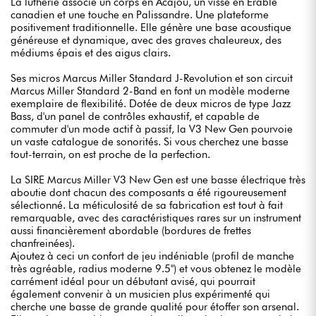
La lutherie associe un corps en Acajou, un vissé en Erable
canadien et une touche en Palissandre. Une plateforme
positivement traditionnelle. Elle génère une base acoustique
généreuse et dynamique, avec des graves chaleureux, des
médiums épais et des aigus clairs.
Ses micros Marcus Miller Standard J-Revolution et son circuit
Marcus Miller Standard 2-Band en font un modèle moderne
exemplaire de flexibilité. Dotée de deux micros de type Jazz
Bass, d'un panel de contrôles exhaustif, et capable de
commuter d'un mode actif à passif, la V3 New Gen pourvoie
un vaste catalogue de sonorités. Si vous cherchez une basse
tout-terrain, on est proche de la perfection.
La SIRE Marcus Miller V3 New Gen est une basse électrique très
aboutie dont chacun des composants a été rigoureusement
sélectionné. La méticulosité de sa fabrication est tout à fait
remarquable, avec des caractéristiques rares sur un instrument
aussi financièrement abordable (bordures de frettes
chanfreinées).
Ajoutez à ceci un confort de jeu indéniable (profil de manche
très agréable, radius moderne 9.5") et vous obtenez le modèle
carrément idéal pour un débutant avisé, qui pourrait
également convenir à un musicien plus expérimenté qui
cherche une basse de grande qualité pour étoffer son arsenal.