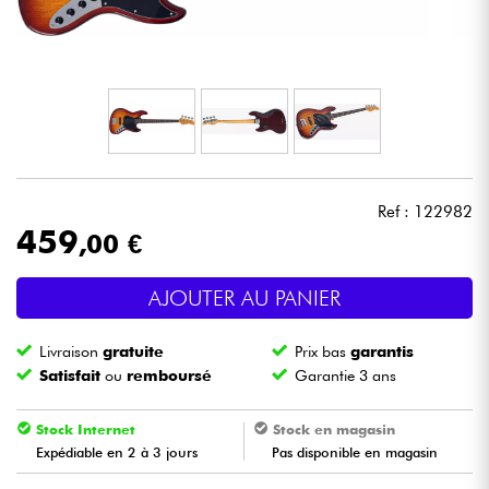
Casques
Micros & HF
DJ
Sono
Ref : 122982
459
,00 €
Eclairage
AJOUTER AU PANIER
Batteries & Percu
Livraison
gratuite
Prix bas
garantis
Vents
Satisfait
ou
remboursé
Garantie 3 ans
Violons & Quatuor
Stock Internet
Stock en magasin
Expédiable en 2 à 3 jours
Pas disponible en magasin
Eveil Musical