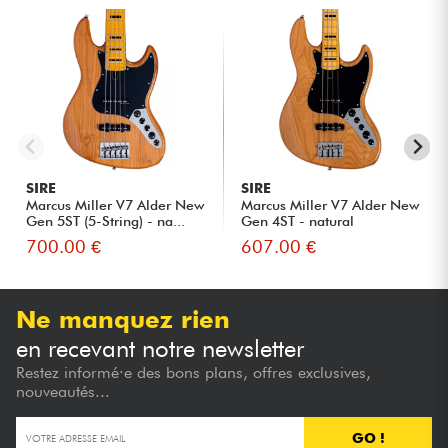
SIRE
SIRE
Marcus Miller V7 Alder New
Marcus Miller V7 Alder New
Gen 5ST (5-String) - na...
Gen 4ST - natural
700.00 €
607.00 €
Ne manquez rien
en recevant notre newsletter
Restez informé·e des bons plans, offres exclusives,
nouveautés...
GO !