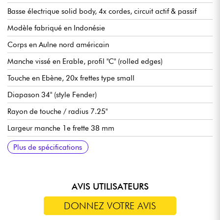
Basse électrique solid body, 4x cordes, circuit actif & passif
Modèle fabriqué en Indonésie
Corps en Aulne nord américain
Manche vissé en Erable, profil "C" (rolled edges)
Touche en Ebène, 20x frettes type small
Diapason 34" (style Fender)
Rayon de touche / radius 7.25"
Largeur manche 1e frette 38 mm
Micros Sire Vintage-J Revolution Pickup set
Sire Heritage-3 Preamp, débrayable active/passive (18v via 2x
Volume
Tonalité
Balance micros
Aigus / médiums (potentiomètres concentriques)
Basse (push / pull pour modes actif ou passif)
Chevalet Sire Vintage-S
Mécaniques Sire Premium Light Weight Open Gear
Finition corps brillant
Finition manche satin
Plus de spécifications
piles 9v)
AVIS UTILISATEURS
DONNEZ VOTRE AVIS