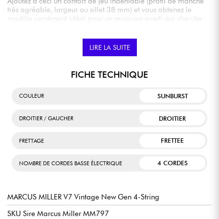
Ajoutez à ceci un confort de jeu indéniable (profil de manche
très agréable, largeur au sillet 38 mm) et vous obtenez le
modèle carrément idéal pour un musicien averti qui cherche
une basse de grande qualité à un tarif réaliste.
Elle est incontestablement sur le podium des instruments de la
catégorie milieu de gamme.
LIRE LA SUITE
FICHE TECHNIQUE
SUNBURST
COULEUR
DROITIER
DROITIER / GAUCHER
FRETTEE
FRETTAGE
4 CORDES
NOMBRE DE CORDES BASSE ÉLECTRIQUE
MARCUS MILLER V7 Vintage New Gen 4-String
SKU Sire Marcus Miller MM797