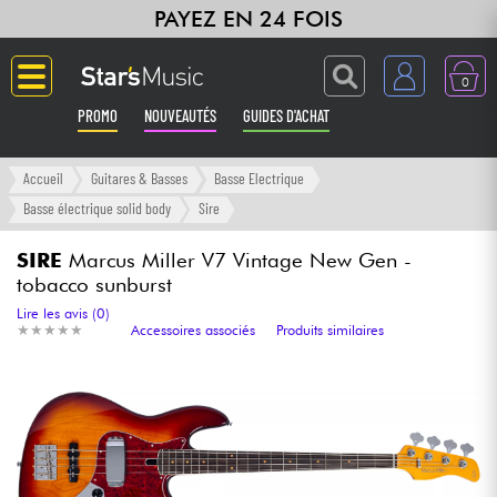
PAYEZ EN 24 FOIS
0
PROMO
NOUVEAUTÉS
GUIDES D'ACHAT
Langue
Accueil
Guitares & Basses
Basse Electrique
Basse électrique solid body
Sire
Guitares & Basses
SIRE
Marcus Miller V7 Vintage New Gen -
tobacco sunburst
Amplis & Effets
Lire les avis (0)
★
★
★
★
★
★
★
★
★
★
Accessoires associés
Produits similaires
Claviers & Pianos
Synthés & Sampleurs
Home Studio