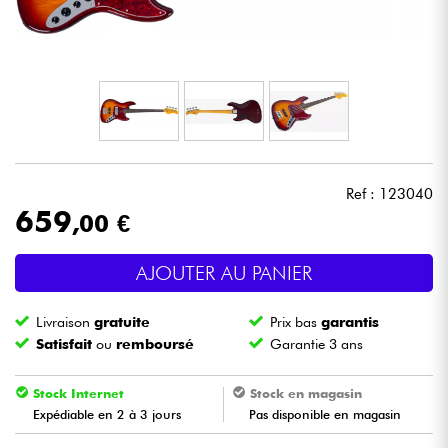
Casques
Micros & HF
DJ
Sono
Ref : 123040
659
,00 €
Eclairage
AJOUTER AU PANIER
Batteries & Percu
Livraison
gratuite
Prix bas
garantis
Vents
Satisfait
ou
remboursé
Garantie 3 ans
Violons & Quatuor
Stock Internet
Stock en magasin
Expédiable en 2 à 3 jours
Pas disponible en magasin
Eveil Musical