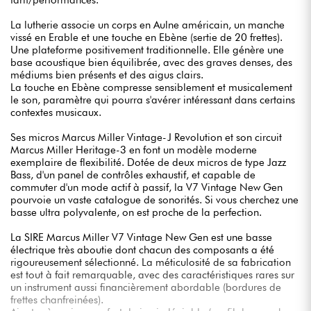
tarif/performances.
La lutherie associe un corps en Aulne américain, un manche
vissé en Erable et une touche en Ebène (sertie de 20 frettes).
Une plateforme positivement traditionnelle. Elle génère une
base acoustique bien équilibrée, avec des graves denses, des
médiums bien présents et des aigus clairs.
La touche en Ebène compresse sensiblement et musicalement
le son, paramètre qui pourra s'avérer intéressant dans certains
contextes musicaux.
Ses micros Marcus Miller Vintage-J Revolution et son circuit
Marcus Miller Heritage-3 en font un modèle moderne
exemplaire de flexibilité. Dotée de deux micros de type Jazz
Bass, d'un panel de contrôles exhaustif, et capable de
commuter d'un mode actif à passif, la V7 Vintage New Gen
pourvoie un vaste catalogue de sonorités. Si vous cherchez une
basse ultra polyvalente, on est proche de la perfection.
La SIRE Marcus Miller V7 Vintage New Gen est une basse
électrique très aboutie dont chacun des composants a été
rigoureusement sélectionné. La méticulosité de sa fabrication
est tout à fait remarquable, avec des caractéristiques rares sur
un instrument aussi financièrement abordable (bordures de
frettes chanfreinées).