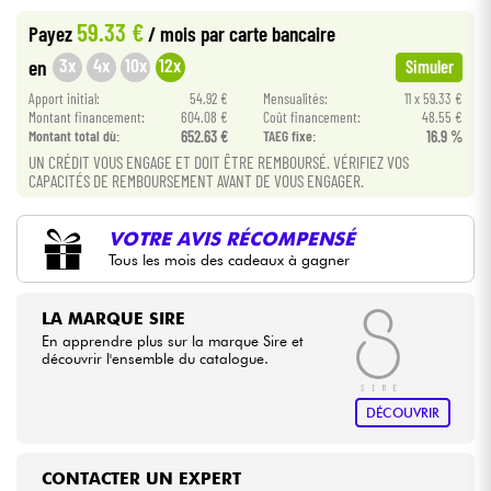
59.33 €
Payez
/ mois
par carte bancaire
Câbles & Access.
3x
4x
10x
12x
en
Simuler
Apport initial:
54.92 €
Mensualités:
11 x 59.33 €
HiFi
Montant financement:
604.08 €
Coût financement:
48.55 €
Montant total dù:
652.63 €
TAEG fixe:
16.9 %
UN CRÉDIT VOUS ENGAGE ET DOIT ÊTRE REMBOURSÉ. VÉRIFIEZ VOS
Packs
CAPACITÉS DE REMBOURSEMENT AVANT DE VOUS ENGAGER.
Voir nos marques
VOTRE AVIS RÉCOMPENSÉ
Tous les mois des cadeaux à gagner
LA MARQUE SIRE
En apprendre plus sur la marque Sire et
découvrir l'ensemble du catalogue.
DÉCOUVRIR
CONTACTER UN EXPERT