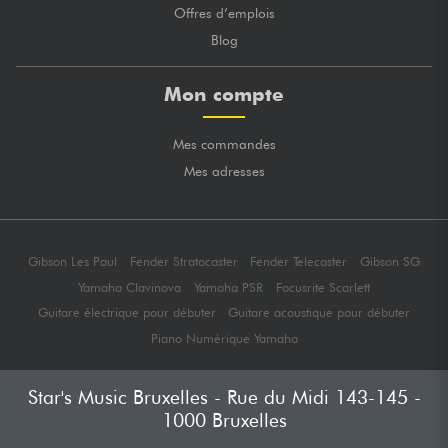
Offres d’emplois
Blog
Mon compte
Mes commandes
Mes adresses
Gibson Les Paul
Fender Stratocaster
Fender Telecaster
Gibson SG
Yamaha Clavinova
Yamaha PSR
Focusrite Scarlett
Guitare électrique pour débuter
Guitare acoustique pour débuter
Piano Numérique Yamaha
Star's Music Bruxelles - Rue du Midi 143-145 -
1000 Bruxelles