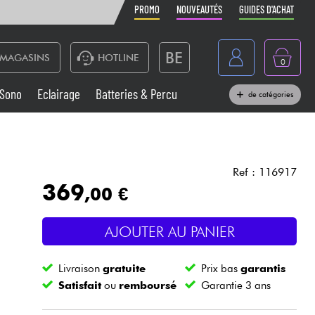
PROMO
NOUVEAUTÉS
GUIDES D'ACHAT
BE
MAGASINS
HOTLINE
0
France
Sono
Eclairage
Batteries & Percu
de catégories
België
Claviers & Pianos
España
Casques
Deutschland
Ref : 116917
369
,00 €
Nederland
Sono
English
AJOUTER AU PANIER
Vents
Livraison
gratuite
Prix bas
garantis
Câbles & Access.
Satisfait
ou
remboursé
Garantie 3 ans