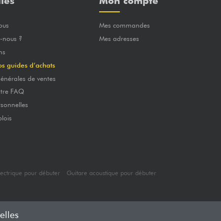
iles
Mon compte
ous
Mes commandes
-nous ?
Mes adresses
ns
os guides d’achats
énérales de ventes
otre FAQ
sonnelles
lois
lectrique pour débuter
Guitare acoustique pour débuter
elles