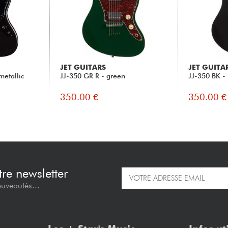
JET GUITARS
JET GUITA
metallic
JJ-350 GR R - green
JJ-350 BK -
350.00 €
350.00 €
re newsletter
ouveautés...