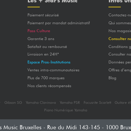
Les + Star's Music
Infos ut
Paiement sécurisé
Contactez-n
Paiement par mandat administratif
Qui sommes
Pass Culture
Nos magasi
Garantie 3 ans
Consulter n
Satisfait ou remboursé
Conditions g
Livraison en 24H*
Consulter n
Espace Pros-Institutions
Données per
Ventes intra-communautaires
Offres d’emp
Plus de 700 marques
Blog
Nos clients récompensés
r
Gibson SG
Yamaha Clavinova
Yamaha PSR
Focusrite Scarlett
Guitare é
Piano Numérique Yamaha
's Music Bruxelles - Rue du Midi 143-145 - 1000 Brux