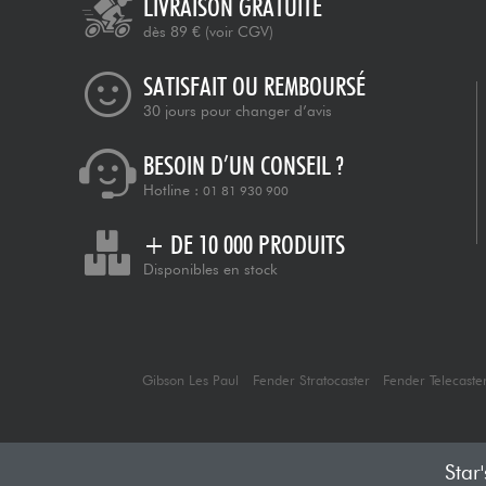
LIVRAISON GRATUITE
dès 89 €
(voir CGV)
SATISFAIT OU REMBOURSÉ
30 jours pour changer d’avis
BESOIN D’UN CONSEIL ?
Hotline :
01 81 930 900
+ DE 10 000 PRODUITS
Disponibles en stock
Gibson Les Paul
Fender Stratocaster
Fender Telecaste
Star