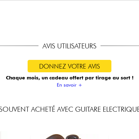
s céramique
chronized Tremolo
afts"
ord standard) 9.42, 9.46
AVIS UTILISATEURS
DONNEZ VOTRE AVIS
Chaque mois, un cadeau offert
par tirage au sort !
En savoir +
SOUVENT ACHETÉ AVEC GUITARE ELECTRIQU