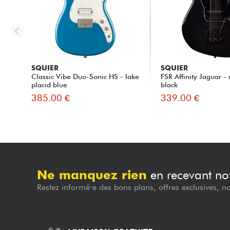
SQUIER
SQUIER
Classic Vibe Duo-Sonic HS - lake
FSR Affinity Jaguar - 
placid blue
black
385.00 €
339.00 €
Ne manquez rien
en recevant not
Restez informé·e des bons plans, offres exclusives, n