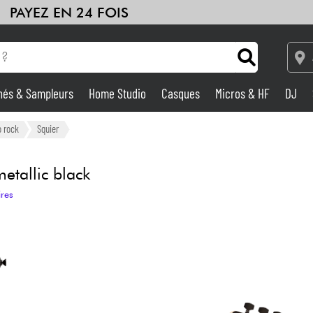
PAYEZ EN 24 FOIS
hés & Sampleurs
Home Studio
Casques
Micros & HF
DJ
Amplis & Effets
o rock
Squier
Home Studio
metallic black
ires
DJ
Batteries & Percu
Eveil Musical