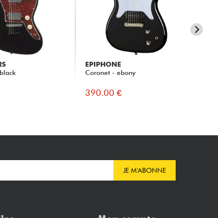
RS
EPIPHONE
SI
 black
Coronet - ebony
Lar
390.00 €
36
JE M'ABONNE