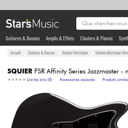
Guitares & Basses
Amplis & Effets
Claviers & Pianos
Synt
Vents
Guitares & Basses
Accueil
Guitares & Basses
Guitare Electrique
Guitare électrique rétr
Synthés & Sampleurs
SQUIER
FSR Affinity Series Jazzmaster - 
★
★
★
★
★
★
★
★
★
★
Lire les avis (0)
Accessoires associés
Produits simila
Micros & HF
Eclairage
Violons & Quatuor