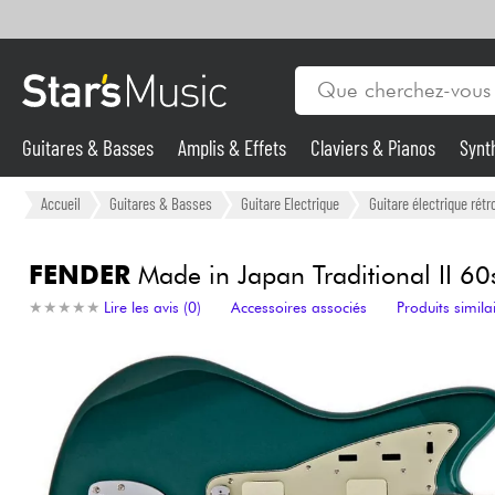
Guitares & Basses
Amplis & Effets
Claviers & Pianos
Synt
Vents
Guitares & Basses
Accueil
Guitares & Basses
Guitare Electrique
Guitare électrique rétr
Synthés & Sampleurs
FENDER
Made in Japan Traditional II 60
★
★
★
★
★
★
★
★
★
★
Lire les avis (0)
Accessoires associés
Produits simila
Micros & HF
Eclairage
Violons & Quatuor