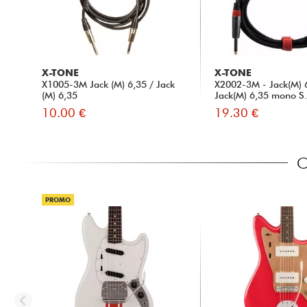
X-TONE
X-TONE
X1005-3M Jack (M) 6,35 / Jack
X2002-3M - Jack(M) 
(M) 6,35
Jack(M) 6,35 mono S.
10.00 €
19.30 €
C
PROMO