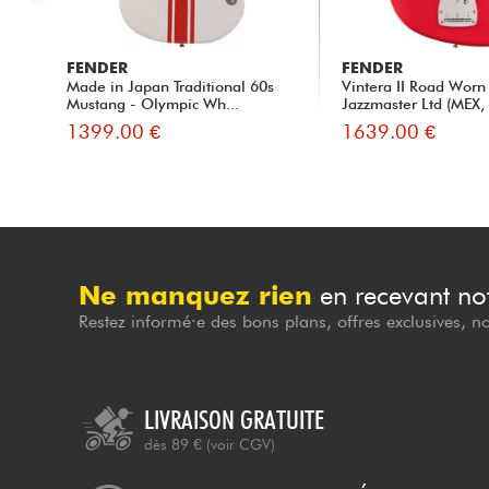
FENDER
FENDER
Made in Japan Traditional 60s
Vintera II Road Worn 
Mustang - Olympic Wh...
Jazzmaster Ltd (MEX, 
1399.00 €
1639.00 €
Ne manquez rien
en recevant not
Restez informé·e des bons plans, offres exclusives, n
LIVRAISON GRATUITE
dès 89 €
(voir CGV)