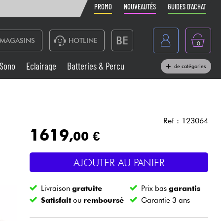
PROMO
NOUVEAUTÉS
GUIDES D'ACHAT
BE
MAGASINS
HOTLINE
0
France
Sono
Eclairage
Batteries & Percu
de catégories
België
Claviers & Pianos
España
Casques
Deutschland
Ref : 123064
1619
,00 €
Nederland
Sono
English
AJOUTER AU PANIER
Vents
Livraison
gratuite
Prix bas
garantis
Câbles & Access.
Satisfait
ou
remboursé
Garantie 3 ans