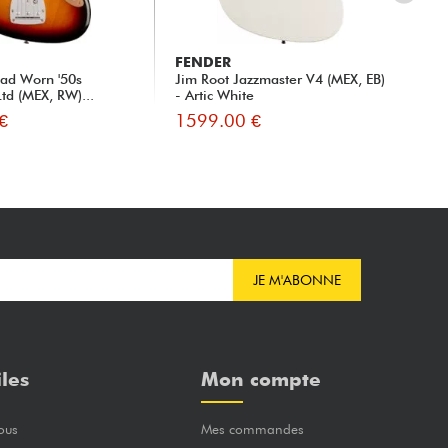
FENDER
FE
oad Worn '50s
Jim Root Jazzmaster V4 (MEX, EB)
Mad
td (MEX, RW)...
- Artic White
Jaz
€
1599.00 €
16
JE M'ABONNE
iles
Mon compte
ous
Mes commandes