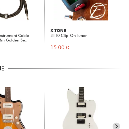
X-TONE
nstrument Cable
3110 Clip-On Tuner
 3m Golden Se...
15.00 €
UE