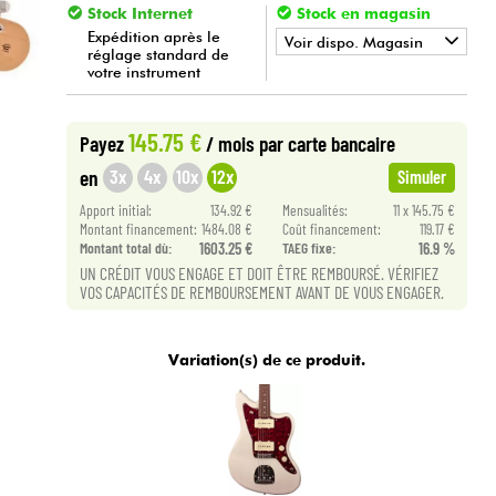
Stock Internet
Stock en magasin
Expédition après le
Voir dispo. Magasin
réglage standard de
votre instrument
•
Star
'
S
Music
TOULOUSE
145.75 €
Payez
/ mois
par carte bancaire
3x
4x
10x
12x
en
Simuler
Apport initial:
134.92 €
Mensualités:
11 x 145.75 €
Montant financement:
1484.08 €
Coût financement:
119.17 €
Montant total dù:
1603.25 €
TAEG fixe:
16.9 %
UN CRÉDIT VOUS ENGAGE ET DOIT ÊTRE REMBOURSÉ. VÉRIFIEZ
VOS CAPACITÉS DE REMBOURSEMENT AVANT DE VOUS ENGAGER.
Variation(s) de ce produit.