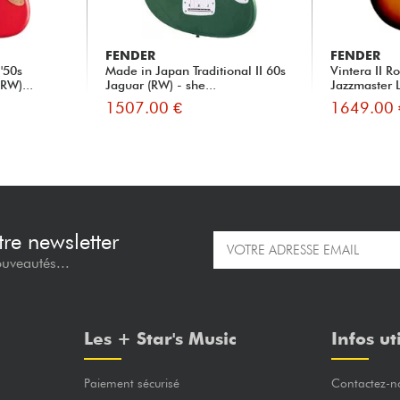
FENDER
FENDER
'50s
Made in Japan Traditional II 60s
Vintera II R
RW)...
Jaguar (RW) - she...
Jazzmaster L
1507.00 €
1649.00 
re newsletter
ouveautés...
Les + Star's Music
Infos ut
Paiement sécurisé
Contactez-n