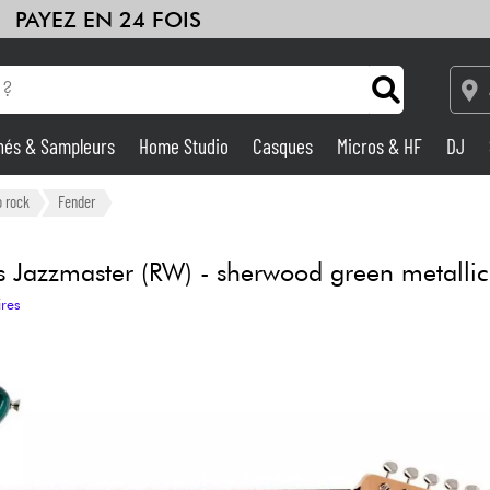
PAYEZ EN 24 FOIS
hés & Sampleurs
Home Studio
Casques
Micros & HF
DJ
Amplis & Effets
o rock
Fender
Home Studio
s Jazzmaster (RW) - sherwood green metallic
ires
DJ
Batteries & Percu
Eveil Musical