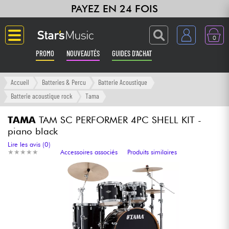
PAYEZ EN 24 FOIS
0
PROMO
NOUVEAUTÉS
GUIDES D'ACHAT
Langue
Accueil
Batteries & Percu
Batterie Acoustique
Batterie acoustique rock
Tama
Guitares & Basses
TAMA
TAM SC PERFORMER 4PC SHELL KIT -
piano black
Amplis & Effets
Lire les avis (0)
★
★
★
★
★
★
★
★
★
★
Accessoires associés
Produits similaires
Claviers & Pianos
Synthés & Sampleurs
Home Studio