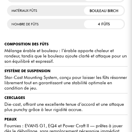
BOULEAU BIRCH
MATÉRIAUX FÛTS
4 FÛTS
NOMBRE DE FÛTS
COMPOSITION DES FÛTS
Mélange érable et bouleau : l’érable apporte chaleur et
rondeur, tandis que le bouleau ajoute clarté et attaque pour un
son équilibré et expressif.
SYSTÈME DE SUSPENSION
Star-Cast Mounting System, conçu pour laisser les fûts résonner
librement tout en garantissant une stabilité optimale en
condition de jeu.
CERCLAGES
Die-cast, offrant une excellente tenue d’accord et une attaque
plus punchy grâce à leur rigidité accrue.
PEAUX
Fournies : EVANS G1, EQ4 et Power Craft II — prêtes à jouer
dès le déballage, sans remplacement nécessaire immédiat.