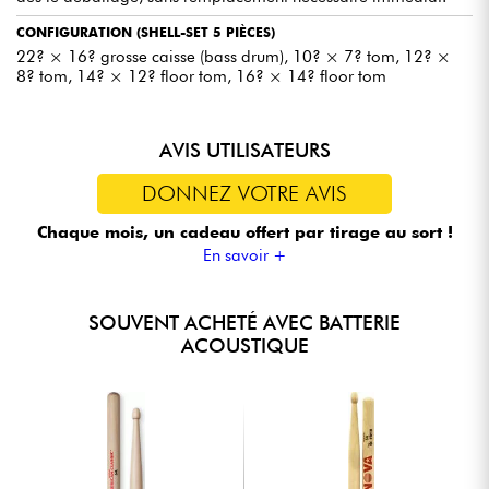
CONFIGURATION (SHELL-SET 5 PIÈCES)
22? × 16? grosse caisse (bass drum), 10? × 7? tom, 12? ×
8? tom, 14? × 12? floor tom, 16? × 14? floor tom
AVIS UTILISATEURS
DONNEZ VOTRE AVIS
Chaque mois, un cadeau offert
par tirage au sort !
En savoir +
SOUVENT ACHETÉ AVEC BATTERIE
ACOUSTIQUE