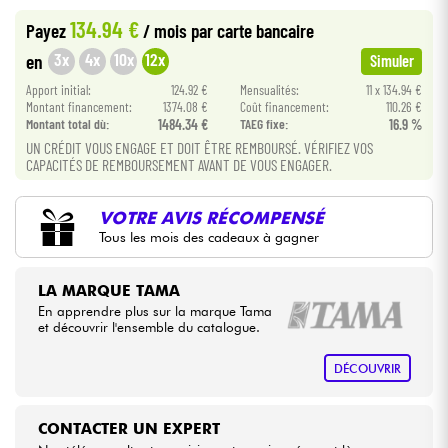
134.94 €
Payez
/ mois
par carte bancaire
Câbles & Access.
3x
4x
10x
12x
en
Simuler
Apport initial:
124.92 €
Mensualités:
11 x 134.94 €
HiFi
Montant financement:
1374.08 €
Coût financement:
110.26 €
Montant total dù:
1484.34 €
TAEG fixe:
16.9 %
UN CRÉDIT VOUS ENGAGE ET DOIT ÊTRE REMBOURSÉ. VÉRIFIEZ VOS
Packs
CAPACITÉS DE REMBOURSEMENT AVANT DE VOUS ENGAGER.
Voir nos marques
VOTRE AVIS RÉCOMPENSÉ
Tous les mois des cadeaux à gagner
LA MARQUE TAMA
En apprendre plus sur la marque Tama
et découvrir l'ensemble du catalogue.
DÉCOUVRIR
CONTACTER UN EXPERT