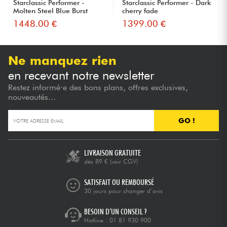
Starclassic Performer -
Starclassic Performer - Dark
Molten Steel Blue Burst
cherry fade
1448.00 €
1399.00 €
Ne manquez rien
en recevant notre newsletter
Restez informé·e des bons plans, offres exclusives,
nouveautés...
GO !
LIVRAISON GRATUITE
dès 89 €
(voir CGV)
SATISFAIT OU REMBOURSÉ
30 jours pour changer d’avis
BESOIN D’UN CONSEIL ?
Hotline :
01 81 930 900