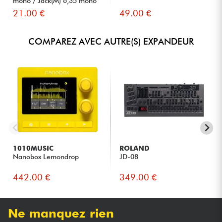
mono / Jack(M) 6,35 mono
professionnelle.
S...
21.00 €
49.00 €
À QUI EST DESTINÉ LE PRODUIT
COMPAREZ AVEC AUTRE(S) EXPANDEUR
Aux sound designers qui recherchent une plateforme de
création sonore extrêmement profonde et flexible.
Aux producteurs de musique électronique souhaitant
concevoir des textures originales impossibles à obtenir
avec des synthétiseurs classiques.
Aux compositeurs de musique à l’image ayant besoin de
couches sonores complexes, évolutives et immersives.
Aux musiciens expérimentaux intéressés par les
technologies de synthèse avancées et les accordages
1010MUSIC
ROLAND
microtonaux.
Nanobox Lemondrop
JD-08
Aux studios professionnels recherchant un synthétiseur haut
de gamme capable de couvrir un très large spectre de
442.00 €
349.00 €
créations sonores.
Ne manquez rien