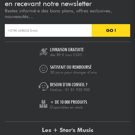
en recevant notre newsletter
Restez informé·e des bons plans, offres exclusives,
nouveautés...
GO !
LIVRAISON GRATUITE
dès 89 €
(voir CGV)
SATISFAIT OU REMBOURSÉ
30 jours pour changer d’avis
BESOIN D’UN CONSEIL ?
Hotline :
01 81 930 900
+ DE 10 000 PRODUITS
Disponibles en stock
Les + Star's Music