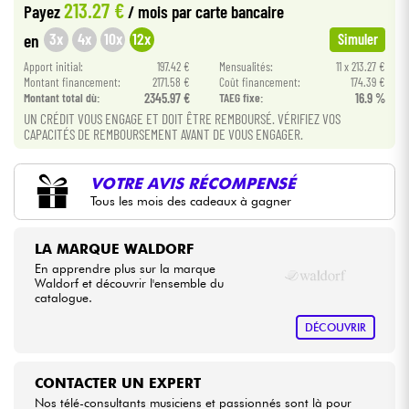
213.27 €
Payez
/ mois
par carte bancaire
3x
4x
10x
12x
en
Simuler
Câbles & Access.
Apport initial:
197.42 €
Mensualités:
11 x 213.27 €
Montant financement:
2171.58 €
Coût financement:
174.39 €
HiFi
Montant total dù:
2345.97 €
TAEG fixe:
16.9 %
UN CRÉDIT VOUS ENGAGE ET DOIT ÊTRE REMBOURSÉ. VÉRIFIEZ VOS
CAPACITÉS DE REMBOURSEMENT AVANT DE VOUS ENGAGER.
Packs
VOTRE AVIS RÉCOMPENSÉ
Voir nos marques
Tous les mois des cadeaux à gagner
LA MARQUE WALDORF
En apprendre plus sur la marque
Waldorf et découvrir l'ensemble du
catalogue.
DÉCOUVRIR
CONTACTER UN EXPERT
Nos télé-consultants musiciens et passionnés sont là pour