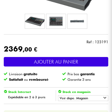
Casques
Micros & HF
DJ
Ref : 123191
Sono
2369
,00 €
Eclairage
AJOUTER AU PANIER
Batteries & Percu
Livraison
gratuite
Prix bas
garantis
Satisfait
ou
remboursé
Garantie 3 ans
Vents
Stock Internet
Stock en magasin
Expédiable en 2 à 3 jours
Violons & Quatuor
Voir dispo. Magasin
•
Star
'
S
Music
PARIS
Eveil Musical