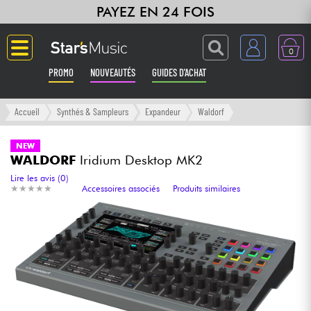
PAYEZ EN 24 FOIS
0
PROMO
NOUVEAUTÉS
GUIDES D'ACHAT
Langue
Accueil
Synthés & Sampleurs
Expandeur
Waldorf
Guitares & Basses
NEW
WALDORF
Iridium Desktop MK2
Amplis & Effets
Lire les avis (0)
★
★
★
★
★
★
★
★
★
★
Accessoires associés
Produits similaires
Claviers & Pianos
Synthés & Sampleurs
Home Studio