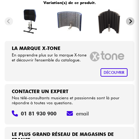
Variation(s) de ce produit.
•
Star
'
S
Music
BRUGES
Câbles & Access.
•
Star
'
S
Music
BRUXELLES
HiFi
•
Star
'
S
Music
LILLE
Packs
LA MARQUE X-TONE
•
Star
'
S
Music
LYON
En apprendre plus sur la marque X-tone
et découvrir l'ensemble du catalogue.
Voir nos marques
•
Star
'
S
Music
PARIS
DÉCOUVRIR
•
Star
'
S
Music
TOULOUSE
CONTACTER UN EXPERT
Nos télé-consultants musiciens et passionnés sont là pour
répondre à toutes vos questions.
01 81 930 900
email
LE PLUS GRAND RÉSEAU DE MAGASINS DE