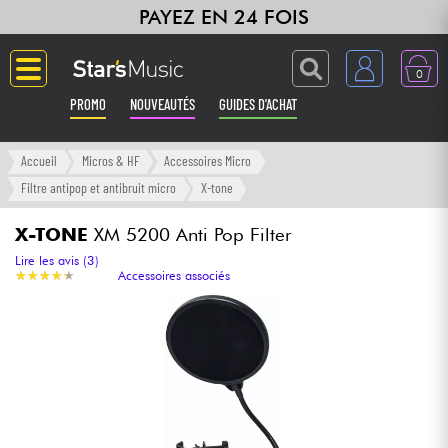
PAYEZ EN 24 FOIS
0
PROMO
NOUVEAUTÉS
GUIDES D'ACHAT
Langue
Accueil
Micros & HF
Accessoires Micro
Filtre antipop et antibruit micro
X-tone
Guitares & Basses
X-TONE
XM 5200 Anti Pop Filter
Amplis & Effets
Lire les avis (3)
★
★
★
★
★
★
★
★
★
★
Accessoires associés
Claviers & Pianos
Synthés & Sampleurs
Home Studio