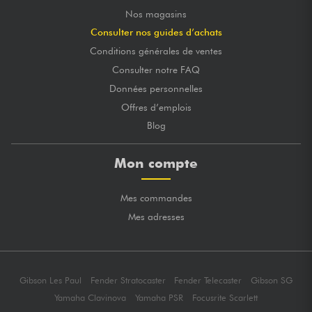
Nos magasins
Consulter nos guides d’achats
Conditions générales de ventes
Consulter notre FAQ
Données personnelles
Offres d’emplois
Blog
Mon compte
Mes commandes
Mes adresses
Gibson Les Paul
Fender Stratocaster
Fender Telecaster
Gibson SG
Yamaha Clavinova
Yamaha PSR
Focusrite Scarlett