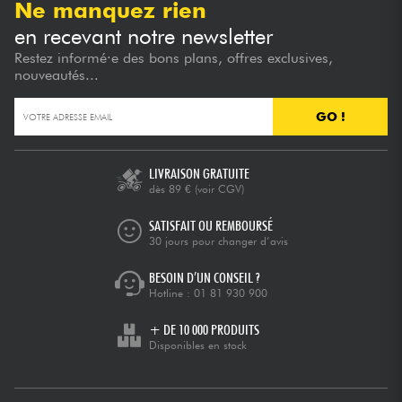
Ne manquez rien
en recevant notre newsletter
Restez informé·e des bons plans, offres exclusives,
nouveautés...
GO !
LIVRAISON GRATUITE
dès 89 €
(voir CGV)
SATISFAIT OU REMBOURSÉ
30 jours pour changer d’avis
BESOIN D’UN CONSEIL ?
Hotline :
01 81 930 900
+ DE 10 000 PRODUITS
Disponibles en stock