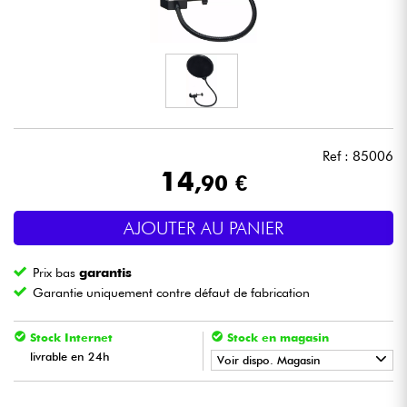
Casques
Micros & HF
DJ
Ref : 85006
Sono
14
,90 €
Eclairage
AJOUTER AU PANIER
Batteries & Percu
Prix bas
garantis
Garantie uniquement contre défaut de fabrication
Vents
Stock Internet
Stock en magasin
Violons & Quatuor
livrable en 24h
Voir dispo. Magasin
•
Star
'
S
Music
BORDEAUX
Eveil Musical