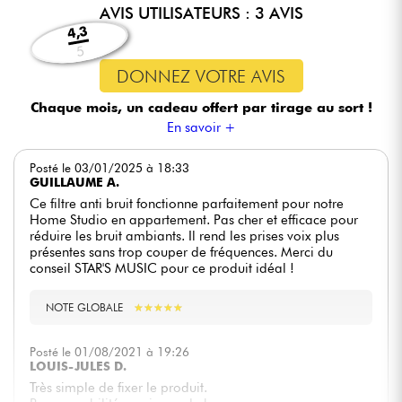
AVIS UTILISATEURS : 3 AVIS
4,3
5
DONNEZ VOTRE AVIS
Chaque mois, un cadeau offert
par tirage au sort !
En savoir +
Posté le 03/01/2025 à 18:33
GUILLAUME A.
Ce filtre anti bruit fonctionne parfaitement pour notre
Home Studio en appartement. Pas cher et efficace pour
réduire les bruit ambiants. Il rend les prises voix plus
présentes sans trop couper de fréquences. Merci du
conseil STAR'S MUSIC pour ce produit idéal !
NOTE GLOBALE
★
★
★
★
★
★
★
★
★
★
Posté le 01/08/2021 à 19:26
LOUIS-JULES D.
Très simple de fixer le produit.