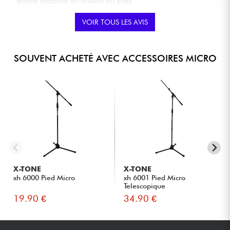
Bonne mobilité au niveau du bras.
VOIR TOUS LES AVIS
NOTE GLOBALE
★
★
★
★
★
★
★
★
★
★
Posté le 18/06/2020 à 13:42
SOUVENT ACHETÉ AVEC ACCESSOIRES MICRO
RÉMI L.
Le système de fixation est simple et pratique, le flexible
permet pas mal de position de réglage.
NOTE GLOBALE
★
★
★
★
★
★
★
★
★
★
X-TONE
X-TONE
xh 6000 Pied Micro
xh 6001 Pied Micro
Telescopique
19.90 €
34.90 €