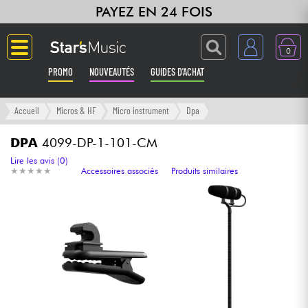
PAYEZ EN 24 FOIS
0
PROMO
NOUVEAUTÉS
GUIDES D'ACHAT
Langue
Accueil
Micros & HF
Micro instrument
Dpa
Guitares & Basses
DPA
4099-DP-1-101-CM
Lire les avis (0)
★
★
★
★
★
★
★
★
★
★
Accessoires associés
Produits similaires
Amplis & Effets
Claviers & Pianos
Synthés & Sampleurs
Home Studio