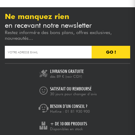
Ne manquez rien
en recevant notre newsletter
Restez informé·e des bons plans, offres exclusives,
nouveautés...
GO !
LIVRAISON GRATUITE
dès 89 €
(voir CGV)
SATISFAIT OU REMBOURSÉ
30 jours pour changer d’avis
BESOIN D’UN CONSEIL ?
Hotline :
01 81 930 900
+ DE 10 000 PRODUITS
Disponibles en stock