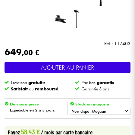
Casques
Micros & HF
DJ
Ref : 117403
649
,00 €
Sono
AJOUTER AU PANIER
Eclairage
Livraison
gratuite
Prix bas
garantis
Batteries & Percu
Satisfait
ou
remboursé
Garantie 3 ans
Vents
Dernière pièce
Stock en magasin
Expédiable en 2 à 3 jours
Voir dispo. Magasin
Violons & Quatuor
•
Star
'
S
Music
PARIS
58.43 €
Payez
/ mois
par carte bancaire
Eveil Musical