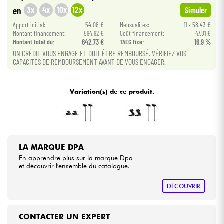
3x
4x
10x
12x
en
Simuler
Câbles & Access.
Apport initial:
54.08 €
Mensualités:
11 x 58.43 €
Montant financement:
594.92 €
Coût financement:
47.81 €
Montant total dù:
642.73 €
TAEG fixe:
16.9 %
HiFi
UN CRÉDIT VOUS ENGAGE ET DOIT ÊTRE REMBOURSÉ. VÉRIFIEZ VOS
CAPACITÉS DE REMBOURSEMENT AVANT DE VOUS ENGAGER.
Packs
Variation(s) de ce produit.
Voir nos marques
LA MARQUE DPA
En apprendre plus sur la marque Dpa
et découvrir l'ensemble du catalogue.
DÉCOUVRIR
CONTACTER UN EXPERT