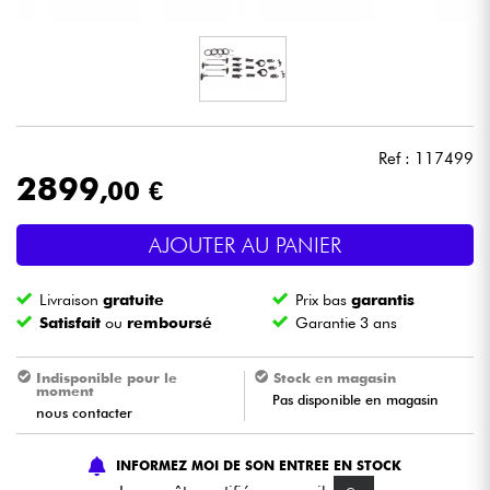
Casques
Micros & HF
DJ
Ref : 117499
2899
,00 €
Sono
AJOUTER AU PANIER
Eclairage
Livraison
gratuite
Prix bas
garantis
Batteries & Percu
Satisfait
ou
remboursé
Garantie 3 ans
Vents
Indisponible pour le
Stock en magasin
moment
Pas disponible en magasin
nous contacter
Violons & Quatuor
INFORMEZ MOI DE SON ENTREE EN STOCK
Eveil Musical