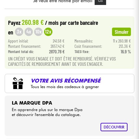
Je veux être notifié par email
Go
Câbles & Access.
260.98 €
Payez
/ mois
par carte bancaire
3x
4x
10x
12x
en
Simuler
HiFi
Apport initial:
241.58 €
Mensualités:
11 x 260.98 €
Montant financement:
2657.42 €
Coût financement:
213.36 €
Packs
Montant total dù:
2870.78 €
TAEG fixe:
16.9 %
UN CRÉDIT VOUS ENGAGE ET DOIT ÊTRE REMBOURSÉ. VÉRIFIEZ VOS
Voir nos marques
CAPACITÉS DE REMBOURSEMENT AVANT DE VOUS ENGAGER.
VOTRE AVIS RÉCOMPENSÉ
Tous les mois des cadeaux à gagner
LA MARQUE DPA
En apprendre plus sur la marque Dpa
et découvrir l'ensemble du catalogue.
DÉCOUVRIR