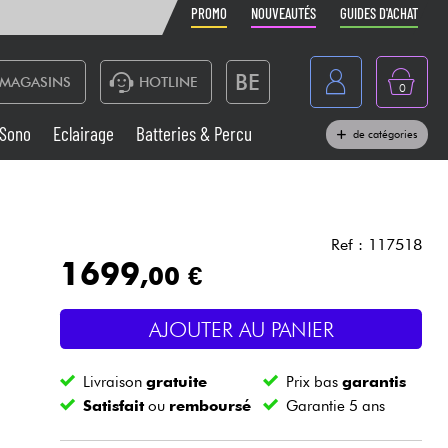
PROMO
NOUVEAUTÉS
GUIDES D'ACHAT
BE
MAGASINS
HOTLINE
0
France
Sono
Eclairage
Batteries & Percu
de catégories
België
Claviers & Pianos
España
Casques
Deutschland
Ref : 117518
1699
,00 €
Nederland
Sono
English
AJOUTER AU PANIER
Vents
Livraison
gratuite
Prix bas
garantis
Câbles & Access.
Satisfait
ou
remboursé
Garantie 5 ans