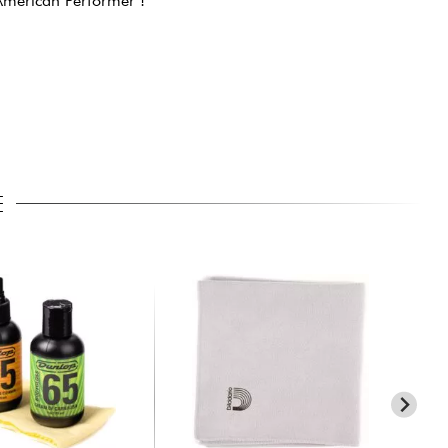
American Performer !
E