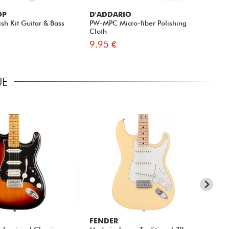
OP
D'ADDARIO
FE
sh Kit Guitar & Bass
PW-MPC Micro-fiber Polishing
CÂ
Cloth
9.95 €
15
UE
FENDER
FE