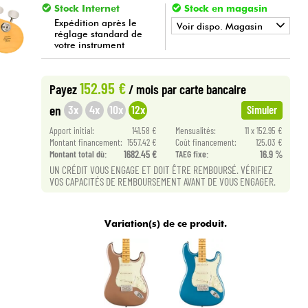
Stock Internet
Stock en magasin
Expédition après le
Voir dispo. Magasin
réglage standard de
votre instrument
•
Star
'
S
Music
PARIS
152.95 €
Payez
/ mois
par carte bancaire
3x
4x
10x
12x
en
Simuler
Apport initial:
141.58 €
Mensualités:
11 x 152.95 €
Montant financement:
1557.42 €
Coût financement:
125.03 €
Montant total dù:
1682.45 €
TAEG fixe:
16.9 %
UN CRÉDIT VOUS ENGAGE ET DOIT ÊTRE REMBOURSÉ. VÉRIFIEZ
VOS CAPACITÉS DE REMBOURSEMENT AVANT DE VOUS ENGAGER.
Variation(s) de ce produit.