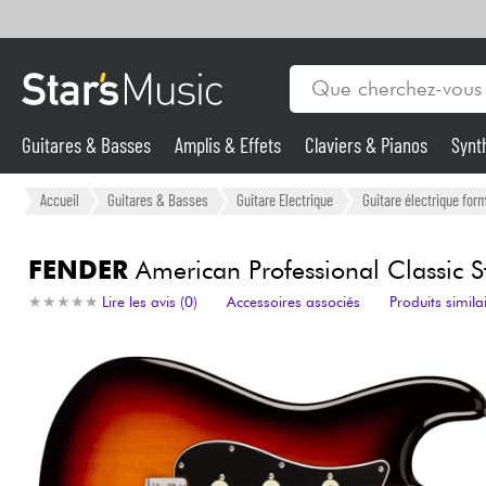
Guitares & Basses
Amplis & Effets
Claviers & Pianos
Synt
Vents
Guitares & Basses
Accueil
Guitares & Basses
Guitare Electrique
Guitare électrique form
Synthés & Sampleurs
FENDER
American Professional Classic St
★
★
★
★
★
★
★
★
★
★
Lire les avis (0)
Accessoires associés
Produits simila
Micros & HF
Eclairage
Violons & Quatuor