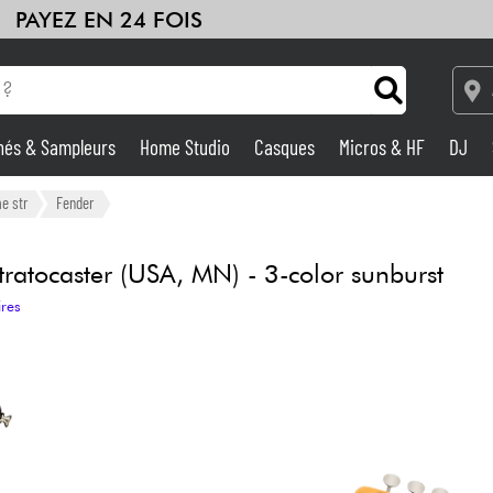
PAYEZ EN 24 FOIS
hés & Sampleurs
Home Studio
Casques
Micros & HF
DJ
Amplis & Effets
e str
Fender
Home Studio
ratocaster (USA, MN) - 3-color sunburst
ires
DJ
Batteries & Percu
Eveil Musical