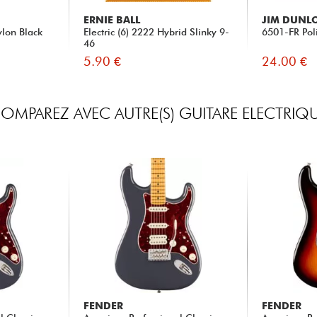
ERNIE BALL
JIM DUNL
lon Black
Electric (6) 2222 Hybrid Slinky 9-
6501-FR Poli
46
5.90 €
24.00 €
OMPAREZ AVEC AUTRE(S) GUITARE ELECTRIQ
FENDER
FENDER