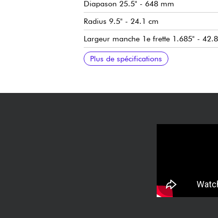
Diapason 25.5" - 648 mm
Radius 9.5" - 24.1 cm
Largeur manche 1e frette 1.685" - 42
Micros simple-bobinage Fender Coastlin
Master Volume
Tone 1 (manche/milieu)
Tone 2. Greasebucket™ Tone Circuit (ch
Sélecteur micros 5x positions
Chevalet/vibrato Fender 6-Saddle Vint
Mécaniques Fender® ClassicGear™ Stag
Sillet en os synthétique
Finition corps brillant
Finition manche brillant
Vendue avec housse Fender Deluxe Gi
Plus de spécifications