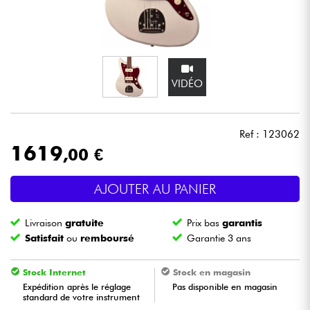
Casques
Micros & HF
VIDÉO
DJ
Sono
Ref : 123062
1619
,00 €
Eclairage
AJOUTER AU PANIER
Batteries & Percu
Livraison
gratuite
Prix bas
garantis
Vents
Satisfait
ou
remboursé
Garantie 3 ans
Violons & Quatuor
Stock Internet
Stock en magasin
Expédition après le réglage
Pas disponible en magasin
standard de votre instrument
Eveil Musical