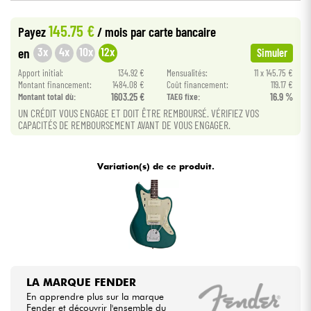
145.75 €
Payez
/ mois
par carte bancaire
Câbles & Access.
3x
4x
10x
12x
en
Simuler
HiFi
Apport initial:
134.92 €
Mensualités:
11 x 145.75 €
Montant financement:
1484.08 €
Coût financement:
119.17 €
Montant total dù:
1603.25 €
TAEG fixe:
16.9 %
Packs
UN CRÉDIT VOUS ENGAGE ET DOIT ÊTRE REMBOURSÉ. VÉRIFIEZ VOS
CAPACITÉS DE REMBOURSEMENT AVANT DE VOUS ENGAGER.
Voir nos marques
Variation(s) de ce produit.
LA MARQUE FENDER
En apprendre plus sur la marque
Fender et découvrir l'ensemble du