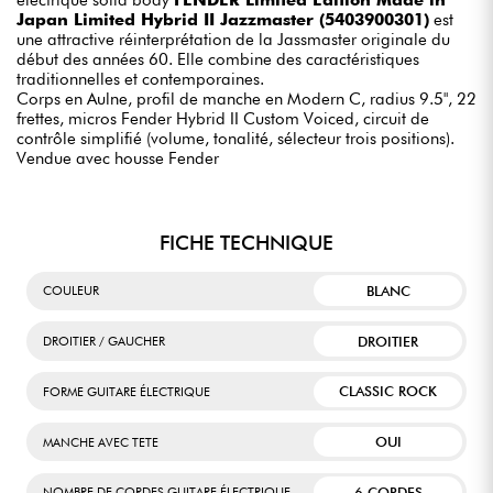
Japan Limited Hybrid II Jazzmaster (5403900301)
est
une attractive réinterprétation de la Jassmaster originale du
début des années 60. Elle combine des caractéristiques
traditionnelles et contemporaines.
Corps en Aulne, profil de manche en Modern C, radius 9.5", 22
frettes, micros Fender Hybrid II Custom Voiced, circuit de
contrôle simplifié (volume, tonalité, sélecteur trois positions).
Vendue avec housse Fender
FICHE TECHNIQUE
BLANC
COULEUR
DROITIER
DROITIER / GAUCHER
CLASSIC ROCK
FORME GUITARE ÉLECTRIQUE
OUI
MANCHE AVEC TETE
6 CORDES
NOMBRE DE CORDES GUITARE ÉLECTRIQUE