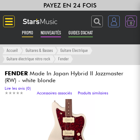
PAYEZ EN 24 FOIS
0
PROMO
NOUVEAUTÉS
GUIDES D'ACHAT
Langue
Accueil
Guitares & Basses
Guitare Electrique
Guitare électrique rétro rock
Fender
Guitares & Basses
FENDER
Made In Japan Hybrid II Jazzmaster
(RW) - white blonde
Amplis & Effets
Lire les avis (0)
★
★
★
★
★
★
★
★
★
★
Accessoires associés
Produits similaires
Claviers & Pianos
Synthés & Sampleurs
Home Studio