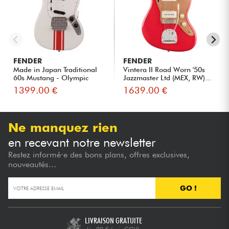
FENDER
FENDER
Made in Japan Traditional
Vintera II Road Worn '50s
60s Mustang - Olympic
Jazzmaster Ltd (MEX, RW)...
Wh...
1399.00 €
1639.00 €
Ne manquez rien
en recevant notre newsletter
Restez informé·e des bons plans, offres exclusives,
nouveautés...
GO !
LIVRAISON GRATUITE