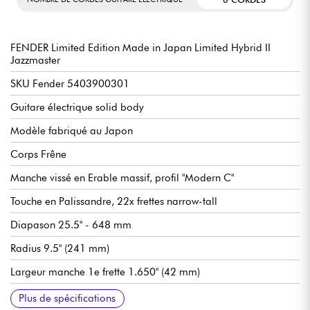
FENDER Limited Edition Made in Japan Limited Hybrid II
Jazzmaster
SKU Fender 5403900301
Guitare électrique solid body
Modèle fabriqué au Japon
Corps Frêne
Manche vissé en Erable massif, profil "Modern C"
Touche en Palissandre, 22x frettes narrow-tall
Diapason 25.5" - 648 mm
Radius 9.5" (241 mm)
Largeur manche 1e frette 1.650" (42 mm)
Micros simple bobinage Fender Hybrid II Custom Voiced
Master volume
Master tone
Sélecteur micros 3x positions
Chevalet/vibrato Fender 6-Saddle Vintage-Style Adjustable
Mécaniques à blocage Fender Vintage-Style Locking
Sillet en os
Finition corps brillant
Finition manche satin
Vendue avec housse Fender
Tirants de cordes recommandées (accordage standard) : 9.42,
Plus de spécifications
Jazzmaster
with Floating Tremolo Tailpiece
9.46