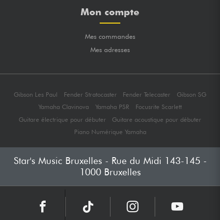
Mon compte
Mes commandes
Mes adresses
Gibson Les Paul
Fender Stratocaster
Fender Telecaster
Gibson SG
Yamaha Clavinova
Yamaha PSR
Focusrite Scarlett
Guitare électrique pour débuter
Guitare acoustique pour débuter
Piano Numérique Yamaha
Star's Music Bruxelles - Rue du Midi 143-145 -
1000 Bruxelles