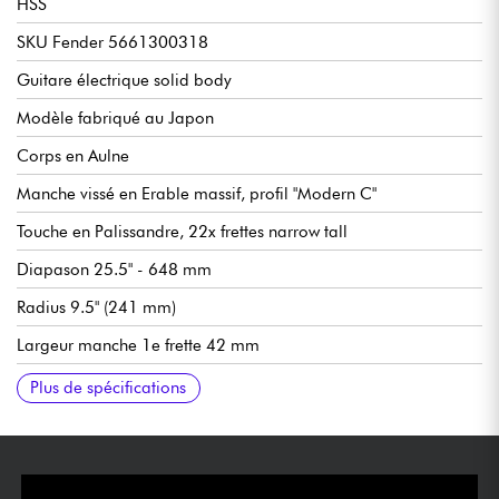
HSS
SKU Fender 5661300318
Guitare électrique solid body
Modèle fabriqué au Japon
Corps en Aulne
Manche vissé en Erable massif, profil "Modern C"
Touche en Palissandre, 22x frettes narrow tall
Diapason 25.5" - 648 mm
Radius 9.5" (241 mm)
Largeur manche 1e frette 42 mm
Micros Hybrid II Custom Voiced (configuration HSS)
Master Volume
Tone 1. (micro manche/centre)
Tone 2. (micro chevalet), fonction push/pull pour coil-split
Sélecteur micros 5x positions
Vibrato traditionnel Fender 2-Point Synchronized Tremolo with
Mécaniques à blocage Fender Vintage-Style Locking
Sillet en os
Finition corps brillant
Finition manche satin
Vendue avec housse Fender
Tirants de cordes recommandées (accordage standard) : 9.42,
Plus de spécifications
micro chevalet
Vintage-Style Stamped Steel Saddles
9.46