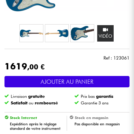
Casques
Micros & HF
VIDÉO
DJ
Sono
Ref : 123061
1619
,00 €
Eclairage
AJOUTER AU PANIER
Batteries & Percu
Livraison
gratuite
Prix bas
garantis
Vents
Satisfait
ou
remboursé
Garantie 3 ans
Violons & Quatuor
Stock Internet
Stock en magasin
Expédition après le réglage
Pas disponible en magasin
standard de votre instrument
Eveil Musical