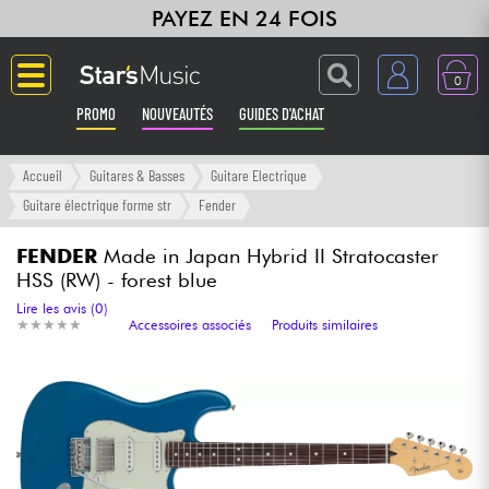
PAYEZ EN 24 FOIS
0
PROMO
NOUVEAUTÉS
GUIDES D'ACHAT
Langue
Accueil
Guitares & Basses
Guitare Electrique
Guitare électrique forme str
Fender
Guitares & Basses
FENDER
Made in Japan Hybrid II Stratocaster
HSS (RW) - forest blue
Amplis & Effets
Lire les avis (0)
★
★
★
★
★
★
★
★
★
★
Accessoires associés
Produits similaires
Claviers & Pianos
Synthés & Sampleurs
Home Studio