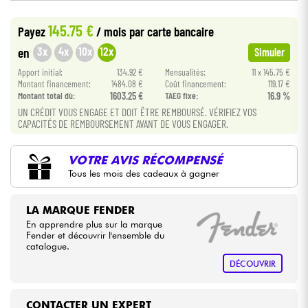
145.75 €
Payez
/ mois
par carte bancaire
Câbles & Access.
3x
4x
10x
12x
en
Simuler
HiFi
Apport initial:
134.92 €
Mensualités:
11 x 145.75 €
Montant financement:
1484.08 €
Coût financement:
119.17 €
Montant total dù:
1603.25 €
TAEG fixe:
16.9 %
Packs
UN CRÉDIT VOUS ENGAGE ET DOIT ÊTRE REMBOURSÉ. VÉRIFIEZ VOS
CAPACITÉS DE REMBOURSEMENT AVANT DE VOUS ENGAGER.
Voir nos marques
VOTRE AVIS RÉCOMPENSÉ
Tous les mois des cadeaux à gagner
LA MARQUE FENDER
En apprendre plus sur la marque
Fender et découvrir l'ensemble du
catalogue.
DÉCOUVRIR
CONTACTER UN EXPERT