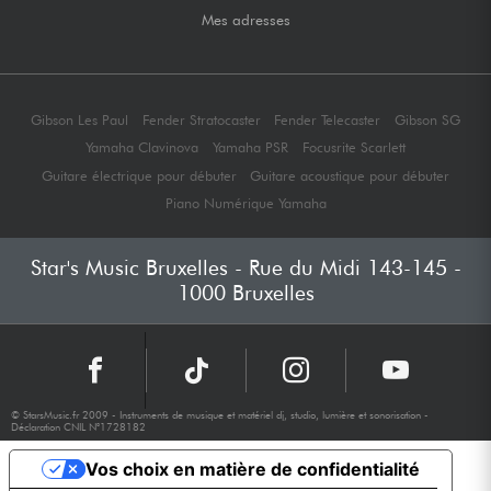
Mes adresses
Gibson Les Paul
Fender Stratocaster
Fender Telecaster
Gibson SG
Yamaha Clavinova
Yamaha PSR
Focusrite Scarlett
Guitare électrique pour débuter
Guitare acoustique pour débuter
Piano Numérique Yamaha
Star's Music Bruxelles - Rue du Midi 143-145 -
1000 Bruxelles
© StarsMusic.fr 2009 - Instruments de musique et matériel dj, studio, lumière et sonorisation -
Déclaration CNIL N°1728182
Vos choix en matière de confidentialité