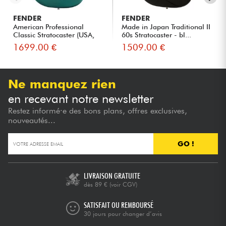
FENDER
FENDER
American Professional
Made in Japan Traditional II
Classic Stratocaster (USA,
60s Stratocaster - bl...
R...
1699.00 €
1509.00 €
Ne manquez rien
en recevant notre newsletter
Restez informé·e des bons plans, offres exclusives,
nouveautés...
GO !
LIVRAISON GRATUITE
dès 89 €
(voir CGV)
SATISFAIT OU REMBOURSÉ
30 jours pour changer d’avis