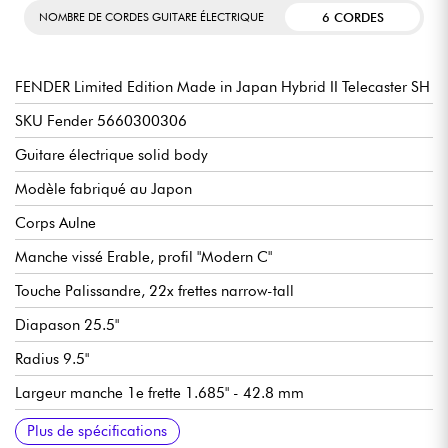
6 CORDES
NOMBRE DE CORDES GUITARE ÉLECTRIQUE
FENDER Limited Edition Made in Japan Hybrid II Telecaster SH
SKU Fender 5660300306
Guitare électrique solid body
Modèle fabriqué au Japon
Corps Aulne
Manche vissé Erable, profil "Modern C"
Touche Palissandre, 22x frettes narrow-tall
Diapason 25.5"
Radius 9.5"
Largeur manche 1e frette 1.685" - 42.8 mm
Micros double bobinage Fender Hybrid II Custom Voiced
Master Volume
Master Tone
Sélecteur micros 3x postions
Chevalet Fender 3-Saddle Vintage-Style Strings-Through-Body
Mécaniques à blocage Fender Vintage-Style
Finition corps brillant
Finition manche satin
Vendue avec housse Fender
Plus de spécifications
Tele® with Slanted Brass Barrel Saddles