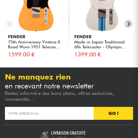
FENDER
FENDER
75th Anniversary Vintera II
Made in Japan Traditional
Road Worn 1951 Telecas...
60s Telecaster - Olympic...
1599.00 €
1399.00 €
Ne manquez rien
en recevant notre newsletter
Restez informé·e des bons plans, offres exclusives,
nouveautés...
GO !
LIVRAISON GRATUITE