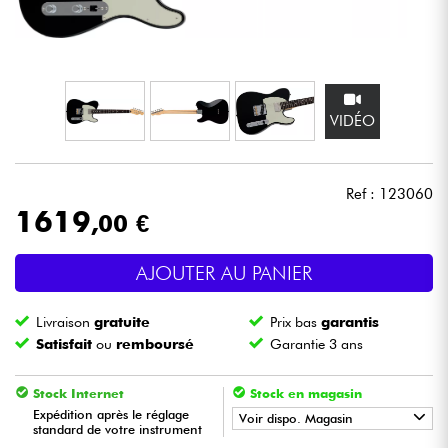
Casques
Micros & HF
VIDÉO
DJ
Sono
Ref : 123060
1619
,00 €
Eclairage
AJOUTER AU PANIER
Batteries & Percu
Livraison
gratuite
Prix bas
garantis
Vents
Satisfait
ou
remboursé
Garantie 3 ans
Violons & Quatuor
Stock Internet
Stock en magasin
Expédition après le réglage
Voir dispo. Magasin
standard de votre instrument
Eveil Musical