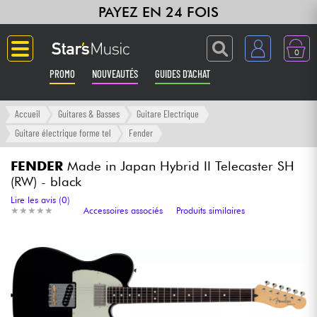
PAYEZ EN 24 FOIS
0
PROMO
NOUVEAUTÉS
GUIDES D'ACHAT
Langue
Accueil
Guitares & Basses
Guitare Electrique
Guitare électrique forme tel
Fender
Guitares & Basses
FENDER
Made in Japan Hybrid II Telecaster SH
(RW) - black
Amplis & Effets
Lire les avis (0)
★
★
★
★
★
★
★
★
★
★
Accessoires associés
Produits similaires
Claviers & Pianos
Synthés & Sampleurs
Home Studio