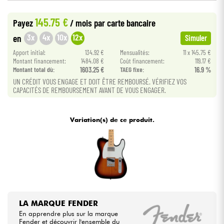
•
Star
'
S
Music
BORDEAUX
145.75 €
Payez
/ mois
par carte bancaire
Câbles & Access.
3x
4x
10x
12x
en
Simuler
HiFi
Apport initial:
134.92 €
Mensualités:
11 x 145.75 €
Montant financement:
1484.08 €
Coût financement:
119.17 €
Montant total dù:
1603.25 €
TAEG fixe:
16.9 %
Packs
UN CRÉDIT VOUS ENGAGE ET DOIT ÊTRE REMBOURSÉ. VÉRIFIEZ VOS
CAPACITÉS DE REMBOURSEMENT AVANT DE VOUS ENGAGER.
Voir nos marques
Variation(s) de ce produit.
LA MARQUE FENDER
En apprendre plus sur la marque
Fender et découvrir l'ensemble du