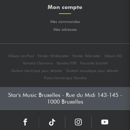
Mon compte
Mes commandes
Mes adresses
Gibson Les Paul
Fender Stratocaster
Fender Telecaster
Gibson SG
Yamaha Clavinova
Yamaha PSR
Focusrite Scarlett
Guitare électrique pour débuter
Guitare acoustique pour débuter
Piano Numérique Yamaha
Star's Music Bruxelles - Rue du Midi 143-145 -
1000 Bruxelles