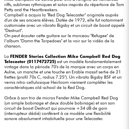
riffs, sublimes rythmiques et solos inspirés du répertoire de Tom
Petty and the Heartbreakers.
Campbell a acquis la "Red Dog Telecaster" originale auprès
d'un de ses anciens élèves. Datée de 1972, elle fut notamment
customisée avec un vibrato Bigsby et un circuit de boost appelé
"Destruct".
On peut écouter cette guitare sur le morceau "Refugee" de
l’album "Damn the Torpedoes" et la voir sur la vidéo de la
chanson.
La
FENDER Stories Collection Mike Campbell Red Dog
Telecaster (0117472725)
est un modèle fondamentalement
vintage dans la période 70's de la marque avec un corps en
Aulne, un manche et une touche en Erable massif sertie de 21
frettes (profil 70s C, radius 7.25"). Un vibrato Bigsby B5F et un
vernis nitro-cellulosique Heirloom viennent compléter les
caractéristiques old-school de la Red Dog.
Grâce à son trio de micros Fender Mike Campbell Red Dog
(un simple bobinage et deux double bobinage) et son son
circuit de boost Destruct qui pourvoie +34 dB de gain
(interrupteur dédié) confèrent à ce modèle une flexibilité
sonore absolument inhabituelle pour une Telecaster.