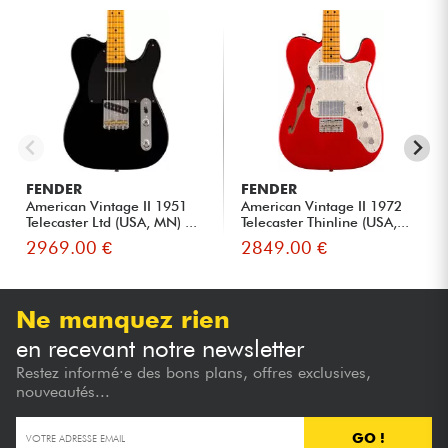
FENDER
FENDER
American Vintage II 1951
American Vintage II 1972
Telecaster Ltd (USA, MN) ...
Telecaster Thinline (USA,...
2969.00 €
2849.00 €
Ne manquez rien
en recevant notre newsletter
Restez informé·e des bons plans, offres exclusives,
nouveautés...
GO !