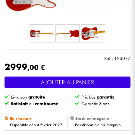
Casques
Micros & HF
DJ
Sono
Ref : 123077
2999
,00 €
Eclairage
AJOUTER AU PANIER
Batteries & Percu
Livraison
gratuite
Prix bas
garantis
Vents
Satisfait
ou
remboursé
Garantie 3 ans
Violons & Quatuor
En réassort
Stock en magasin
Disponible début février 2027
Pas disponible en magasin
Eveil Musical