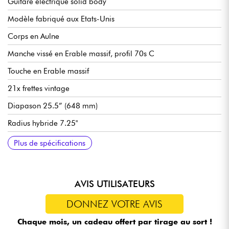
Guitare électrique solid body
Modèle fabriqué aux Etats-Unis
Corps en Aulne
Manche vissé en Erable massif, profil 70s C
Touche en Erable massif
21x frettes vintage
Diapason 25.5” (648 mm)
Radius hybride 7.25"
Largeur de manche au sillet 40.6 mm
Micro simple bobinage Mike Campbell Red Dog Telecaster
Micros double bobinage Mike Campbell Red Dog Humbucker
Master Volume
Master Tone
Destruct Button (boost +34 dB)
5-Position Blade
Chevalet Fender/Bigsby® B5 Bridge / Tailpiece
Mécaniques Fender Vintage "F" Stamped
Finition nitrocellulose Heilroom
Vendue avec étui Fender
Plus de spécifications
AVIS UTILISATEURS
DONNEZ VOTRE AVIS
Chaque mois, un cadeau offert
par tirage au sort !