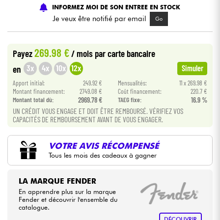
INFORMEZ MOI DE SON ENTREE EN STOCK
Je veux être notifié par email
Go
Câbles & Access.
HiFi
269.98 €
Payez
/ mois
par carte bancaire
3x
4x
10x
12x
en
Simuler
Packs
Apport initial:
249.92 €
Mensualités:
11 x 269.98 €
Montant financement:
2749.08 €
Coût financement:
220.7 €
Voir nos marques
Montant total dù:
2969.78 €
TAEG fixe:
16.9 %
UN CRÉDIT VOUS ENGAGE ET DOIT ÊTRE REMBOURSÉ. VÉRIFIEZ VOS
CAPACITÉS DE REMBOURSEMENT AVANT DE VOUS ENGAGER.
VOTRE AVIS RÉCOMPENSÉ
Tous les mois des cadeaux à gagner
LA MARQUE FENDER
En apprendre plus sur la marque
Fender et découvrir l'ensemble du
catalogue.
DÉCOUVRIR