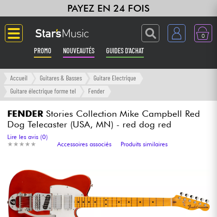
PAYEZ EN 24 FOIS
0
PROMO
NOUVEAUTÉS
GUIDES D'ACHAT
Langue
Accueil
Guitares & Basses
Guitare Electrique
Guitare électrique forme tel
Fender
Guitares & Basses
FENDER
Stories Collection Mike Campbell Red
Dog Telecaster (USA, MN) - red dog red
Amplis & Effets
Lire les avis (0)
★
★
★
★
★
★
★
★
★
★
Accessoires associés
Produits similaires
Claviers & Pianos
Synthés & Sampleurs
Home Studio