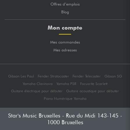
Offres d’emplois
Blog
Mon compte
Mes commandes
Mes adresses
Gibson Les Paul
Fender Stratocaster
Fender Telecaster
Gibson SG
Yamaha Clavinova
Yamaha PSR
Focusrite Scarlett
Guitare électrique pour débuter
Guitare acoustique pour débuter
Piano Numérique Yamaha
Star's Music Bruxelles - Rue du Midi 143-145 -
1000 Bruxelles