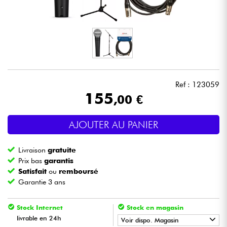
Casques
Micros & HF
DJ
Ref : 123059
Sono
155
,00 €
Eclairage
AJOUTER AU PANIER
Batteries & Percu
Livraison
gratuite
Prix bas
garantis
Vents
Satisfait
ou
remboursé
Garantie 3 ans
Violons & Quatuor
Stock Internet
Stock en magasin
livrable en 24h
Voir dispo. Magasin
Eveil Musical