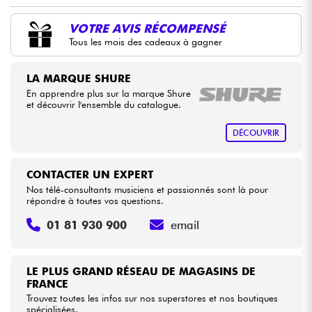
•
Star
'
S
Music
BORDEAUX
VOTRE AVIS RÉCOMPENSÉ
Câbles & Access.
Tous les mois des cadeaux à gagner
•
Star
'
S
Music
BRUXELLES
HiFi
•
LA MARQUE SHURE
Star
'
S
Music
LILLE
En apprendre plus sur la marque Shure
et découvrir l'ensemble du catalogue.
•
Packs
Star
'
S
Music
TOULOUSE
DÉCOUVRIR
Voir nos marques
CONTACTER UN EXPERT
Nos télé-consultants musiciens et passionnés sont là pour
répondre à toutes vos questions.
01 81 930 900
email
LE PLUS GRAND RÉSEAU DE MAGASINS DE
FRANCE
Trouvez toutes les infos sur nos superstores et nos boutiques
spécialisées.