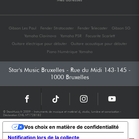
Gibson Les Paul
Fender Stratocaster
Fender Telecaster
Gibson SG
Yamaha Clavinova
Yamaha PSR
Focusrite Scarlett
Guitare électrique pour débuter
Guitare acoustique pour débuter
Piano Numérique Yamaha
Star's Music Bruxelles - Rue du Midi 143-145 -
1000 Bruxelles
© StarsMusic.fr 2009 - Instruments de musique et matériel dj, studio, lumière et sonorisation -
Déclaration CNIL N°1728182
Vos choix en matière de confidentialité
Notification lors de la collecte