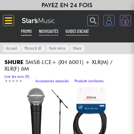
PAYEZ EN 24 FOIS
0
PROMO
NOUVEAUTÉS
GUIDES D'ACHAT
Langue
Accueil
Micros & HF
Pack micro
Shure
Guitares & Basses
SHURE
SM58-LCE+ (XH 6001) + XLR(M) /
XLR(F) 6M
Amplis & Effets
Lire les avis (0)
★
★
★
★
★
★
★
★
★
★
Accessoires associés
Produits similaires
Claviers & Pianos
Synthés & Sampleurs
Home Studio