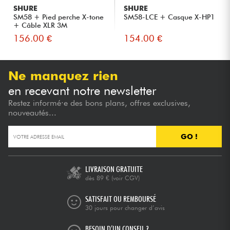
SHURE
SHURE
SM58 + Pied perche X-tone
SM58-LCE + Casque X-HP1
+ Câble XLR 3M
156.00 €
154.00 €
Ne manquez rien
en recevant notre newsletter
Restez informé·e des bons plans, offres exclusives,
nouveautés...
GO !
LIVRAISON GRATUITE
dès 89 €
(voir CGV)
SATISFAIT OU REMBOURSÉ
30 jours pour changer d’avis
BESOIN D’UN CONSEIL ?