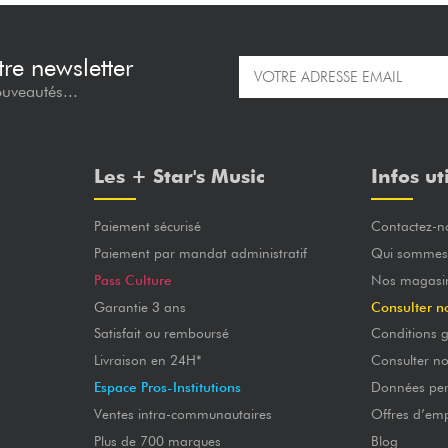
re newsletter
ouveautés...
Les + Star's Music
Infos ut
Paiement sécurisé
Contactez-n
Paiement par mandat administratif
Qui sommes
Pass Culture
Nos magasi
Garantie 3 ans
Consulter n
Satisfait ou remboursé
Conditions g
Livraison en 24H*
Consulter n
Espace Pros-Institutions
Données per
Ventes intra-communautaires
Offres d’emp
Plus de 700 marques
Blog