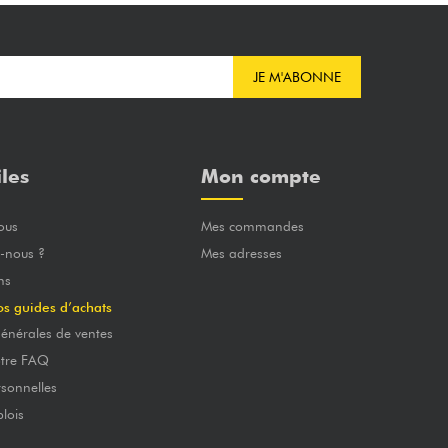
JE M'ABONNE
iles
Mon compte
ous
Mes commandes
-nous ?
Mes adresses
ns
os guides d’achats
énérales de ventes
otre FAQ
sonnelles
lois