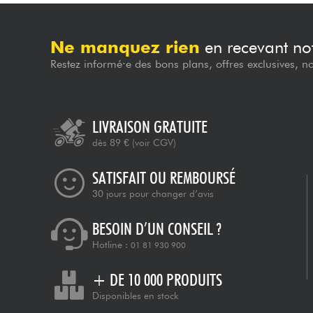
Ne manquez rien
en recevant not
Restez informé·e des bons plans, offres exclusives, n
LIVRAISON GRATUITE
dès 89 €
(voir CGV)
SATISFAIT OU REMBOURSÉ
30 jours pour changer d’avis
BESOIN D’UN CONSEIL ?
Hotline :
01 81 930 900
+ DE 10 000 PRODUITS
Disponibles en stock