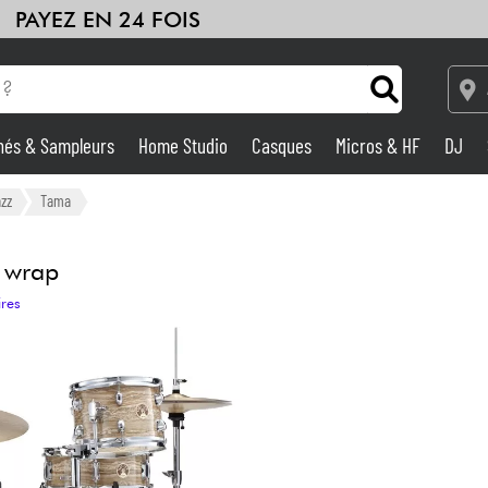
PAYEZ EN 24 FOIS
hés & Sampleurs
Home Studio
Casques
Micros & HF
DJ
Amplis & Effets
azz
Tama
Home Studio
 wrap
ires
DJ
Batteries & Percu
Eveil Musical