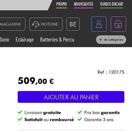
PROMO
NOUVEAUTÉS
GUIDES D'ACHAT
BE
MAGASINS
HOTLINE
0
France
Sono
Eclairage
Batteries & Percu
de catégories
België
Claviers & Pianos
España
Casques
Deutschland
Ref : 120175
509
,00 €
Nederland
Sono
English
AJOUTER AU PANIER
Vents
Livraison
gratuite
Prix bas
garantis
Câbles & Access.
Satisfait
ou
remboursé
Garantie 3 ans