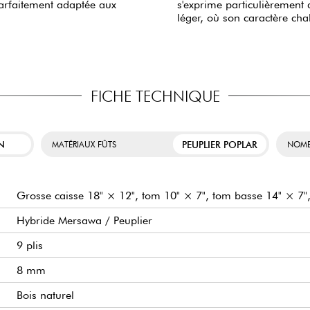
parfaitement adaptée aux
s'exprime particulièrement d
léger, où son caractère cha
FICHE TECHNIQUE
N
PEUPLIER POPLAR
MATÉRIAUX FÛTS
NOMB
Grosse caisse 18" × 12", tom 10" × 7", tom basse 14" × 7", 
Hybride Mersawa / Peuplier
9 plis
8 mm
Bois naturel