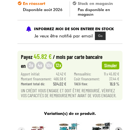
En réassort
Stock en magasin
Disponible août 2026
Pas disponible en
magasin
INFORMEZ MOI DE SON ENTREE EN STOCK
Je veux être notifié par email
Go
45.82 €
Payez
/ mois
par carte bancaire
3x
4x
10x
12x
en
Simuler
Apport initial:
42.42 €
Mensualités:
11 x 45.82 €
Montant financement:
466.58 €
Coût financement:
37.44 €
Montant total dù:
504.02 €
TAEG fixe:
16.9 %
UN CRÉDIT VOUS ENGAGE ET DOIT ÊTRE REMBOURSÉ. VÉRIFIEZ
VOS CAPACITÉS DE REMBOURSEMENT AVANT DE VOUS ENGAGER.
Variation(s) de ce produit.