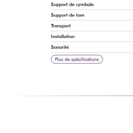
Support de cymbale
Support de tom
Transport
Installation
Sonorité
Applications
Housses compatibles
Livrée avec
Non inclus
Plus de spécifications