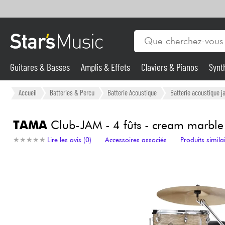
Guitares & Basses
Amplis & Effets
Claviers & Pianos
Synt
Vents
Guitares & Basses
Accueil
Batteries & Percu
Batterie Acoustique
Batterie acoustique j
Synthés & Sampleurs
TAMA
Club-JAM - 4 fûts - cream marble
★
★
★
★
★
★
★
★
★
★
Lire les avis (0)
Accessoires associés
Produits simila
Micros & HF
Eclairage
Violons & Quatuor