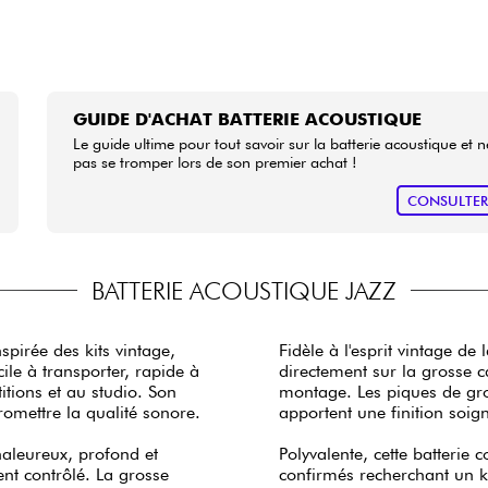
GUIDE D'ACHAT BATTERIE ACOUSTIQUE
Le guide ultime pour tout savoir sur la batterie acoustique et n
pas se tromper lors de son premier achat !
CONSULTE
BATTERIE ACOUSTIQUE JAZZ
pirée des kits vintage,
Fidèle à l'esprit vintage d
le à transporter, rapide à
directement sur la grosse ca
itions et au studio. Son
montage. Les piques de gros
omettre la qualité sonore.
apportent une finition soig
haleureux, profond et
Polyvalente, cette batterie
ent contrôlé. La grosse
confirmés recherchant un ki