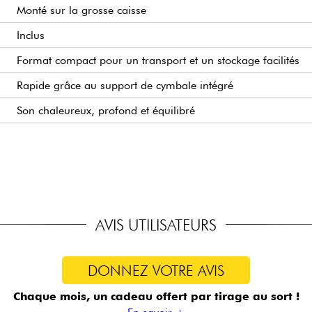
Monté sur la grosse caisse
Inclus
Format compact pour un transport et un stockage facilités
Rapide grâce au support de cymbale intégré
Son chaleureux, profond et équilibré
Idéale pour les petites scènes, les répétitions et le studio
Sacs de transport disponibles en option (vendus séparément
Kit de fûts, support de tom et support de cymbale
Hardware (pédale, pieds, siège, etc.) et cymbales
AVIS UTILISATEURS
DONNEZ VOTRE AVIS
Chaque mois, un cadeau offert
par tirage au sort !